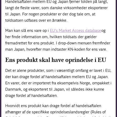
Handelsaftalen mellem EU og Japan fjerner tolden på langt,
langt de fleste varer, som danske virksomheder eksporterer
til Japan. For nogen produkter er der dog tale om, at
toldsatsen udfases over en årrække.
Man kan slå ens vare op i
EU’s Market Access database
og
her finde information om, hvilken toldsats der gælder
fremadrettet for ens produkt. I drop-down menuen fremfinder
man Japan, hvorefter man indtaster KN-koden for ens vare.
Ens produkt skal have oprindelse i EU
Det er alene produkter, som i væsentligt omfang er lavet i EU,
der kan drage fordel af handelsaftalen mellem EU og Japan.
En varer, der er importeret fra eksempelvis Norge, ompakket i
Danmark, og eksporteret til Japan, vil således ikke kunne
drage fordel af handelsaftalen.
Hvorvidt ens produkt kan drage fordel af handelsaftalen
afhænger af de specifikke oprindelseslandsregler (Rules of