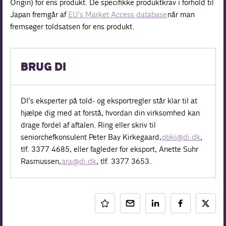
Origin) for ens produkt. De specifikke produktkrav i forhold til
Japan fremgår af
EU’s Market Access database
når man
fremsøger toldsatsen for ens produkt.
BRUG DI
DI’s eksperter på told- og eksportregler står klar til at
hjælpe dig med at forstå, hvordan din virksomhed kan
drage fordel af aftalen. Ring eller skriv til
seniorchefkonsulent Peter Bay Kirkegaard,
pbki@di.dk
,
tlf. 3377 4685, eller fagleder for eksport, Anette Suhr
Rasmussen,
ara@di.dk
, tlf. 3377 3653.