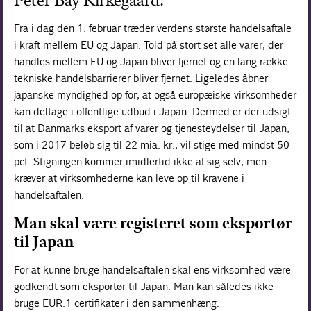
Peter Bay Kirkegaard.
Forskning
Fra i dag den 1. februar træder verdens største handelsaftale
i kraft mellem EU og Japan. Told på stort set alle varer, der
handles mellem EU og Japan bliver fjernet og en lang række
tekniske handelsbarrierer bliver fjernet. Ligeledes åbner
japanske myndighed op for, at også europæiske virksomheder
kan deltage i offentlige udbud i Japan. Dermed er der udsigt
til at Danmarks eksport af varer og tjenesteydelser til Japan,
som i 2017 beløb sig til 22 mia. kr., vil stige med mindst 50
pct. Stigningen kommer imidlertid ikke af sig selv, men
kræver at virksomhederne kan leve op til kravene i
handelsaftalen.
Man skal være registeret som eksportør
til Japan
For at kunne bruge handelsaftalen skal ens virksomhed være
godkendt som eksportør til Japan. Man kan således ikke
bruge EUR.1 certifikater i den sammenhæng.