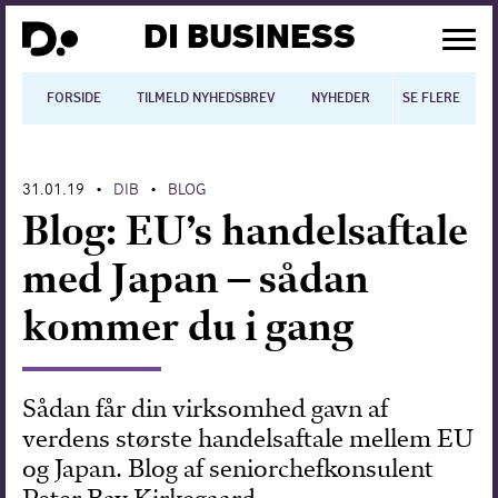
DI BUSINESS
FORSIDE
TILMELD NYHEDSBREV
NYHEDER
SE FLERE
BLOGS
N
31.01.19
DIB
BLOG
•
•
Dansk økonomi
Blog: EU’s handelsaftale
Digitalisering
med Japan – sådan
International økonomi
kommer du i gang
Arbejdsmiljø
Arbejdsmarkedet
Sådan får din virksomhed gavn af
verdens største handelsaftale mellem EU
Uddannelse
og Japan. Blog af seniorchefkonsulent
Europapolitik