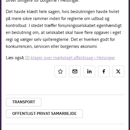
bliver billigere for borgerne i Helsingør.
Det havde klædt hele sagen, hvis beslutningen havde hvilet
på mere sikre rammer inden for reglerne om udbud og
kontrolbud. I stedet træffer forsyningsselskabet egenhændigt
en beslutning om, at selskabet skal have flere opgaver i eget
regi og vælger selv spillereglerne. Det er hverken godt for
konkurrencen, servicen eller borgernes økonomi.
Læs også:
DI klager over mørkelagt affaldssag i Helsingør
TRANSPORT
OFFENTLIGT-PRIVAT SAMARBEJDE