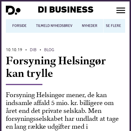
DI BUSINESS
FORSIDE
TILMELD NYHEDSBREV
NYHEDER
SE FLERE
BLOGS
N
10.10.19
DIB
BLOG
•
•
Dansk økonomi
Forsyning Helsingør
Digitalisering
kan trylle
International økonomi
Arbejdsmiljø
Forsyning Helsingør mener, de kan
indsamle affald 5 mio. kr. billigere om
Arbejdsmarkedet
året end det private selskab. Men
Uddannelse
forsyningsselskabet har undladt at tage
en lang række udgifter med i
Europapolitik