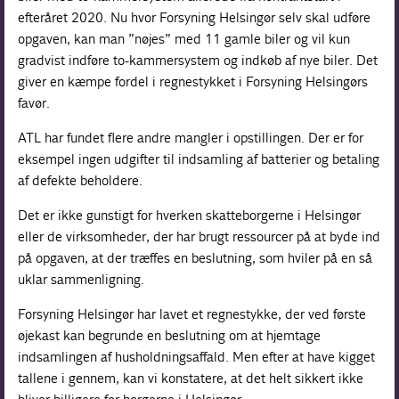
efteråret 2020. Nu hvor Forsyning Helsingør selv skal udføre
opgaven, kan man ”nøjes” med 11 gamle biler og vil kun
gradvist indføre to-kammersystem og indkøb af nye biler. Det
giver en kæmpe fordel i regnestykket i Forsyning Helsingørs
favør.
ATL har fundet flere andre mangler i opstillingen. Der er for
eksempel ingen udgifter til indsamling af batterier og betaling
af defekte beholdere.
Det er ikke gunstigt for hverken skatteborgerne i Helsingør
eller de virksomheder, der har brugt ressourcer på at byde ind
på opgaven, at der træffes en beslutning, som hviler på en så
uklar sammenligning.
Forsyning Helsingør har lavet et regnestykke, der ved første
øjekast kan begrunde en beslutning om at hjemtage
indsamlingen af husholdningsaffald. Men efter at have kigget
tallene i gennem, kan vi konstatere, at det helt sikkert ikke