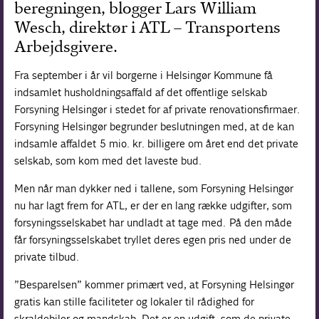
beregningen, blogger Lars William
Forskning
Wesch, direktør i ATL – Transportens
Arbejdsgivere.
Fra september i år vil borgerne i Helsingør Kommune få
indsamlet husholdningsaffald af det offentlige selskab
Forsyning Helsingør i stedet for af private renovationsfirmaer.
Forsyning Helsingør begrunder beslutningen med, at de kan
indsamle affaldet 5 mio. kr. billigere om året end det private
selskab, som kom med det laveste bud.
Men når man dykker ned i tallene, som Forsyning Helsingør
nu har lagt frem for ATL, er der en lang række udgifter, som
forsyningsselskabet har undladt at tage med. På den måde
får forsyningsselskabet tryllet deres egen pris ned under de
private tilbud.
”Besparelsen” kommer primært ved, at Forsyning Helsingør
gratis kan stille faciliteter og lokaler til rådighed for
skraldebiler og mandskab. Det er en udgift, som de private