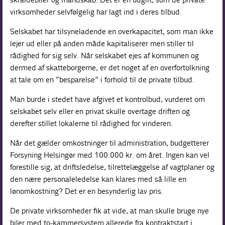
virksomheder selvfølgelig har lagt ind i deres tilbud.
Selskabet har tilsyneladende en overkapacitet, som man ikke
lejer ud eller på anden måde kapitaliserer men stiller til
rådighed for sig selv. Når selskabet ejes af kommunen og
dermed af skatteborgerne, er det noget af en overfortolkning
at tale om en ”besparelse” i forhold til de private tilbud.
Man burde i stedet have afgivet et kontrolbud, vurderet om
selskabet selv eller en privat skulle overtage driften og
derefter stillet lokalerne til rådighed for vinderen.
Når det gælder omkostninger til administration, budgetterer
Forsyning Helsingør med 100.000 kr. om året. Ingen kan vel
forestille sig, at driftsledelse, tilrettelæggelse af vagtplaner og
den nære personaleledelse kan klares med så lille en
lønomkostning? Det er en besynderlig lav pris.
De private virksomheder fik at vide, at man skulle bruge nye
biler med to-kammersystem allerede fra kontraktstart i