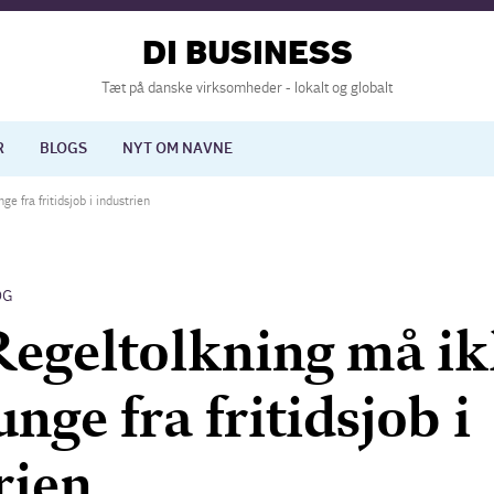
DI BUSINESS
Tæt på danske virksomheder - lokalt og globalt
R
BLOGS
NYT OM NAVNE
e fra fritidsjob i industrien
lisering
International økonomi
OG
nelse
Europapolitik
Regeltolkning må i
nge fra fritidsjob i
rien