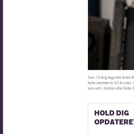
Som 13-årig begyndte André Br
farfar startede for 62 år siden
som adm. direktør efter farfar 
HOLD DIG
OPDATERE