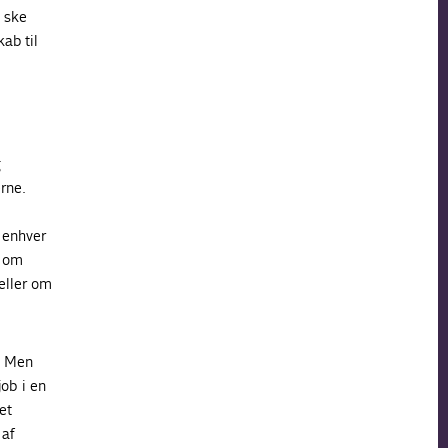
t ske
ab til
g
rne.
 enhver
t om
eller om
t. Men
job i en
et
 af