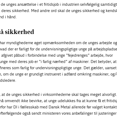
 de unges ansættelse i et fritidsjob i industrien selvfølgelig samtidig
å deres sikkerhed. Med andre ord skal de unges sikkerhed og kendsk
nd i hånd.
å sikkerhed
 har myndighederne øget opmærksomheden om de unges arbejde o
vad der er farligt for de undervisningspligtige unge på arbejdspladse
a. afgivet påbud i forbindelse med unge ”fejedrenges” arbejde, hvor
unge med deres job er ”i farlig nærhed” af maskiner. Det betyder, at
ineres som farlig for undervisningspligtige unge. Det gælder, uanse
, om de unge er grundigt instrueret i adfærd omkring maskiner, og/
jdsledere.
 i, at de unges sikkerhed i virksomhederne skal tages meget alvorlig
må omvendt ikke bevirke, at unge udelukkes fra at kunne få et fritids
for har DI i fællesskab med Dansk Metal allerede før valget kontakt
fterfølgende også sendt ministeren vores anbefalinger til justeringer