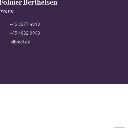
Folmer Berthelsen
rektør
+45 3377 4818
+45 4032 0943
lofb@di.dk