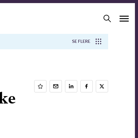
SE FLERE
Arbejdsmiljø
Forskning
kke