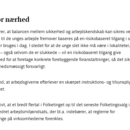
or nærhed
er, at balancen mellem sikkerhed og arbejdskendskab kan sikres ve
g til de unges arbejde fremover baseres på en
risiko
baseret tilgang i 
er bruges i dag. I stedet for at de unge slet ikke må være i lokaliteter
– også selvom de er slukkede – vil en risikobaseret tilgang give
 for at foretage konkrete forebyggende foranstaltninger, så det sik
hedsmæssigt forsvarligt.
 at arbejdsgiverne efterlever en skærpet instruktions- og tilsynsplig
et.
ivt, at et bredt flertal i Folketinget op til det seneste Folketingsvalg 
dret arbejdsmiljøindsats, der bl.a. indebærer, at reglerne for
unge på virksomhederne forenkles.