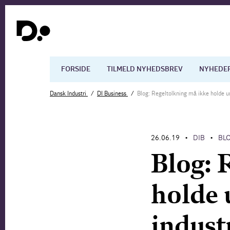
FORSIDE
TILMELD NYHEDSBREV
NYHEDE
Dansk Industri
DI Business
Blog: Regeltolkning må ikke holde ung
Dansk økonomi
Digita
26.06.19
DIB
BL
•
•
Arbejdsmarkedet
Uddan
Blog: 
holde u
indust