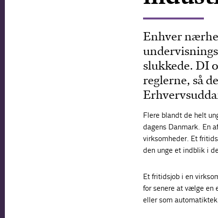
Enhver nærhed
undervisnings
slukkede. DI o
reglerne, så d
Erhvervsuddan
Flere blandt de helt un
dagens Danmark. En af ve
virksomheder. Et fritid
den unge et indblik i 
Et fritidsjob i en virks
for senere at vælge en 
eller som automatiktekn