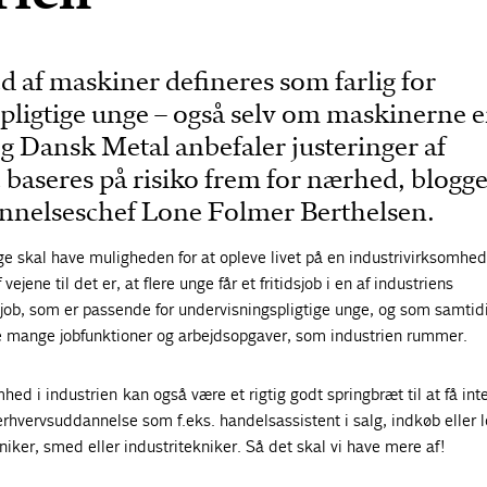
 af maskiner defineres som farlig for
pligtige unge – også selv om maskinerne e
g Dansk Metal anbefaler justeringer af
e baseres på risiko frem for nærhed, blogg
nelseschef Lone Folmer Berthelsen.
ge skal have muligheden for at opleve livet på en industrivirksomhed
jene til det er, at flere unge får et fritidsjob i en af industriens
sjob, som er passende for undervisningspligtige unge, og som samtidi
de mange jobfunktioner og arbejdsopgaver, som industrien rummer.
omhed i industrien kan også være et rigtig godt springbræt til at få int
erhvervsuddannelse som f.eks. handelsassistent i salg, indkøb eller l
iker, smed eller industritekniker. Så det skal vi have mere af!