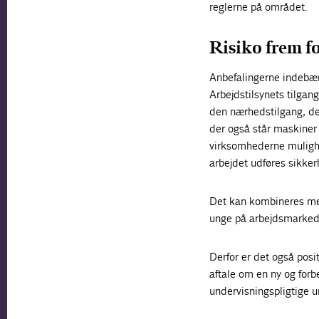
reglerne på området.
Risiko frem f
Anbefalingerne indebær
Arbejdstilsynets tilgan
den
nærheds
tilgang, d
der også står maskiner 
virksomhederne mulighed
arbejdet udføres sikker
Det kan kombineres med,
unge på arbejdsmarked
Derfor er det også posit
aftale om en ny og forbe
undervisningspligtige 