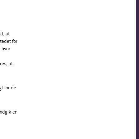
d, at
stedet for
, hvor
res, at
t for de
indgik en