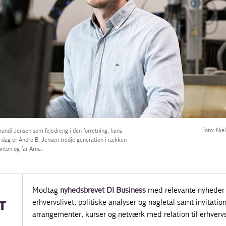
Foto: Nie
andi Jensen som fejedreng i den forretning, hans
. I dag er André B. Jensen tredje generation i rækken
Anton og far Arne.
Modtag
nyhedsbrevet DI Business
med relevante nyheder 
erhvervslivet, politiske analyser og nøgletal samt invitatione
T
arrangementer, kurser og netværk med relation til erhvervs