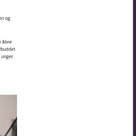
sen og
n åbne
ilbuddet
å unges