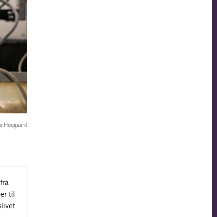
ls Hougaard
fra
r til
livet.