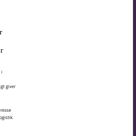
r
er
 i
gt giver
eresse
ogistik