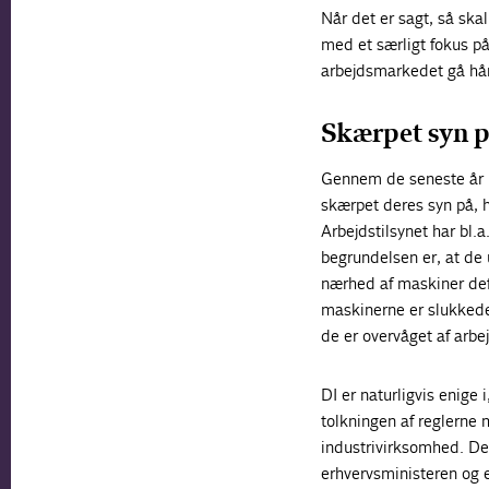
Når det er sagt, så skal
med et særligt fokus p
arbejdsmarkedet gå hå
Skærpet syn p
Gennem de seneste år
skærpet deres syn på, h
Arbejdstilsynet har bl.
begrundelsen er, at de 
nærhed af maskiner def
maskinerne er slukkede
de er overvåget af arbe
DI er naturligvis enige
tolkningen af reglerne 
industrivirksomhed. Der
erhvervsministeren og e