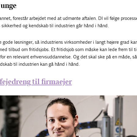
 unge
annet, forestår arbejdet med at udmønte aftalen. DI vil følge proces
s sikkerhed og kendskab til industrien går hånd i hånd.
de gode løsninger, så industriens virksomheder i langt højere grad ka
ed tilbud om fritidsjobs. Et fritidsjob som måske kan lede frem til t
for en relevant erhvervsuddannelse. Og det skal ske på en måde, s
skab til industrien kan gå hånd i hånd.
fejedreng til firmaejer