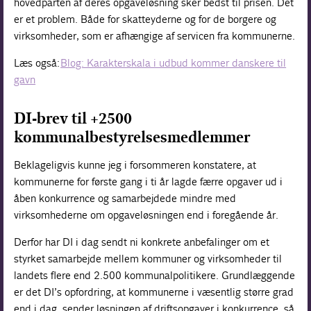
hovedparten af deres opgaveløsning sker bedst til prisen. Det
er et problem. Både for skatteyderne og for de borgere og
virksomheder, som er afhængige af servicen fra kommunerne.
Læs også:
Blog: Karakterskala i udbud kommer danskere til
gavn
DI-brev til +2500
kommunalbestyrelsesmedlemmer
Beklageligvis kunne jeg i forsommeren konstatere, at
kommunerne for første gang i ti år lagde færre opgaver ud i
åben konkurrence og samarbejdede mindre med
virksomhederne om opgaveløsningen end i foregående år.
Derfor har DI i dag sendt ni konkrete anbefalinger om et
styrket samarbejde mellem kommuner og virksomheder til
landets flere end 2.500 kommunalpolitikere. Grundlæggende
er det DI’s opfordring, at kommunerne i væsentlig større grad
end i dag, sender løsningen af driftsopgaver i konkurrence, så