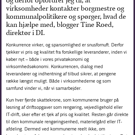
og derfor opfordrer jeg til, at
virksomheder kontakter borgmestre og
Forskning
kommunalpolitikere og spørger, hvad de
kan hjælpe med, blogger Tine Roed,
direktør i DI.
Konkurrence virker, og sparsomlighed er snusfornuft. Derfor
tjekker vi pris og kvalitet fra forskellige leverandører, inden vi
køber nyt – både i vores privatøkonomi og
virksomhedsøkonomi. Konkurrencen, dialog med
leverandører og indhentning af tilbud sikrer, at pengene
række længst muligt. Både i virksomhederne og som
samfund vinder vi, når vi samarbejder.
Kun hver fjerde skattekrone, som kommunerne bruger på
løsning af driftsopgaver som rengøring, vejvedligehold eller
IT-drift, sker efter et tjek af pris og kvalitet. Resten går direkte
til den kommunale rengøringsenhed, materielgård eller IT-
afdeling. Dermed ved kommunerne reelt ikke, om