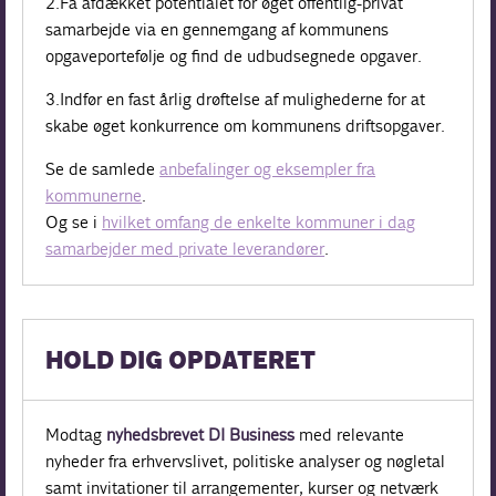
2.Få afdækket potentialet for øget offentlig-privat
samarbejde via en gennemgang af kommunens
opgaveportefølje og find de udbudsegnede opgaver.
3.Indfør en fast årlig drøftelse af mulighederne for at
skabe øget konkurrence om kommunens driftsopgaver.
Se de samlede
anbefalinger og eksempler fra
kommunerne
.
Og se i
hvilket omfang de enkelte kommuner i dag
samarbejder med private leverandører
.
HOLD DIG OPDATERET
Modtag
nyhedsbrevet DI Business
med relevante
nyheder fra erhvervslivet, politiske analyser og nøgletal
samt invitationer til arrangementer, kurser og netværk