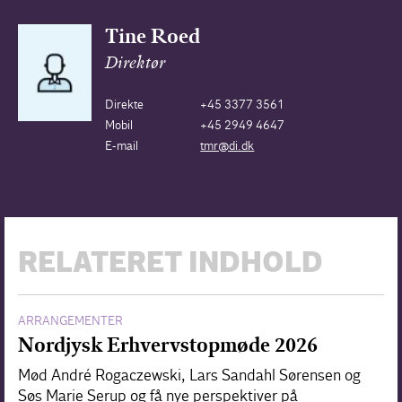
Tine Roed
Direktør
Direkte
+45 3377 3561
Mobil
+45 2949 4647
E-mail
tmr@di.dk
RELATERET INDHOLD
ARRANGEMENTER
Nordjysk Erhvervstopmøde 2026
Mød André Rogaczewski, Lars Sandahl Sørensen og
Søs Marie Serup og få nye perspektiver på