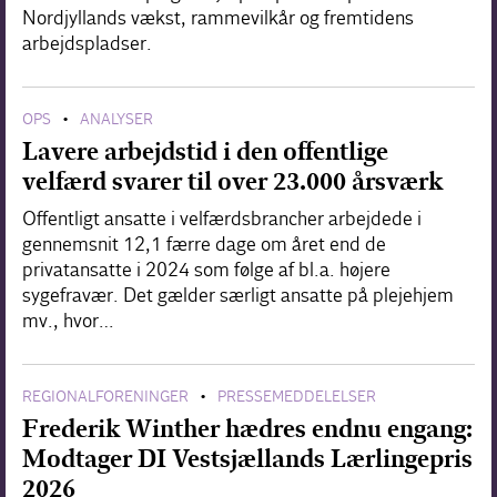
Nordjyllands vækst, rammevilkår og fremtidens
arbejdspladser.
OPS
ANALYSER
•
Lavere arbejdstid i den offentlige
velfærd svarer til over 23.000 årsværk
Offentligt ansatte i velfærdsbrancher arbejdede i
gennemsnit 12,1 færre dage om året end de
privatansatte i 2024 som følge af bl.a. højere
sygefravær. Det gælder særligt ansatte på plejehjem
mv., hvor…
REGIONALFORENINGER
PRESSEMEDDELELSER
•
Frederik Winther hædres endnu engang:
Modtager DI Vestsjællands Lærlingepris
2026