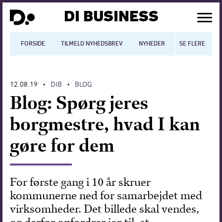
DI BUSINESS
FORSIDE
TILMELD NYHEDSBREV
NYHEDER
SE FLERE
BLOGS
N
12.08.19
DIB
BLOG
•
•
Dansk økonomi
Blog: Spørg jeres
Digitalisering
borgmestre, hvad I kan
International økonomi
gøre for dem
Arbejdsmiljø
Arbejdsmarkedet
For første gang i 10 år skruer
kommunerne ned for samarbejdet med
Uddannelse
virksomheder. Det billede skal vendes,
Europapolitik