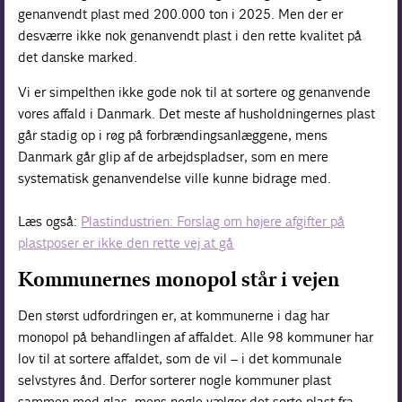
genanvendt plast med 200.000 ton i 2025. Men der er
desværre ikke nok genanvendt plast i den rette kvalitet på
det danske marked.
Vi er simpelthen ikke gode nok til at sortere og genanvende
vores affald i Danmark. Det meste af husholdningernes plast
går stadig op i røg på forbrændingsanlæggene, mens
Danmark går glip af de arbejdspladser, som en mere
systematisk genanvendelse ville kunne bidrage med.
Læs også:
Plastindustrien: Forslag om højere afgifter på
plastposer er ikke den rette vej at gå
Kommunernes monopol står i vejen
Den størst udfordringen er, at kommunerne i dag har
monopol på behandlingen af affaldet. Alle 98 kommuner har
lov til at sortere affaldet, som de vil – i det kommunale
selvstyres ånd. Derfor sorterer nogle kommuner plast
sammen med glas, mens nogle vælger det sorte plast fra,