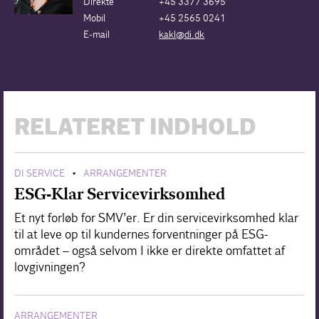
Direkte
+45 3377 3695
Mobil
+45 2565 0241
E-mail
kakl@di.dk
RELATERET INDHOLD
DI SERVICE
ARRANGEMENTER
•
ESG-Klar Servicevirksomhed
Et nyt forløb for SMV’er. Er din servicevirksomhed klar
til at leve op til kundernes forventninger på ESG-
området – også selvom I ikke er direkte omfattet af
lovgivningen?
ARRANGEMENTER