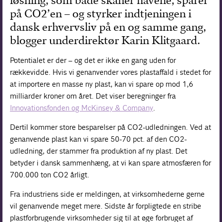
løsning, som både skåner havene, sparer
på CO2’en – og styrker indtjeningen i
Forskning
dansk erhvervsliv på en og samme gang,
blogger underdirektør Karin Klitgaard.
Potentialet er der – og det er ikke en gang uden for
rækkevidde. Hvis vi genanvender vores plastaffald i stedet for
at importere en masse ny plast, kan vi spare op mod 1,6
milliarder kroner om året. Det viser beregninger fra
Innovationsfonden og McKinsey & Company
.
Dertil kommer store besparelser på CO2-udledningen. Ved at
genanvende plast kan vi spare 50-70 pct. af den CO2-
udledning, der stammer fra produktion af ny plast. Det
betyder i dansk sammenhæng, at vi kan spare atmosfæren for
700.000 ton CO2 årligt.
Fra industriens side er meldingen, at virksomhederne gerne
vil genanvende meget mere. Sidste år forpligtede en stribe
plastforbrugende virksomheder sig til at øge forbruget af