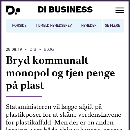
DI BUSINESS
FORSIDE
TILMELD NYHEDSBREV
NYHEDER
SE FLERE
BLOGS
N
28.08.19
DIB
BLOG
•
•
Dansk økonomi
Bryd kommunalt
Digitalisering
monopol og tjen penge
International økonomi
på plast
Arbejdsmiljø
Arbejdsmarkedet
Statsministeren vil lægge afgift på
plastikposer for at skåne verdenshavene
Uddannelse
for plastikaffald. Men der er en anden
Europapolitik