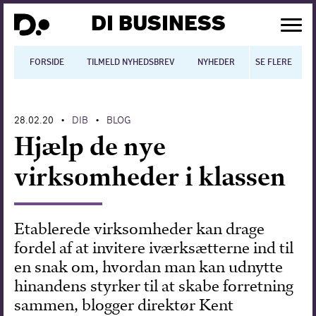
DI BUSINESS
FORSIDE
TILMELD NYHEDSBREV
NYHEDER
SE FLERE
BLOGS
N
28.02.20
DIB
BLOG
•
•
Dansk økonomi
Hjælp de nye
Digitalisering
virksomheder i klassen
International økonomi
Arbejdsmiljø
Etablerede virksomheder kan drage
fordel af at invitere iværksætterne ind til
Arbejdsmarkedet
en snak om, hvordan man kan udnytte
Uddannelse
hinandens styrker til at skabe forretning
sammen, blogger direktør Kent
Europapolitik