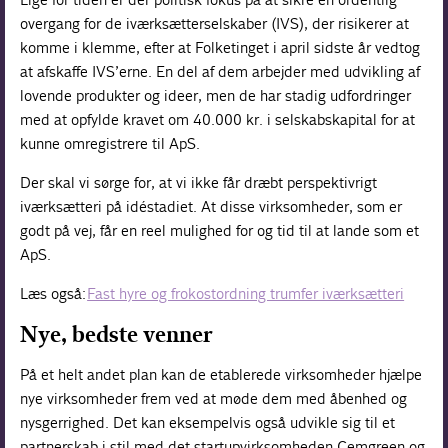
overgang for de iværksætterselskaber (IVS), der risikerer at
komme i klemme, efter at Folketinget i april sidste år vedtog
at afskaffe IVS’erne. En del af dem arbejder med udvikling af
lovende produkter og ideer, men de har stadig udfordringer
med at opfylde kravet om 40.000 kr. i selskabskapital for at
kunne omregistrere til ApS.
Der skal vi sørge for, at vi ikke får dræbt perspektivrigt
iværksætteri på idéstadiet. At disse virksomheder, som er
godt på vej, får en reel mulighed for og tid til at lande som et
ApS.
Læs også:
Fast hyre og frokostordning trumfer iværksætteri
Nye, bedste venner
På et helt andet plan kan de etablerede virksomheder hjælpe
nye virksomheder frem ved at møde dem med åbenhed og
nysgerrighed. Det kan eksempelvis også udvikle sig til et
partnerskab i stil med det startupvirksomheden Cemgreen og