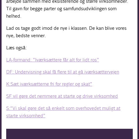
arbejde sammen med eksisterende og større virksomheder.
Til gavn for begge parter og samfundsudviklingen som
helhed.
Lad os tage godt imod de nye i klassen. De kan blive vores
nye, bedste venner.
Læs også:
LA-formand: ”Iværksættere får alt for lidt ros”
DF: Undervisning skal få flere til at gå iværksættervejen
K:Sæt iværksætterne fri for regler og skat”
SF vil gøre det nemmere at starte og drive virksomhed
S:"Vi skal gøre det så enkelt som overhovedet muligt at
starte virksomhed”