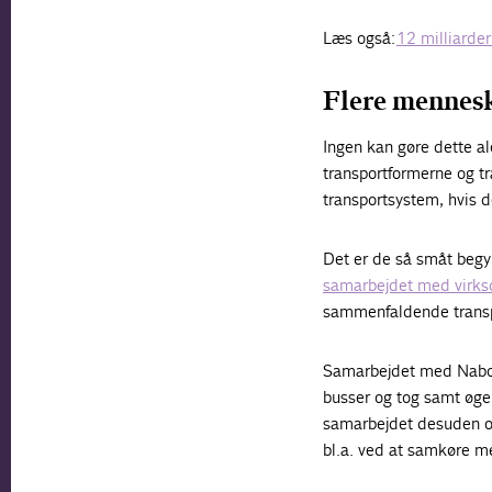
Læs også:
12 milliarder
Flere mennesk
Ingen kan gøre dette al
transportformerne og t
transportsystem, hvis de
Det er de så småt begyn
samarbejdet med vir
sammenfaldende transp
Samarbejdet med NaboG
busser og tog samt øge 
samarbejdet desuden opf
bl.a. ved at samkøre med