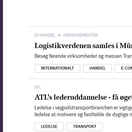
DI HANDEL
ARRANGEMENTER
•
Logistikverdenen samles i Mü
Besøg førende virksomheder og messen Tran
INTERNATIONALT
HANDEL
E-CO
ATL
ATL's lederuddannelse - få øget
Ledelse i vejgodstransportbranchen er vigtig
ledelse at motivere og fastholde de dygtige
LEDELSE
TRANSPORT