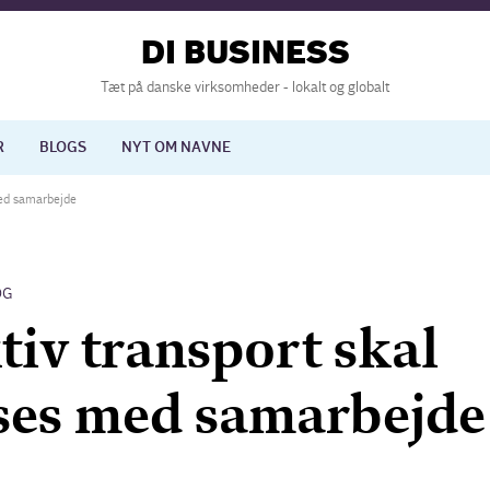
DI BUSINESS
Tæt på danske virksomheder - lokalt og globalt
R
BLOGS
NYT OM NAVNE
med samarbejde
lisering
International økonomi
OG
nelse
Europapolitik
tiv transport skal
ses med samarbejde