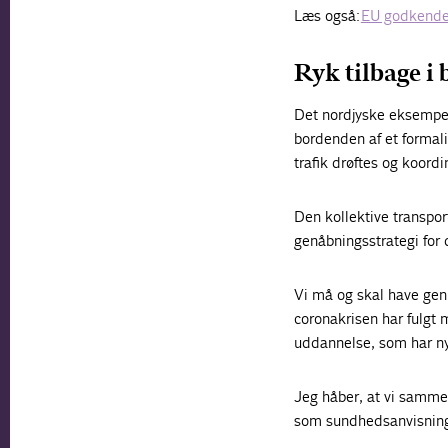
Læs også:
EU godkendels
Ryk tilbage i 
Det nordjyske eksempel 
bordenden af et formali
trafik drøftes og koordi
Den kollektive transpor
genåbningsstrategi for 
Vi må og skal have genr
coronakrisen har fulg
uddannelse, som har nyd
Jeg håber, at vi sammen
som sundhedsanvisninge