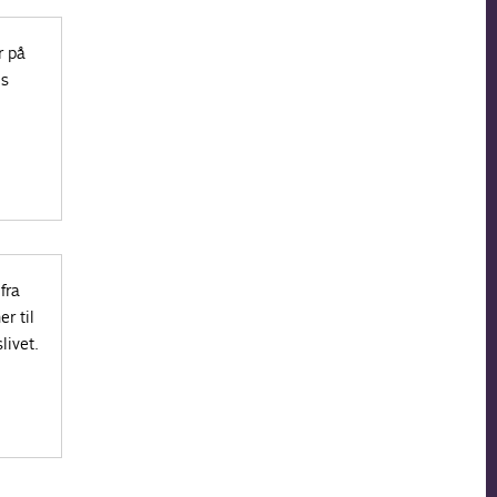
r på
’s
fra
r til
livet.