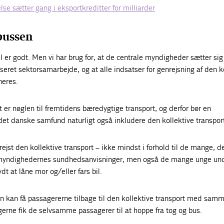
e sætter gang i eksportkreditter for milliarder
bussen
er godt. Men vi har brug for, at de centrale myndigheder sætter sig 
seret sektorsamarbejde, og at alle indsatser for genrejsning af den k
neres.
t er nøglen til fremtidens bæredygtige transport, og derfor bør en
det danske samfund naturligt også inkludere den kollektive transpor
ejst den kollektive transport – ikke mindst i forhold til de mange, d
t myndighedernes sundhedsanvisninger, men også de mange unge un
t at låne mor og/eller fars bil.
 kan få passagererne tilbage til den kollektive transport med samm
rne fik de selvsamme passagerer til at hoppe fra tog og bus.