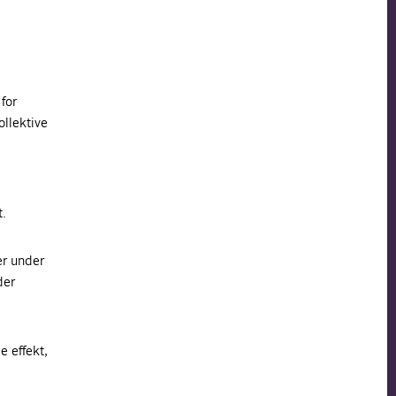
for
ollektive
t.
er under
der
e effekt,