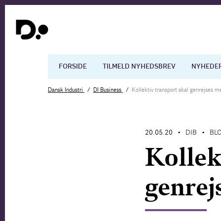
FORSIDE
TILMELD NYHEDSBREV
NYHEDE
Dansk Industri
DI Business
Kollektiv transport skal genrejses 
Dansk økonomi
Digita
20.05.20
DIB
BL
•
•
Arbejdsmarkedet
Uddan
Kollek
genrej