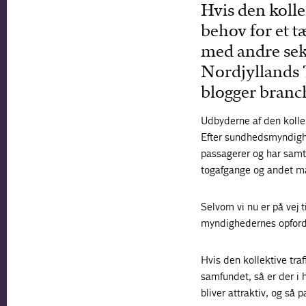
Hvis den kollek
behov for et t
med andre sek
Nordjyllands
blogger branc
Udbyderne af den kollek
Efter sundhedsmyndigh
passagerer og har samti
togafgange og andet ma
Selvom vi nu er på vej 
myndighedernes opfordri
Hvis den kollektive traf
samfundet, så er der i h
bliver attraktiv, og så