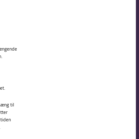
hængende
n.
et.
æng til
tter
etiden
.