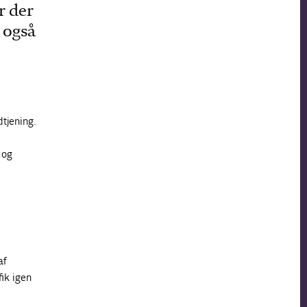
r der
 også
dtjening.
 og
af
fik igen