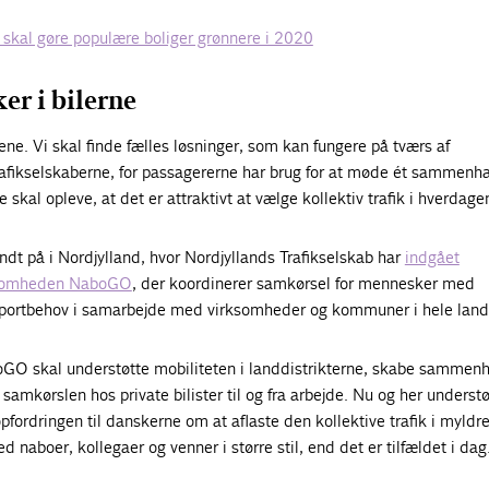
 skal gøre populære boliger grønnere i 2020
er i bilerne
ene. Vi skal finde fælles løsninger, som kan fungere på tværs af
rafikselskaberne, for passagererne har brug for at møde ét sammen
 skal opleve, at det er attraktivt at vælge kollektiv trafik i hverdage
dt på i Nordjylland, hvor Nordjyllands Trafikselskab har
indgået
ksomheden NaboGO
, der koordinerer samkørsel for mennesker med
ortbehov i samarbejde med virksomheder og kommuner i hele land
O skal understøtte mobiliteten i landdistrikterne, skabe sammenh
samkørslen hos private bilister til og fra arbejde. Nu og her understø
ordringen til danskerne om at aflaste den kollektive trafik i myldr
 naboer, kollegaer og venner i større stil, end det er tilfældet i dag