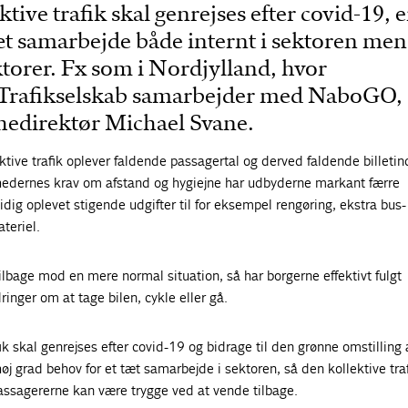
tive trafik skal genrejses efter covid-19, e
æt samarbejde både internt i sektoren men
torer. Fx som i Nordjylland, hvor
 Trafikselskab samarbejder med NaboGO,
hedirektør Michael Svane.
tive trafik oplever faldende passagertal og derved faldende billetin
edernes krav om afstand og hygiejne har udbyderne markant færre
dig oplevet stigende udgifter til for eksempel rengøring, ekstra bus-
teriel.
tilbage mod en mere normal situation, så har borgerne effektivt fulgt
nger om at tage bilen, cykle eller gå.
ik skal genrejses efter covid-19 og bidrage til den grønne omstilling 
øj grad behov for et tæt samarbejde i sektoren, så den kollektive tra
 passagererne kan være trygge ved at vende tilbage.