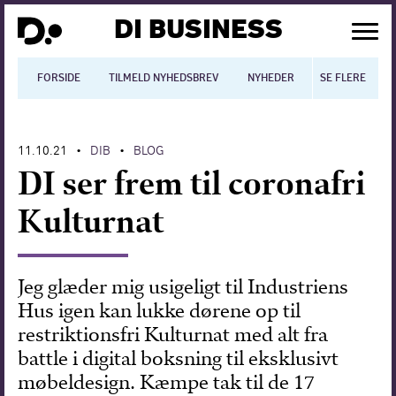
DI BUSINESS
FORSIDE
TILMELD NYHEDSBREV
NYHEDER
SE FLERE
BLOGS
N
11.10.21
DIB
BLOG
•
•
Dansk økonomi
DI ser frem til coronafri
Digitalisering
Kulturnat
International økonomi
Arbejdsmiljø
Jeg glæder mig usigeligt til Industriens
Hus igen kan lukke dørene op til
Arbejdsmarkedet
restriktionsfri Kulturnat med alt fra
Uddannelse
battle i digital boksning til eksklusivt
møbeldesign. Kæmpe tak til de 17
Europapolitik