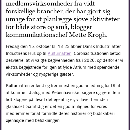
medlemsvirksomheder fra vidt
Forskning
forskellige brancher, der har gjort sig
umage for at planlægge sjove aktiviteter
for både store og små, blogger
kommunikationschef Mette Krogh.
Fredag den 15. oktober kl. 18-23 åbner Dansk Industri atter
Industriens Hus op til
Kulturnatten
. Coronasituationen betød
desværre, at vi valgte begivenheden fra i 2020, og derfor er vi
ekstra begejstrede for igen at fylde Atrium med spændende
virksomheder og nysgerrige gæster.
Kulturnatten er først og fremmest en god anledning for DI til
at komme i dialog med Københavnske borgere og gøre dem
lidt klogere på, hvad det egentlig er, vi laver herinde i
glashuset. Samtidig er det en god mulighed for vores
medlemmer for at formidle deres historier og budskaber i
øjenhøjde med befolkningen.