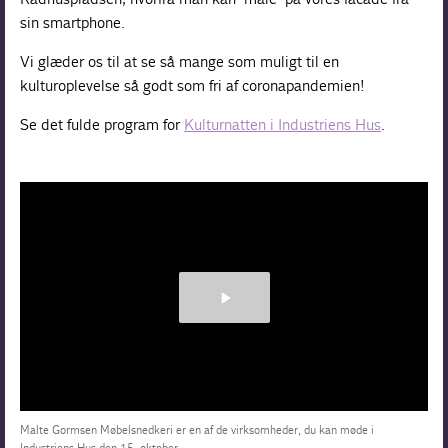
sin smartphone.
Vi glæder os til at se så mange som muligt til en
kulturoplevelse så godt som fri af coronapandemien!
Se det fulde program for
Kulturnatten i Industriens Hus
.
Malte Gormsen Møbelsnedkeri er en af de virksomheder, du kan møde i