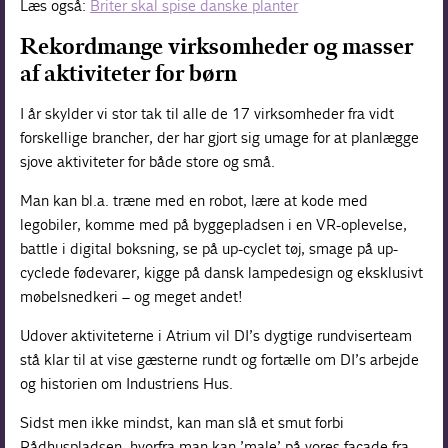
Læs også:
Briter skal spise danske planter
Rekordmange virksomheder og masser
af aktiviteter for børn
I år skylder vi stor tak til alle de 17 virksomheder fra vidt
forskellige brancher, der har gjort sig umage for at planlægge
sjove aktiviteter for både store og små.
Man kan bl.a. træne med en robot, lære at kode med
legobiler, komme med på byggepladsen i en VR-oplevelse,
battle i digital boksning, se på up-cyclet tøj, smage på up-
cyclede fødevarer, kigge på dansk lampedesign og eksklusivt
møbelsnedkeri – og meget andet!
Udover aktiviteterne i Atrium vil DI’s dygtige rundviserteam
stå klar til at vise gæsterne rundt og fortælle om DI’s arbejde
og historien om Industriens Hus.
Sidst men ikke mindst, kan man slå et smut forbi
Rådhuspladsen, hvorfra man kan ’male’ på vores facade fra