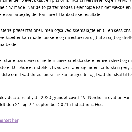
air er der blevet skabt en platform, hvor universiteter og erhvervsli
 helt ny måde. Når de to parter mødes i øjenhøjde kan det vække en 
ere samarbejde, der kan føre til fantastiske resultater.
 større præsentationer, men også ved skemalagte en-til-en sessions,
ærksætter kan møde forskere og investorer ansigt til ansigt og drøft
marbejde.
større transparens mellem universitetsforskere, erhvervslivet og in
orer får både et indblik i, hvad der rører sig inden for forskningen, 
idste om, hvad deres forskning kan bruges til, og hvad der skal til fo
.
blev desværre aflyst i 2020 grundet covid-19. Nordic Innovation Fair
fholdt den 21. og 22. september 2021 i Industriens Hus.
entet her