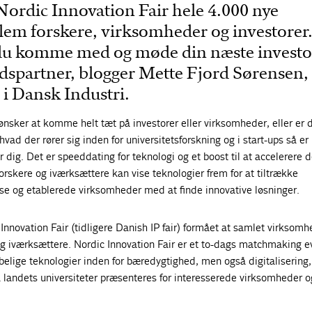
Nordic Innovation Fair hele 4.000 nye
lem forskere, virksomheder og investorer.
 du komme med og møde din næste investo
jdspartner, blogger Mette Fjord Sørensen,
i Dansk Industri.
ønsker at komme helt tæt på investorer eller virksomheder, eller er 
hvad der rører sig inden for universitetsforskning og i start-ups så er
r dig. Det er speeddating for teknologi og et boost til at accelerere 
forskere og iværksættere kan vise teknologier frem for at tiltrække
ise og etablerede virksomheder med at finde innovative løsninger.
nnovation Fair (tidligere Danish IP fair) formået at samlet virksomh
og iværksættere. Nordic Innovation Fair er et to-dags matchmaking e
elige teknologier inden for bæredygtighed, men også digitalisering,
 landets universiteter præsenteres for interesserede virksomheder o