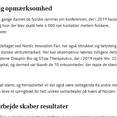
lig opmærksomhed
le gange dannet de fysiske rammer om konferencen, der i 2019 hav
 hvor der blev skabt hele 4.000 nye kontakter mellem forskere,
orer.
eltaget ved Nordic Innovation Fair, har også tiltrukket sig betydelig
anske venturemarked. Her kan eksempelvis nævnes tidligere delt
erne Draupnir Bio og STipe Therapeutics, der i 2019 rejste hhv. 22
pital, og dermed var blandt de 10 virksomheder, der rejste de størs
sat større, og fremadrettet vil der også være deltagende fra andre no
blive et springbræt for helt unikke samarbejder på tværs af Norden.
rbejde skaber resultater