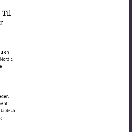
 Til
r
du en
 Nordic
de
eder,
vent,
 biotech
g