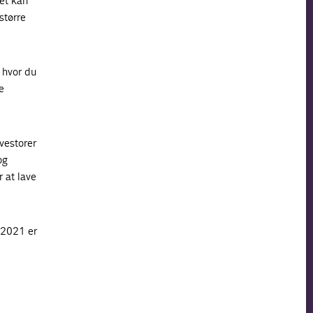
vet kan
større
 hvor du
e
vestorer
og
r at lave
 2021 er