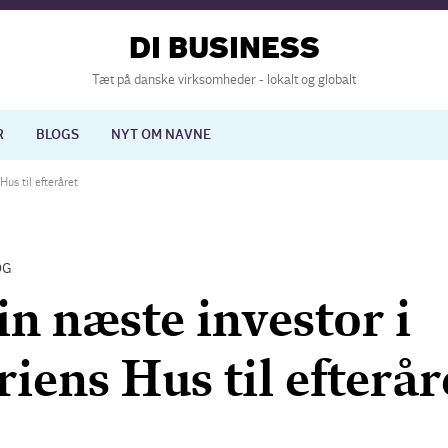
DI BUSINESS
Tæt på danske virksomheder - lokalt og globalt
R
BLOGS
NYT OM NAVNE
Hus til efteråret
lisering
International økonomi
OG
nelse
Europapolitik
n næste investor i
iens Hus til efterår