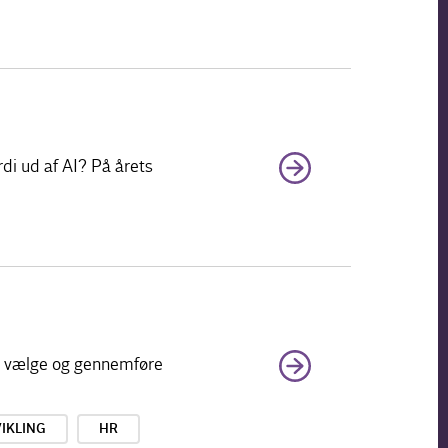
rdi ud af AI? På årets
at vælge og gennemføre
IKLING
HR