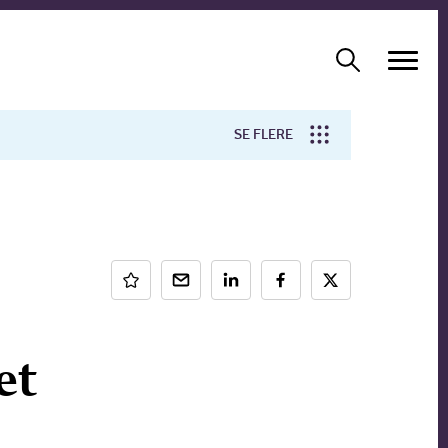
SE FLERE
Arbejdsmiljø
Forskning
et