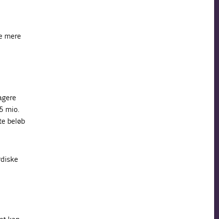
de mere
agere
5 mio.
te beløb
rdiske