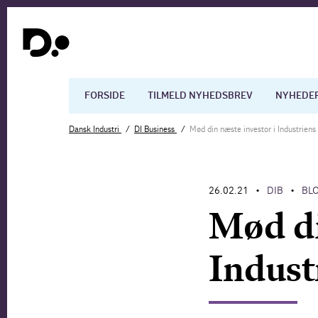
FORSIDE
TILMELD NYHEDSBREV
NYHEDE
Dansk Industri
DI Business
Mød din næste investor i Industriens 
Dansk økonomi
Digita
26.02.21
DIB
BL
•
•
Arbejdsmarkedet
Uddan
Mød di
Industr