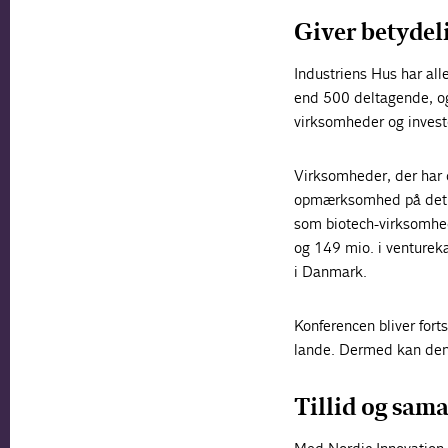
Giver betyde
Industriens Hus har al
end 500 deltagende, og
virksomheder og invest
Virksomheder, der har d
opmærksomhed på det d
som biotech-virksomhed
og 149 mio. i ventureka
i Danmark.
Konferencen bliver fort
lande. Dermed kan den 
Tillid og sama