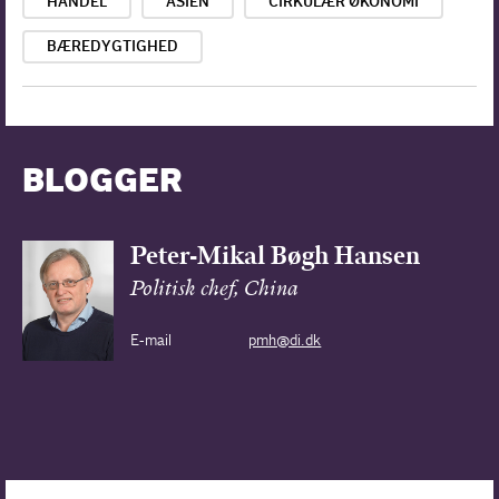
HANDEL
ASIEN
CIRKULÆR ØKONOMI
BÆREDYGTIGHED
BLOGGER
Peter-Mikal Bøgh Hansen
Politisk chef, China
E-mail
pmh@di.dk