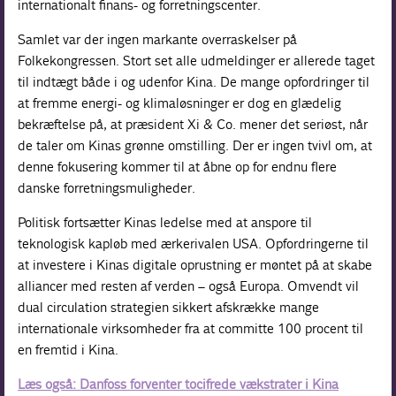
internationalt finans- og forretningscenter.
Samlet var der ingen markante overraskelser på
Folkekongressen. Stort set alle udmeldinger er allerede taget
til indtægt både i og udenfor Kina. De mange opfordringer til
at fremme energi- og klimaløsninger er dog en glædelig
bekræftelse på, at præsident Xi & Co. mener det seriøst, når
de taler om Kinas grønne omstilling. Der er ingen tvivl om, at
denne fokusering kommer til at åbne op for endnu flere
danske forretningsmuligheder.
Politisk fortsætter Kinas ledelse med at anspore til
teknologisk kapløb med ærkerivalen USA. Opfordringerne til
at investere i Kinas digitale oprustning er møntet på at skabe
alliancer med resten af verden – også Europa. Omvendt vil
dual circulation strategien sikkert afskrække mange
internationale virksomheder fra at committe 100 procent til
en fremtid i Kina.
Læs også: Danfoss forventer tocifrede vækstrater i Kina