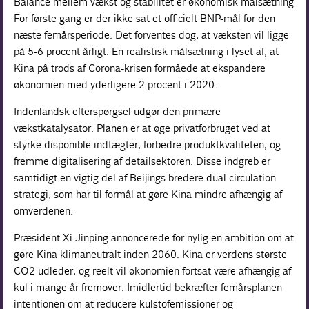
Balance mellem vækst og stabilitet er økonomisk målsætning
For første gang er der ikke sat et officielt BNP-mål for den
næste femårsperiode. Det forventes dog, at væksten vil ligge
på 5-6 procent årligt. En realistisk målsætning i lyset af, at
Kina på trods af Corona-krisen formåede at ekspandere
økonomien med yderligere 2 procent i 2020.
Indenlandsk efterspørgsel udgør den primære
vækstkatalysator. Planen er at øge privatforbruget ved at
styrke disponible indtægter, forbedre produktkvaliteten, og
fremme digitalisering af detailsektoren. Disse indgreb er
samtidigt en vigtig del af Beijings bredere dual circulation
strategi, som har til formål at gøre Kina mindre afhængig af
omverdenen.
Præsident Xi Jinping annoncerede for nylig en ambition om at
gøre Kina klimaneutralt inden 2060. Kina er verdens største
CO2 udleder, og reelt vil økonomien fortsat være afhængig af
kul i mange år fremover. Imidlertid bekræfter femårsplanen
intentionen om at reducere kulstofemissioner og