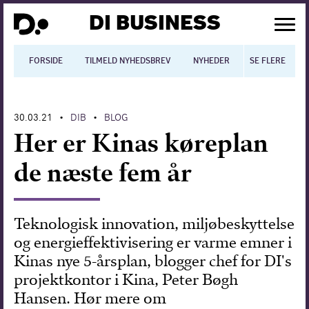
DI BUSINESS
FORSIDE
TILMELD NYHEDSBREV
NYHEDER
SE FLERE
BLOGS
N
30.03.21
DIB
BLOG
•
•
Dansk økonomi
Her er Kinas køreplan
Digitalisering
de næste fem år
International økonomi
Arbejdsmiljø
Teknologisk innovation, miljøbeskyttelse
og energieffektivisering er varme emner i
Arbejdsmarkedet
Kinas nye 5-årsplan, blogger chef for DI's
Uddannelse
projektkontor i Kina, Peter Bøgh
Hansen. Hør mere om
Europapolitik