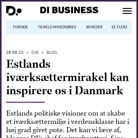
DI BUSINESS
FORSIDE
TILMELD NYHEDSBREV
NYHEDER
SE FLERE
BLOGS
N
28.08.23
DIB
BLOG
•
•
Dansk økonomi
Estlands
Digitalisering
iværksættermirakel kan
International økonomi
inspirere os i Danmark
Arbejdsmiljø
Arbejdsmarkedet
Estlands politiske visioner om at skabe
et iværksættermiljø i verdensklasse har i
Uddannelse
høj grad givet pote. Det kan vi lære af,
Europapolitik