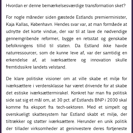
Hvordan er denne bemærkelsesværdige transformation sket?
For nogle måneder siden gæstede Estlands premierminister,
Kaja Kallas, København. Hendes svar var, at man formåede at
udnytte det korte vindue, der var til at lave de nødvendige
gennemgribende reformer, bygge en retsstat og genskabe
befolkningens tillid til staten. Da Estland ikke havde
naturressourcer, som de kunne leve af, var der samtidig en
erkendelse af, at iværksættere og innovation skulle
fremtidssikre landets velstand.
De klare politiske visioner om at ville skabe et miljø for
iværksættere i verdensklasse har været drivende for at skabe
det estiske iværksættermirakel. Konkret har man fra politisk
side sat sig et mål om, at 30 pct. af Estlands BNP i 2030 skal
komme fra eksport fra tech-sektoren. Med et simpelt og
overskueligt skattesystem har Estland skabt et miljø, der
tiltrækker og støtter iværksættere. Herunder en unik politik
der tillader virksomheder at geninvestere deres fortjeneste