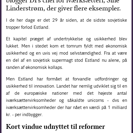
blogger DI’s chef for iværksætteri, Sine
Linderstrøm, der giver flere eksempler.
Forskning
I de her dage er det 29 år siden, at de sidste sovjetiske
tropper forlod Estland.
Et kapitel præget af undertrykkelse og usikkerhed blev
lukket. Men i stedet kom et tomrum fyldt med økonomisk
usikkerhed og en uvis vej mod selvstændighed. Fra at være
en del af en sovjetisk supermagt stod Estland nu alene, på
randen af økonomisk kollaps.
Men Estland har formået at forvandle udfordringer og
usikkerhed til innovation. Landet har nemlig udviklet sig til en
af de europæiske nationer med det højeste antal
iværksættervirksomheder og såkaldte unicorns - dvs en
iværksættervirksomheder der har nået en værdi på 1 milliard
kr. - per indbygger.
Kort vindue udnyttet til reformer