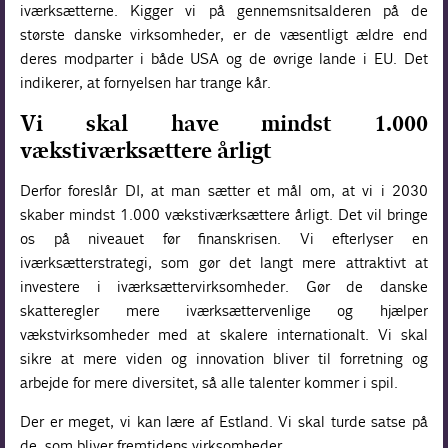
iværksætterne. Kigger vi på gennemsnitsalderen på de
største danske virksomheder, er de væsentligt ældre end
deres modparter i både USA og de øvrige lande i EU. Det
indikerer, at fornyelsen har trange kår.
Vi skal have mindst 1.000
vækstiværksættere årligt
Derfor foreslår DI, at man sætter et mål om, at vi i 2030
skaber mindst 1.000 vækstiværksættere årligt. Det vil bringe
os på niveauet før finanskrisen. Vi efterlyser en
iværksætterstrategi, som gør det langt mere attraktivt at
investere i iværksættervirksomheder. Gør de danske
skatteregler mere iværksættervenlige og hjælper
vækstvirksomheder med at skalere internationalt. Vi skal
sikre at mere viden og innovation bliver til forretning og
arbejde for mere diversitet, så alle talenter kommer i spil.
Der er meget, vi kan lære af Estland. Vi skal turde satse på
de, som bliver fremtidens virksomheder.