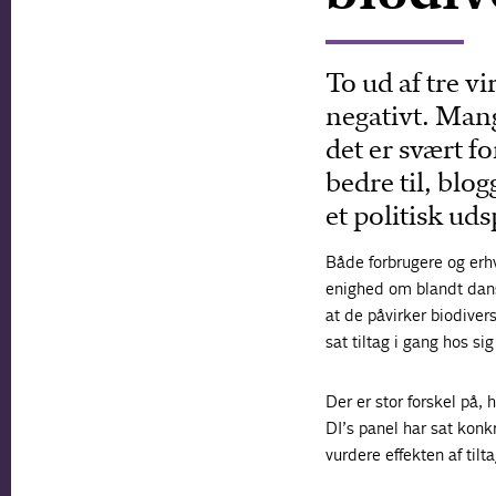
To ud af tre v
negativt. Man
det er svært f
bedre til, blo
et politisk ud
Både forbrugere og erhv
enighed om blandt dan
at de påvirker biodiver
sat tiltag i gang hos si
Der er stor forskel på,
DI’s panel har sat konkr
vurdere effekten af tilt