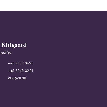
 Klitgaard
rektør
+45 3377 3695
+45 2565 0241
kakl@di.dk