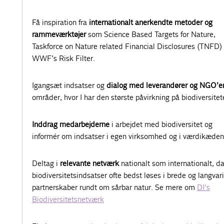
Få inspiration fra
internationalt anerkendte metoder og
rammeværktøjer
som Science Based Targets for Nature,
Taskforce on Nature related Financial Disclosures (TNFD)
WWF’s Risk Filter.
Igangsæt indsatser og
dialog med leverandører og NGO’e
områder, hvor I har den største påvirkning på biodiversitet
Inddrag medarbejderne
i arbejdet med biodiversitet og
informér om indsatser i egen virksomhed og i værdikæden
Deltag i
relevante netværk
nationalt som internationalt, d
biodiversitetsindsatser ofte bedst løses i brede og langvar
partnerskaber rundt om sårbar natur. Se mere om
DI's
Biodiversitetsnetværk