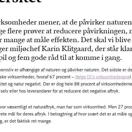
irksomheder mener, at de påvirker naturen
ge flere prøver at reducere påvirkningen,
or mange at måle effekten. Det skal vi blive
gger miljøchef Karin Klitgaard, der står kl
spil og fem gode råd til at komme i gang.
ervsliv er afhængige af naturen og påvirker naturen. Det sidste er d
ske virksomheder, hvoraf 67 procent –
ifølge DI’s virksomhedspane
l
sitet og natur negativt. Der er dog hele 88 procent af virksomhederne
g selv eller hos leverandører for at reducere det negative aftryk.
 hvor væsentligt et naturaftryk, man har som virksomhed. Men 27 proc
ete mål for deres aftryk. I betragtning af hvor svært det er at måle o
ag, er det faktisk ret mange.