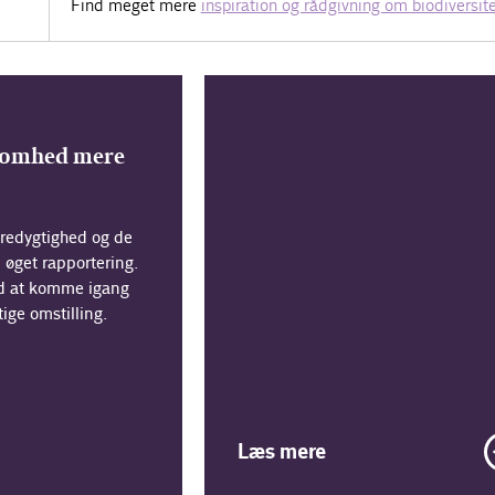
Find meget mere
inspiration og rådgivning om biodiversit
somhed mere
æredygtighed og de
 øget rapportering.
d at komme igang
ge omstilling.
Læs mere