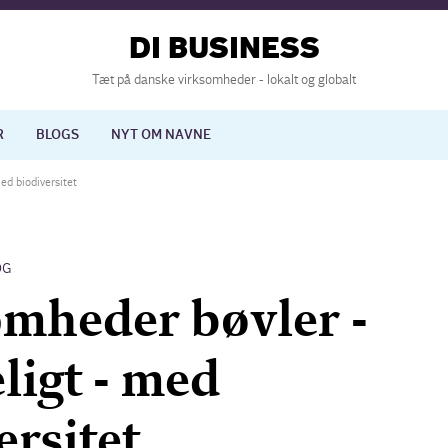
DI BUSINESS
Tæt på danske virksomheder - lokalt og globalt
R
BLOGS
NYT OM NAVNE
ed biodiversitet
lisering
International økonomi
OG
nelse
Europapolitik
mheder bøvler -
ligt - med
ersitet