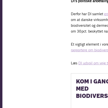
DI’s politiske anbefalin
Derfor har DI samlet
en
om at danske virksomhe
biodiversitet og dermed
om 30 pct. beskyttet na
Et vigtigt element i vo
rapportere om biodivers
Læs
DI udspil om veje 
KOM I GAN
MED
BIODIVERS