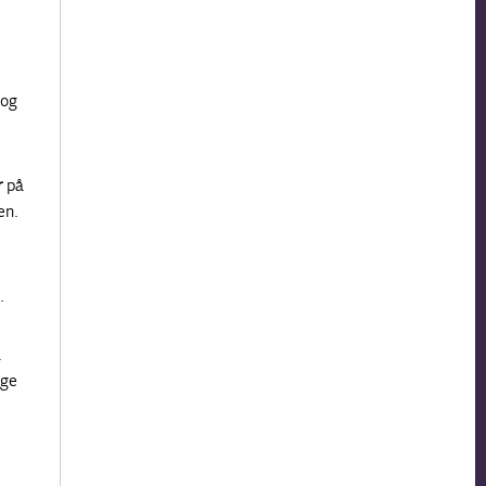
 og
r
på
en.
.
a
ige