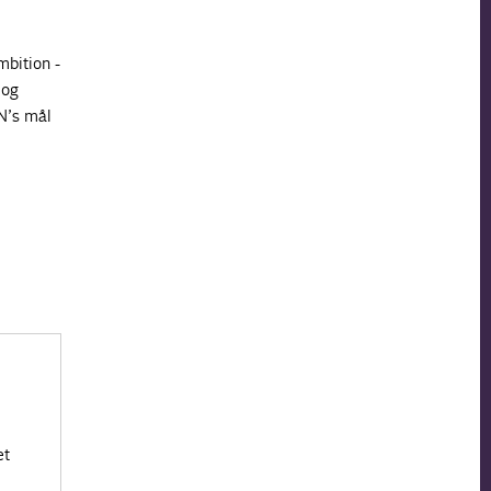
mbition -
 og
N’s mål
et