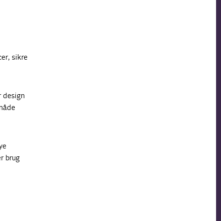
er, sikre
r design
 måde
ye
er brug