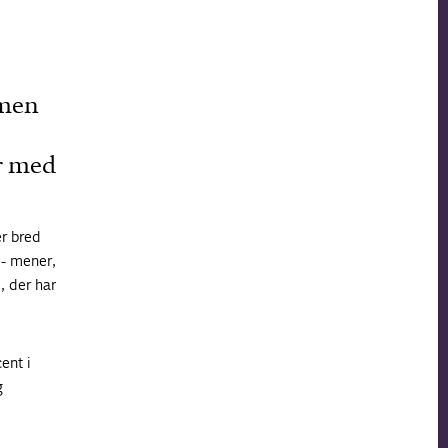
 men
ar med
er bred
 - mener,
, der har
ent i
g