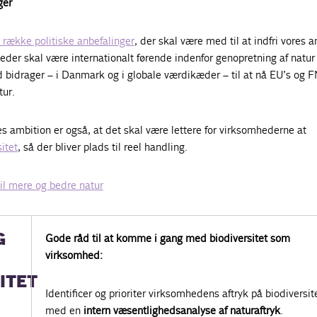
ger
 række politiske anbefalinger
, der skal være med til at indfri vores a
der skal være internationalt førende indenfor genopretning af natur
 bidrager – i Danmark og i globale værdikæder – til at nå EU’s og F
tur.
res ambition er også, at det skal være lettere for virksomhederne at
itet
, så der bliver plads til reel handling.
til mere og bedre natur
G
Gode råd til at komme i gang med biodiversitet som
virksomhed:
ITET
Identificer og prioriter virksomhedens aftryk på biodiversit
med en
intern væsentlighedsanalyse af naturaftryk
.