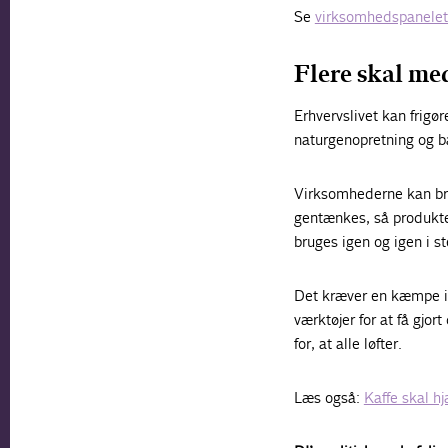
Se
virksomhedspanelets
Flere skal me
Erhvervslivet kan frigø
naturgenopretning og b
Virksomhederne kan bru
gentænkes, så produkte
bruges igen og igen i st
Det kræver en kæmpe in
værktøjer for at få gjo
for, at alle løfter.
Læs også:
Kaffe skal h