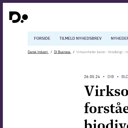
FORSIDE
TILMELD NYHEDSBREV
NYHEDE
Dansk Industri
DI Business
Virksomheder bøvler - forståeligt - m
Dansk økonomi
Digita
26.05.24
DIB
BL
•
•
Arbejdsmarkedet
Uddan
Virkso
forståe
biodiv