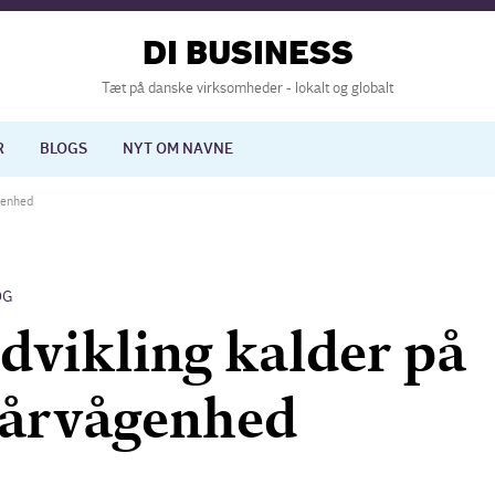
DI BUSINESS
Tæt på danske virksomheder - lokalt og globalt
R
BLOGS
NYT OM NAVNE
genhed
lisering
International økonomi
OG
nelse
Europapolitik
vikling kalder på
 årvågenhed