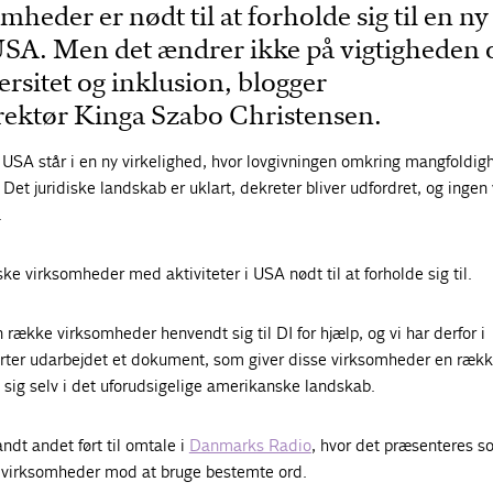
heder er nødt til at forholde sig til en ny
 USA. Men det ændrer ikke på vigtigheden 
ersitet og inklusion, blogger
rektør Kinga Szabo Christensen.
USA står i en ny virkelighed, hvor lovgivningen omkring mangfoldig
Det juridiske landskab er uklart, dekreter bliver udfordret, og ingen 
.
ke virksomheder med aktiviteter i USA nødt til at forholde sig til.
række virksomheder henvendt sig til DI for hjælp, og vi har derfor i
ter udarbejdet et dokument, som giver disse virksomheder en ræk
e sig selv i det uforudsigelige amerikanske landskab.
dt andet ført til omtale i
Danmarks Radio
, hvor det præsenteres s
r virksomheder mod at bruge bestemte ord.