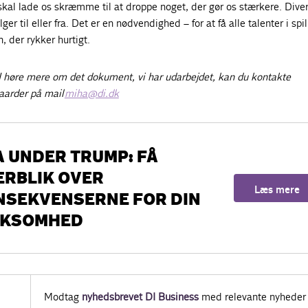
 skal lade os skræmme til at droppe noget, der gør os stærkere. Diver
er til eller fra. Det er en nødvendighed – for at få alle talenter i spil
n, der rykker hurtigt.
 høre mere om det dokument, vi har udarbejdet, kan du kontakte
aarder på mail
miha@di.dk
 UNDER TRUMP: FÅ
ERBLIK OVER
Læs mere
NSEKVENSERNE FOR DIN
RKSOMHED
Modtag
nyhedsbrevet DI Business
med relevante nyheder 