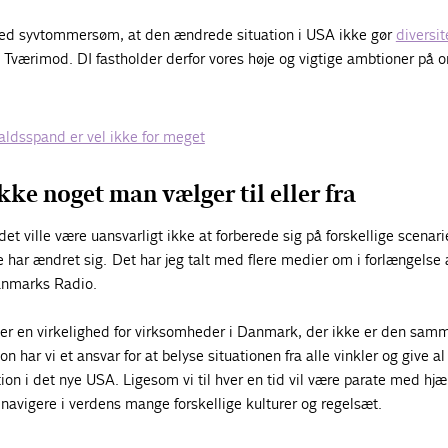
 med syvtommersøm, at den ændrede situation i USA ikke gør
diversit
 Tværimod. DI fastholder derfor vores høje og vigtige ambtioner på 
faldsspand er vel ikke for meget
ikke noget man vælger til eller fra
et ville være uansvarligt ikke at forberede sig på forskellige scenarie
e har ændret sig. Det har jeg talt med flere medier om i forlængelse 
anmarks Radio.
r er en virkelighed for virksomheder i Danmark, der ikke er den sam
 har vi et ansvar for at belyse situationen fra alle vinkler og give a
ation i det nye USA. Ligesom vi til hver en tid vil være parate med hjæl
navigere i verdens mange forskellige kulturer og regelsæt.