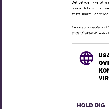
Det betyder ikke, at vi
ikke en luksus, man vælg
at stå skarpt i en verde
Vil du som medlem i DI
underdirektør Mikkel H
USA
OV
KO
VI
HOLD DIG