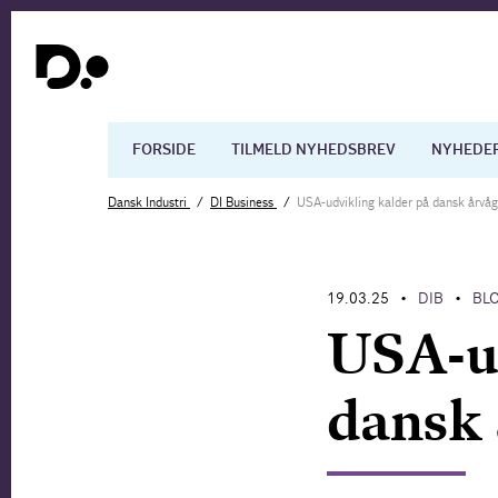
FORSIDE
TILMELD NYHEDSBREV
NYHEDE
Dansk Industri
DI Business
USA-udvikling kalder på dansk årvå
Dansk økonomi
Digita
19.03.25
DIB
BL
•
•
Arbejdsmarkedet
Uddan
USA-ud
dansk