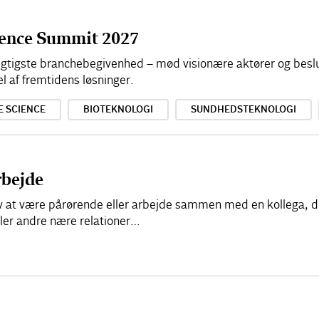
cience Summit 2027
 vigtigste branchebegivenhed – mød visionære aktører og besl
el af fremtidens løsninger.
E SCIENCE
BIOTEKNOLOGI
SUNDHEDSTEKNOLOGI
rbejde
elv at være pårørende eller arbejde sammen med en kollega, d
ller andre nære relationer…