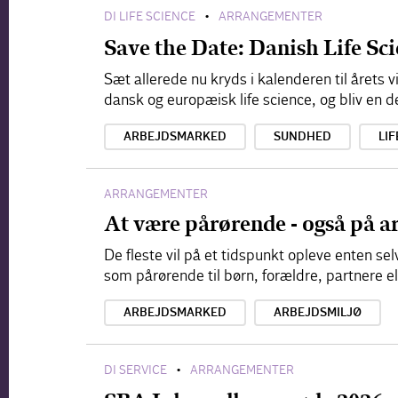
DI LIFE SCIENCE
ARRANGEMENTER
•
Save the Date: Danish Life S
Sæt allerede nu kryds i kalenderen til årets
dansk og europæisk life science, og bliv en d
ARBEJDSMARKED
SUNDHED
LIF
ARRANGEMENTER
At være pårørende - også på a
De fleste vil på et tidspunkt opleve enten s
som pårørende til børn, forældre, partnere e
ARBEJDSMARKED
ARBEJDSMILJØ
DI SERVICE
ARRANGEMENTER
•