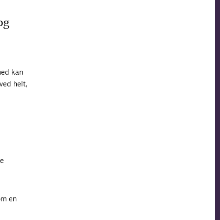
og
hed kan
ved helt,
ke
om en