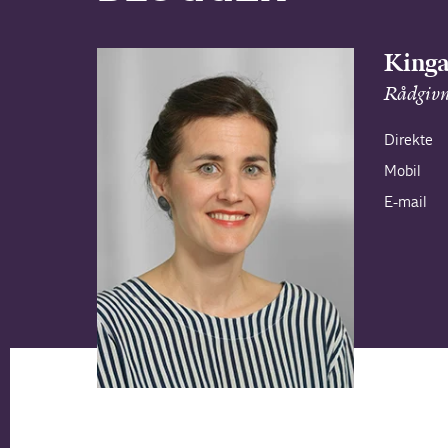
Kinga
Rådgivn
Direkte
Mobil
E-mail