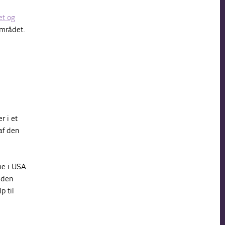
et og
området.
r i et
af den
me i USA.
l den
p til