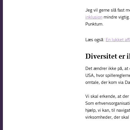
Jeg vil gerne slå fast
inklusion
mindre vigtig.
Punktum.
Læs også:
En lukket af
Diversitet er 
Det ændrer ikke på, at d
USA, hvor spillereglern
omtale, der kom via D
Vi skal erkende, at de
Som erhvervsorganisation
hjælp, vi kan, til navig
virksomheder, der skal 