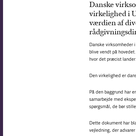
Danske virksom
virkelighed i
værdien af div
rådgivningsdi
Danske virksomheder i 
blive vendt på hovedet. 
hvor det præcist lander
Den virkelighed er dans
På den baggrund har en 
samarbejde med eksper
spørgsmål, de bør still
Dette dokument har blan
vejledning, der advare