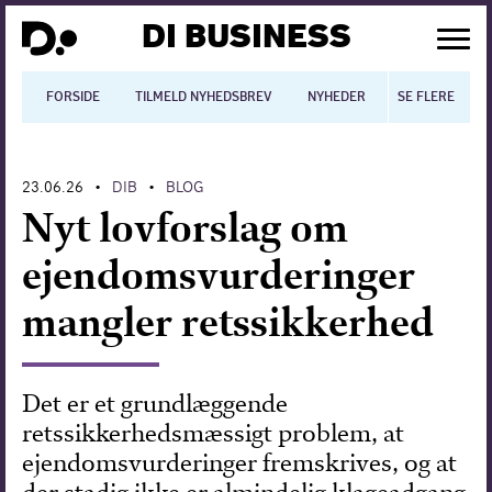
DI BUSINESS
FORSIDE
TILMELD NYHEDSBREV
NYHEDER
SE FLERE
BLOGS
N
23.06.26
DIB
BLOG
•
•
Dansk økonomi
Nyt lovforslag om
Digitalisering
ejendomsvurderinger
International økonomi
mangler retssikkerhed
Arbejdsmiljø
Arbejdsmarkedet
Det er et grundlæggende
retssikkerhedsmæssigt problem, at
Uddannelse
ejendomsvurderinger fremskrives, og at
Europapolitik