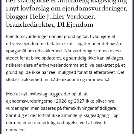
der stadig ikke er almindelig klageadgang
i nyt lovforslag om ejendomsvurderinger,
Forskning
blogger Helle Juhler-Verdoner,
branchedirektør, DI Ejendom
Ejendomsvurderinger danner grundlag for, hvad ejere af
erhvervsejendomme betaler i skat – og derfor er det også et
spørgsmål om retssikkerhed. Når vurderinger fremskrives i
stedet for at blive opdateret, og samtidig ikke kan påklages,
risikerer ejere af erhvervsejendomme at blive beskattet på et
grundlag, de ikke har reel mulighed for at få efterprøvet. Det
skaber usikkerhed om både økonomi og rammevilkår.
Med et nyt lovforslag lægges der op til, at
ejendomsvurderingerne i 2026 og 2027 ikke bliver nye
vurderinger, men baseres på fremskrivninger af tidligere.
Samtidig er der fortsat ikke almindelig klageadgang – og
dermed er en midlertidig undtagelse ved at blive til
normalen.