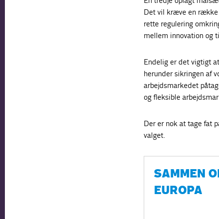
En tredje oplagt målsæt
Det vil kræve en række i
rette regulering omkrin
mellem innovation og ti
Endelig er det vigtigt 
herunder sikringen af v
arbejdsmarkedet påtager
og fleksible arbejdsmark
Der er nok at tage fat 
valget.
SAMMEN O
EUROPA