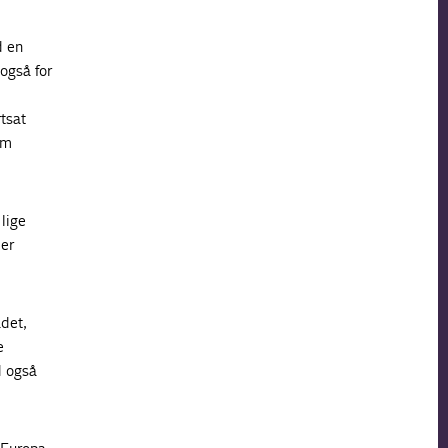
d en
også for
tsat
om
lige
der
det,
e
d også