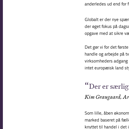
anderledes ud end for 
Globalt er der nye spæn
der øget fokus på dags
opgave med at sikre væk
Det gør vi for det førs
handle og arbejde på t
virksomheders adgang t
intet europæisk land sty
Der er særli
Kim Graugaard, Arb
Som lille, åben økonomi 
marked baseret på fæll
knyttet til handel i det