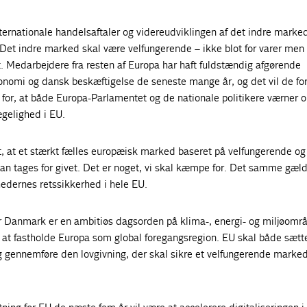
ternationale handelsaftaler og videreudviklingen af det indre marke
et indre marked skal være velfungerende – ikke blot for varer men 
t. Medarbejdere fra resten af Europa har haft fuldstændig afgørende
onomi og dansk beskæftigelse de seneste mange år, og det vil de for
g for, at både Europa-Parlamentet og de nationale politikere værner 
ægelighed i EU.
t, at et stærkt fælles europæisk marked baseret på velfungerende og 
an tages for givet. Det er noget, vi skal kæmpe for. Det samme gæl
hedernes retssikkerhed i hele EU.
Danmark er en ambitiøs dagsorden på klima-, energi- og miljøområ
l at fastholde Europa som global foregangsregion. EU skal både sætt
g gennemføre den lovgivning, der skal sikre et velfungerende marke