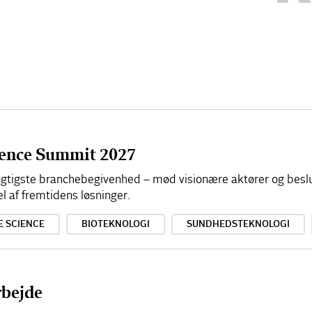
cience Summit 2027
 vigtigste branchebegivenhed – mød visionære aktører og besl
el af fremtidens løsninger.
E SCIENCE
BIOTEKNOLOGI
SUNDHEDSTEKNOLOGI
rbejde