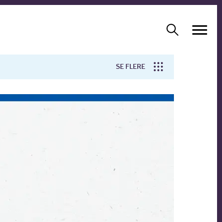
SE FLERE
Arbejdsmiljø
Forskning