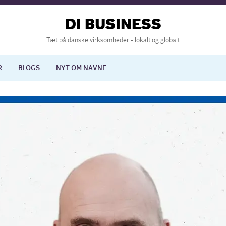
DI BUSINESS
Tæt på danske virksomheder - lokalt og globalt
R
BLOGS
NYT OM NAVNE
lisering
International økonomi
nelse
Europapolitik