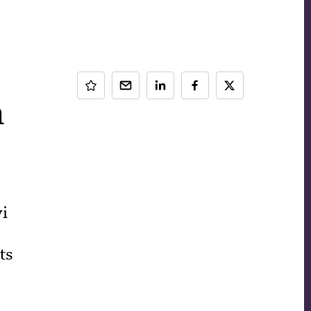
n
vi
ts