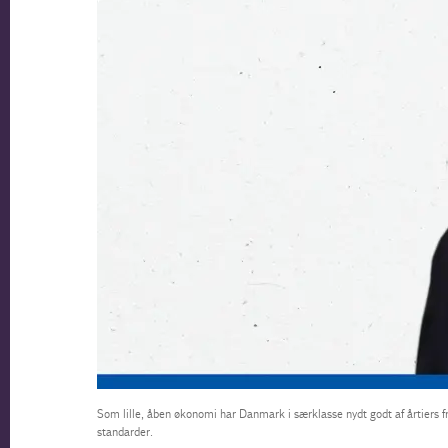
Som lille, åben økonomi har Danmark i særklasse nydt godt af årtiers fr
standarder.