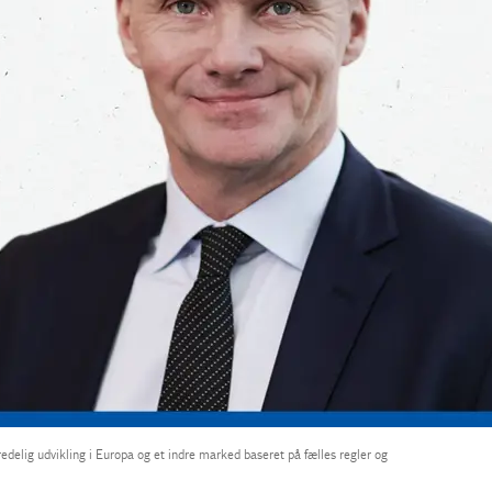
edelig udvikling i Europa og et indre marked baseret på fælles regler og