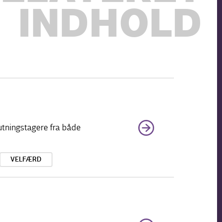
INDHOLD
utningstagere fra både
VELFÆRD