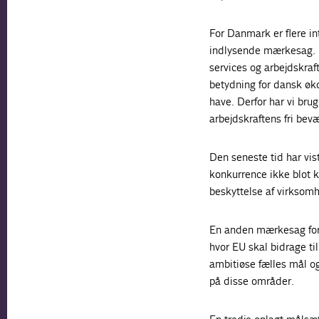
For Danmark er flere in
indlysende mærkesag. D
services og arbejdskraf
betydning for dansk øk
have. Derfor har vi bru
arbejdskraftens fri bev
Den seneste tid har vis
konkurrence ikke blot k
beskyttelse af virksom
En anden mærkesag for 
hvor EU skal bidrage ti
ambitiøse fælles mål o
på disse områder.