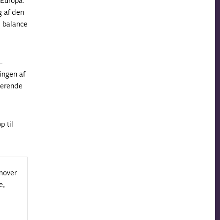
 Europa.
g af den
d balance
–
ingen af
gerende
p til
emover
e,