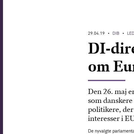
29.04.19
DIB
LE
•
•
DI-dir
om Eu
Den 26. maj er
som danskere 
politikere, de
interesser i E
De nyvalgte parlamentar