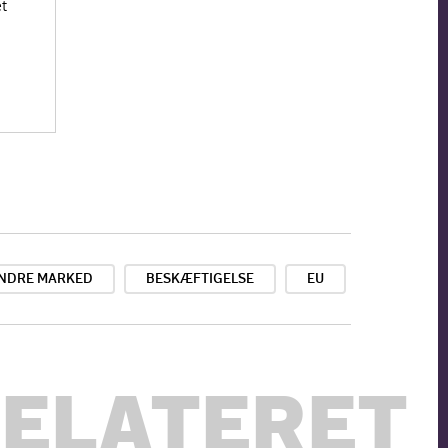
t
INDRE MARKED
BESKÆFTIGELSE
EU
ELATERET