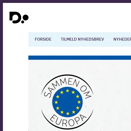
FORSIDE
TILMELD NYHEDSBREV
NYHEDE
Dansk økonomi
Digita
Arbejdsmarkedet
Uddan