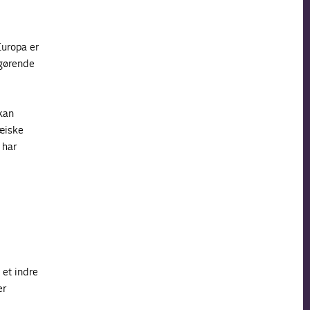
Europa er
fgørende
 kan
æiske
 har
 et indre
er