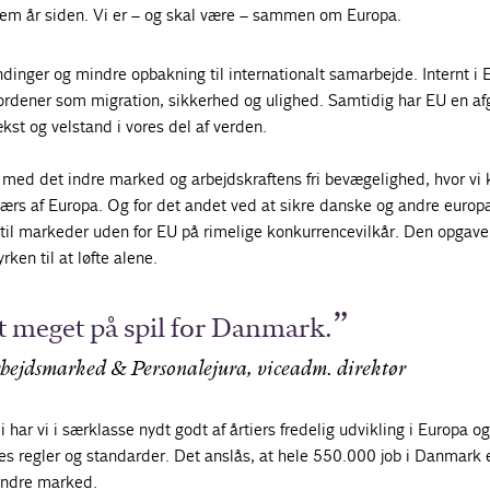
fem år siden. Vi er – og skal være – sammen om Europa.
dinger og mindre opbakning til internationalt samarbejde. Internt i 
ordener som migration, sikkerhed og ulighed. Samtidig har EU en a
st og velstand i vores del af verden.
te med det indre marked og arbejdskraftens fri bevægelighed, hvor vi
værs af Europa. Og for det andet ved at sikre danske og andre europ
il markeder uden for EU på rimelige konkurrencevilkår. Den opgave
rken til at løfte alene.
gt meget på spil for Danmark.
ejdsmarked & Personalejura, viceadm. direktør
har vi i særklasse nydt godt af årtiers fredelig udvikling i Europa og
es regler og standarder. Det anslås, at hele 550.000 job i Danmark 
 indre marked.