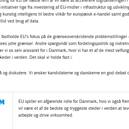
ning for EU de næste fem år vil være at accelerere digitaliseringen i
nitiativer lige fra investering af EU-midler i infrastruktur og udviklin
g kunstig intelligens til bedre vilkår for europæisk e-handel samt go
llid ved brug af data.
at fastholde EU’s fokus på de grænseoverskridende problemstillinger 
ores ydre grænser. Andre spørgsmål som fordelingspolitik og indretn
 vi os selv ansvaret for i Danmark, hvor vi har et af de mest velfun
eder i verden. Det skal vi holde fast i.
på og diskutere. Vi ønsker kandidaterne og danskerne en god debat o
M
EU spiller en afgørende rolle for Danmark, hvis vi også fr
vil være et af de bedste og tryggeste steder i verden at lev
arbejde og drive virksomhed.