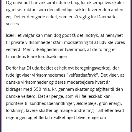
Og omvendt har virksomhederne brug for eksempelvis skoler
og infrastruktur, som den offentlige sektor leverer den anden
vej. Det er den gode cirkel, som er så vigtig for Danmark
succes.
Især i et valgår kan man dog godt få det indtryk, at hensynet
til private virksomheder står i modsætning til at udvikle vores
velfærd. Men virkeligheden er tværtimod, at de to ting er
hinandens klare forudsætninger.
Derfor har DI udarbejdet et helt nyt beregningsværktøj, der
tydeligt viser virksomhedernes ”velfærdsaftryk”. Det viser, at
danske virksomheder og deres medarbejdere hvert år
bidrager med 550 mia. kr. gennem skatter og afgifter til den
danske velfærd. Det er penge, som vi i fællesskab kan
prioritere til sundhedsbehandlinger, ældrepleje, grøn energi,
forskning, lavere skatter og mange andre ting – alt efter hvad
regeringen og et flertal i Folketinget bliver enige om.