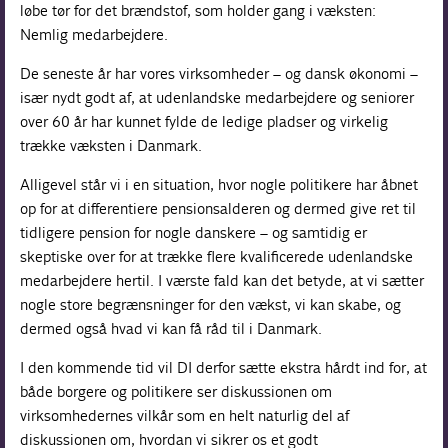
løbe tør for det brændstof, som holder gang i væksten:
Nemlig medarbejdere.
De seneste år har vores virksomheder – og dansk økonomi –
især nydt godt af, at udenlandske medarbejdere og seniorer
over 60 år har kunnet fylde de ledige pladser og virkelig
trække væksten i Danmark.
Alligevel står vi i en situation, hvor nogle politikere har åbnet
op for at differentiere pensionsalderen og dermed give ret til
tidligere pension for nogle danskere – og samtidig er
skeptiske over for at trække flere kvalificerede udenlandske
medarbejdere hertil. I værste fald kan det betyde, at vi sætter
nogle store begrænsninger for den vækst, vi kan skabe, og
dermed også hvad vi kan få råd til i Danmark.
I den kommende tid vil DI derfor sætte ekstra hårdt ind for, at
både borgere og politikere ser diskussionen om
virksomhedernes vilkår som en helt naturlig del af
diskussionen om, hvordan vi sikrer os et godt