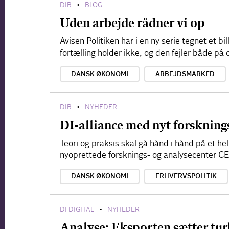
DIB
BLOG
•
Uden arbejde rådner vi op
Avisen Politiken har i en ny serie tegnet et b
fortælling holder ikke, og den fejler både p
DANSK ØKONOMI
ARBEJDSMARKED
DIB
NYHEDER
•
DI-alliance med nyt forskning
Teori og praksis skal gå hånd i hånd på et he
nyoprettede forsknings- og analysecenter C
DANSK ØKONOMI
ERHVERVSPOLITIK
DI DIGITAL
NYHEDER
•
Analyse: Eksporten sætter tur