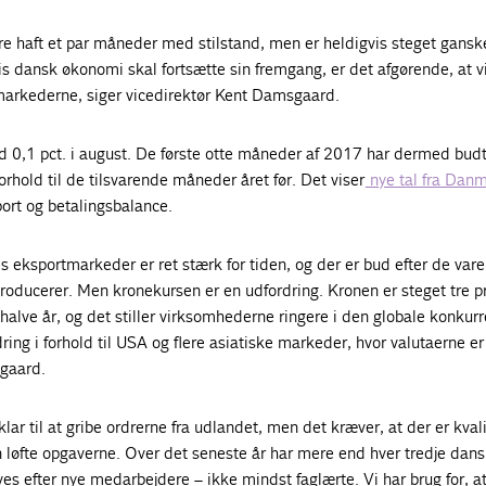
re haft et par måneder med stilstand, men er heldigvis steget gans
is dansk økonomi skal fortsætte sin fremgang, er det afgørende, at v
tmarkederne, siger vicedirektør Kent Damsgaard.
 0,1 pct. i august. De første otte måneder af 2017 har dermed budt
orhold til de tilsvarende måneder året før. Det viser
nye tal fra Dan
ort og betalingsbalance.
es eksportmarkeder er ret stærk for tiden, og der er bud efter de var
oducerer. Men kronekursen er en udfordring. Kronen er steget tre pr
halve år, og det stiller virksomhederne ringere i den globale konkur
ring i forhold til USA og flere asiatiske markeder, hvor valutaerne er 
gaard.
r klar til at gribe ordrerne fra udlandet, men det kræver, at der er kval
løfte opgaverne. Over det seneste år har mere end hver tredje dan
s efter nye medarbejdere – ikke mindst faglærte. Vi har brug for, a