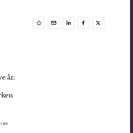
e år.
erken
i en