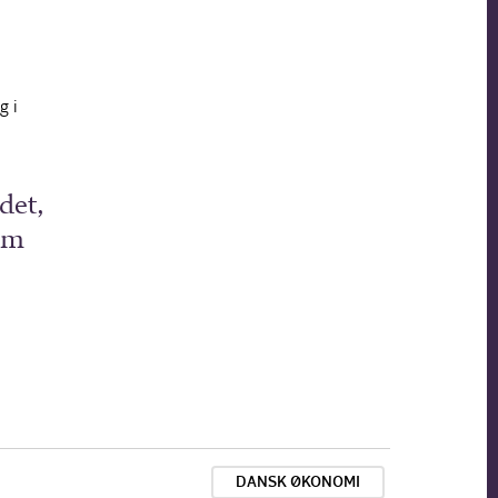
g i
ndet,
om
DANSK ØKONOMI