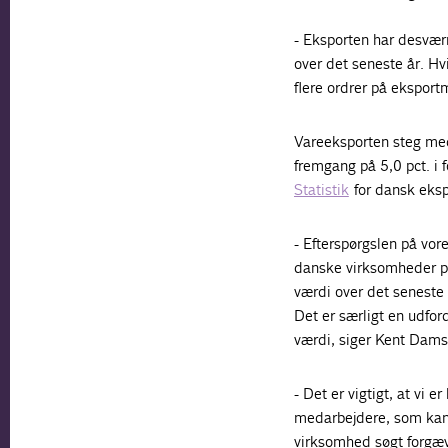
- Eksporten har desvær
over det seneste år. Hv
flere ordrer på ekspor
Vareeksporten steg med
fremgang på 5,0 pct. i f
Statistik
for dansk eksp
- Efterspørgslen på vor
danske virksomheder pr
værdi over det seneste 
Det er særligt en udford
værdi, siger Kent Dams
- Det er vigtigt, at vi e
medarbejdere, som kan 
virksomhed søgt forgæve