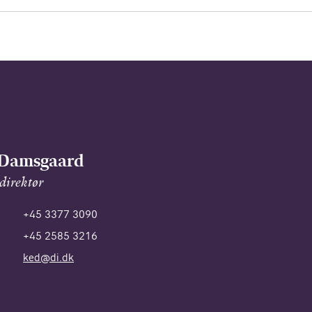
 Damsgaard
 direktør
+45 3377 3090
+45 2585 3216
ked@di.dk