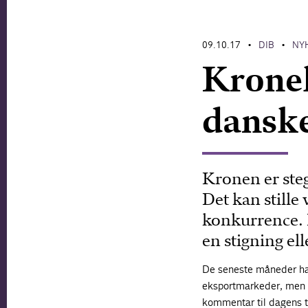
09.10.17
DIB
NY
•
•
Krone
dansk
Kronen er steg
Det kan stille
konkurrence. D
en stigning elle
De seneste måneder har 
eksportmarkeder, men k
kommentar til dagens ta