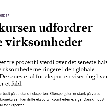
HEDER
kursen udfordrer
e virksomheder
et tre procent i værdi over det seneste halv
 virksomhederne ringere i den globale
e seneste tal for eksporten viser dog hv
r et fald.
budt på stilstand i eksporten. Efterspørgslen er stærk på vores
ronekursen kan drille eksportvirksomhederne, siger Dansk Industri 
l for eksporten.