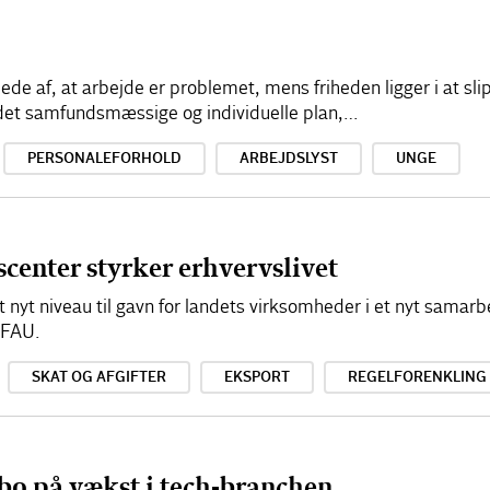
illede af, at arbejde er problemet, mens friheden ligger i at sl
å det samfundsmæssige og individuelle plan,…
PERSONALEFORHOLD
ARBEJDSLYST
UNGE
scenter styrker erhvervslivet
lt nyt niveau til gavn for landets virksomheder i et nyt sama
EFAU.
SKAT OG AFGIFTER
EKSPORT
REGELFORENKLING
bo på vækst i tech-branchen