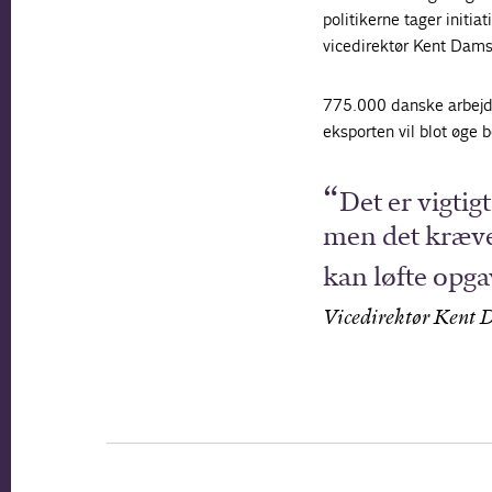
politikerne tager initia
vicedirektør Kent Dam
775.000 danske arbejds
eksporten vil blot øge 
Det er vigtigt
men det kræver
kan løfte opga
Vicedirektør Kent 