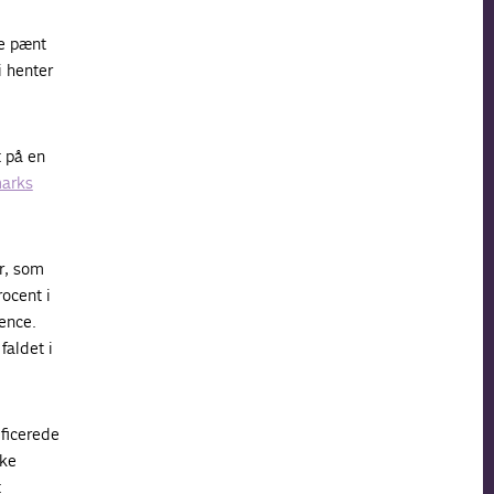
ke pænt
i henter
 på en
marks
er, som
ocent i
rence.
faldet i
ificerede
ske
t