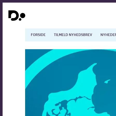
FORSIDE
TILMELD NYHEDSBREV
NYHEDE
Dansk økonomi
Digita
Arbejdsmarkedet
Uddan