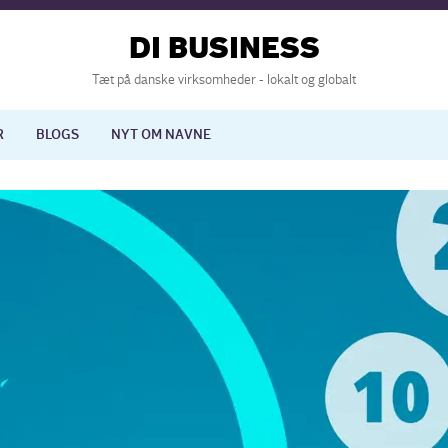
DI BUSINESS
Tæt på danske virksomheder - lokalt og globalt
R
BLOGS
NYT OM NAVNE
lisering
International økonomi
nelse
Europapolitik