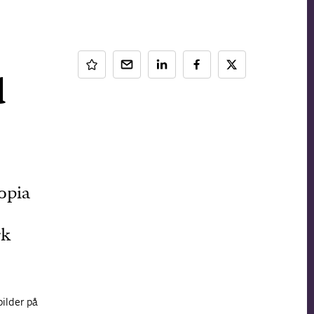
d
topia
rk
pilder på