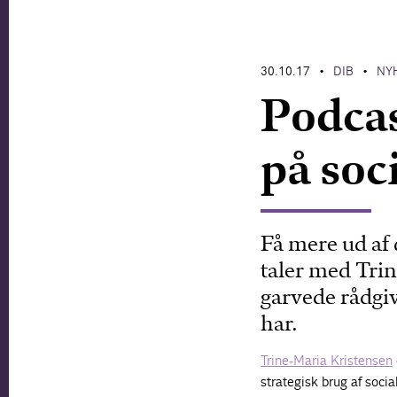
30.10.17
DIB
NY
•
•
Podcas
på soc
Få mere ud af 
taler med Trin
garvede rådgi
har.
Trine-Maria Kristensen
strategisk brug af soci