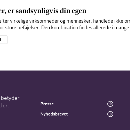
r, er sandsynligvis din egen
 efter virkelige virksomheder og mennesker, handlede ikke 
or store beføjelser. Den kombination findes allerede i man
I
r betyder
Presse
der.
Nyhedsbrevet