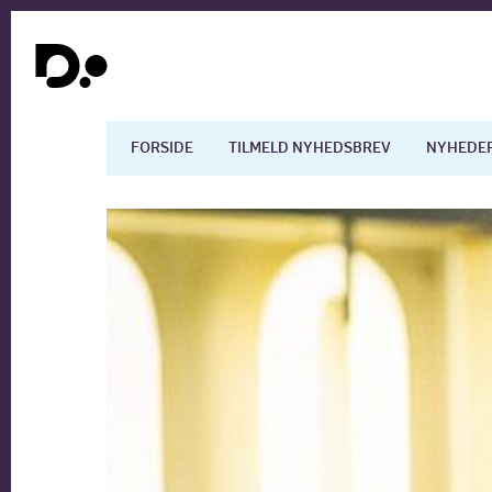
FORSIDE
TILMELD NYHEDSBREV
NYHEDE
Dansk økonomi
Digita
Arbejdsmarkedet
Uddan