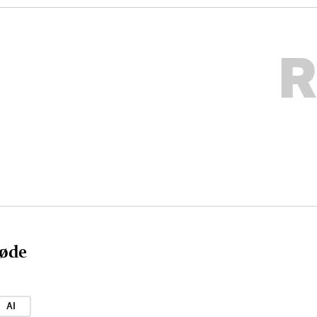
R
øde
AI