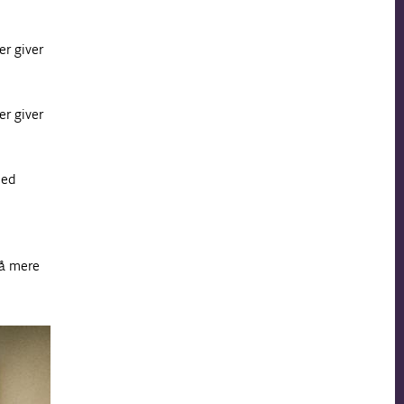
er giver
er giver
med
få mere