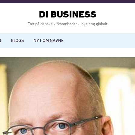
DI BUSINESS
Tæt på danske virksomheder - lokalt og globalt
R
BLOGS
NYT OM NAVNE
lisering
International økonomi
nelse
Europapolitik