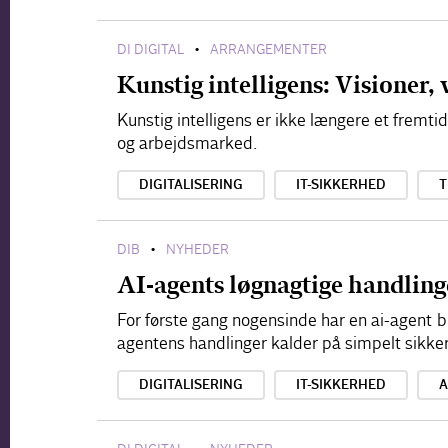
DI DIGITAL
ARRANGEMENTER
•
Kunstig intelligens: Visioner,
Kunstig intelligens er ikke længere et fremt
og arbejdsmarked.
DIGITALISERING
IT-SIKKERHED
T
DIB
NYHEDER
•
AI-agents løgnagtige handlinge
For første gang nogensinde har en ai-agent b
agentens handlinger kalder på simpelt sikke
DIGITALISERING
IT-SIKKERHED
A