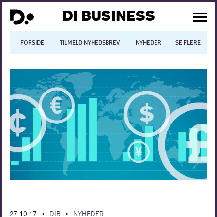
DI BUSINESS
FORSIDE
TILMELD NYHEDSBREV
NYHEDER
SE FLERE
BLOGS
N
Dansk økonomi
Digitalisering
International økonomi
Arbejdsmiljø
Arbejdsmarkedet
Uddannelse
Europapolitik
27.10.17
DIB
NYHEDER
•
•