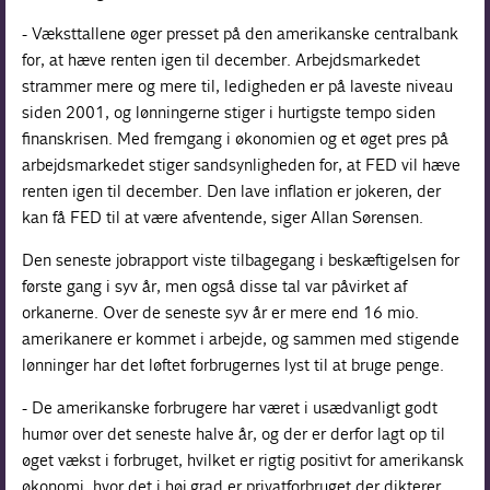
- Væksttallene øger presset på den amerikanske centralbank
for, at hæve renten igen til december. Arbejdsmarkedet
strammer mere og mere til, ledigheden er på laveste niveau
siden 2001, og lønningerne stiger i hurtigste tempo siden
finanskrisen. Med fremgang i økonomien og et øget pres på
arbejdsmarkedet stiger sandsynligheden for, at FED vil hæve
renten igen til december. Den lave inflation er jokeren, der
kan få FED til at være afventende, siger Allan Sørensen.
Den seneste jobrapport viste tilbagegang i beskæftigelsen for
første gang i syv år, men også disse tal var påvirket af
orkanerne. Over de seneste syv år er mere end 16 mio.
amerikanere er kommet i arbejde, og sammen med stigende
lønninger har det løftet forbrugernes lyst til at bruge penge.
- De amerikanske forbrugere har været i usædvanligt godt
humør over det seneste halve år, og der er derfor lagt op til
øget vækst i forbruget, hvilket er rigtig positivt for amerikansk
økonomi, hvor det i høj grad er privatforbruget der dikterer