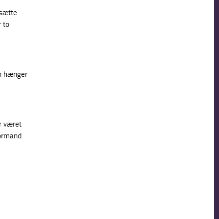
 sætte
 to
en hænger
r været
formand