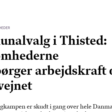
HEDER
alvalg i Thisted:
omhederne
pørger arbejdskraft 
vejnet
ampen er skudt i gang over hele Danma