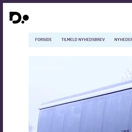
FORSIDE
TILMELD NYHEDSBREV
NYHEDE
Dansk økonomi
Digita
Arbejdsmarkedet
Uddan