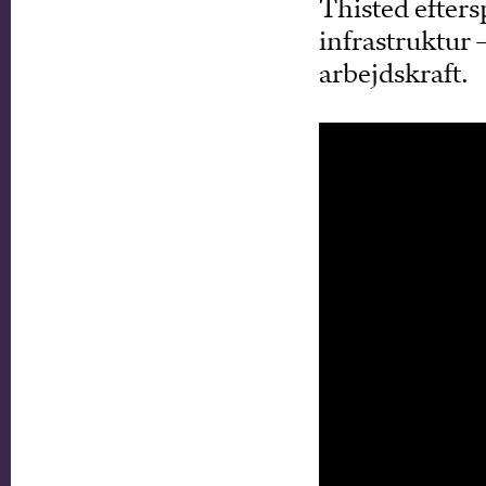
Thisted efter
infrastruktur –
arbejdskraft.