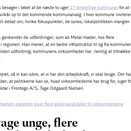
besøger i løbet af de næste to uger
21 forskellige kommuner
for at
s vilkår op til det kommende kommunalvalg. I hver kommune inviterer
il debat om, hvilke fokuspunkter, de synes, lokalpolitikken mangler.
genkender de udfordringer, som ab Metal møder, hos flere
regionen. Han mener, at en bedre infrastruktur til og fra kommun
den udfordring, kommunens virksomheder har: nemlig at tiltrække
.
jnet, så vi kan sikre, at vi har den arbejdskraft, vi skal bruge. Der ha
ber, at politikerne kan se, hvad virksomhederne har brug for, siger 
ektør i Frontego A/S, Tage Odgaard Nielsen.
ellem jobcentre giver flere gode kandidater til virksomhederne
age unge, flere