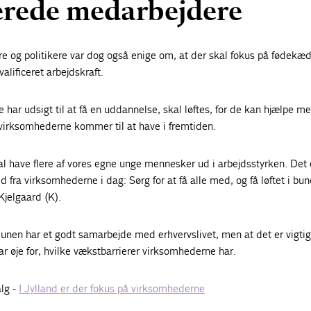
cerede medarbejdere
 og politikere var dog også enige om, at der skal fokus på fødekæd
lificeret arbejdskraft.
 har udsigt til at få en uddannelse, skal løftes, for de kan hjælpe me
 virksomhederne kommer til at have i fremtiden.
skal have flere af vores egne unge mennesker ud i arbejdsstyrken. Det e
 fra virksomhederne i dag: Sørg for at få alle med, og få løftet i bu
Kjelgaard (K).
nen har et godt samarbejde med erhvervslivet, men at det er vigtigt
ar øje for, hvilke vækstbarrierer virksomhederne har.
lg -
I Jylland er der fokus på virksomhederne