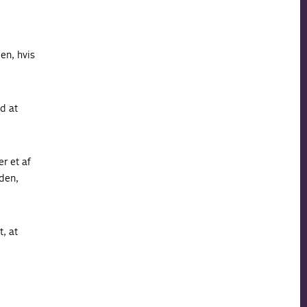
en, hvis
d at
r et af
nden,
, at