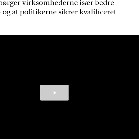
spørger virksomhederne især bedre
 og at politikerne sikrer kvalificeret