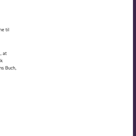
e til
, at
sk
ans Buch,