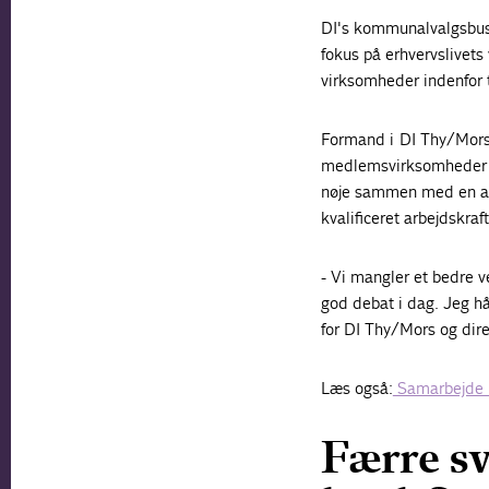
DI's kommunalvalgsbus 
fokus på erhvervslivet
virksomheder indenfor t
Formand i DI Thy/Mors 
medlemsvirksomheder i 
nøje sammen med en an
kvalificeret arbejdskraft
- Vi mangler et bedre ve
god debat i dag. Jeg hå
for DI Thy/Mors og dir
Læs også:
Samarbejde m
Færre sv