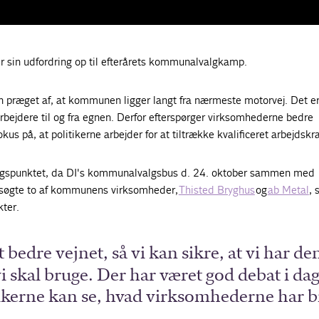
 sin udfordring op til efterårets kommunalvalgkamp.
n præget af, at kommunen ligger langt fra nærmeste motorvej. Det e
rbejdere til og fra egnen. Derfor efterspørger virksomhederne bedre
okus på, at politikerne arbejder for at tiltrække kvalificeret arbejdskra
ngspunktet, da DI's kommunalvalgsbus d. 24. oktober sammen med
søgte to af kommunens virksomheder,
Thisted Bryghus
og
ab Metal
,
ter.
 bedre vejnet, så vi kan sikre, at vi har de
i skal bruge. Der har været god debat i dag
tikerne kan se, hvad virksomhederne har 