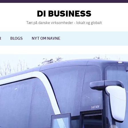
DI BUSINESS
Tæt på danske virksomheder - lokalt og globalt
R
BLOGS
NYT OM NAVNE
lisering
International økonomi
nelse
Europapolitik