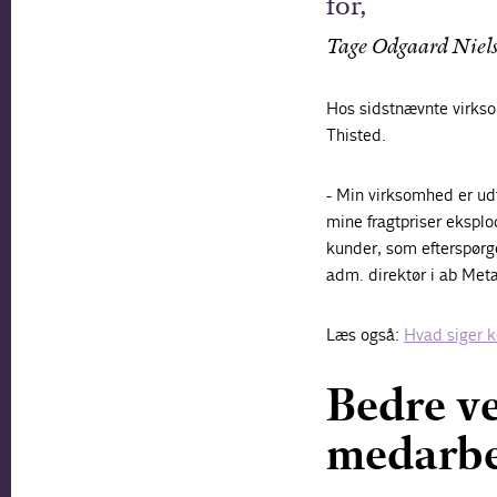
for,
Tage Odgaard Niels
Hos sidstnævnte virkso
Thisted.
- Min virksomhed er udf
mine fragtpriser eksplo
kunder, som efterspørger
adm. direktør i ab Meta
Læs også:
Hvad siger 
Bedre ve
medarbe