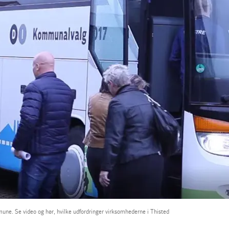
mune. Se video og hør, hvilke udfordringer virksomhederne i Thisted