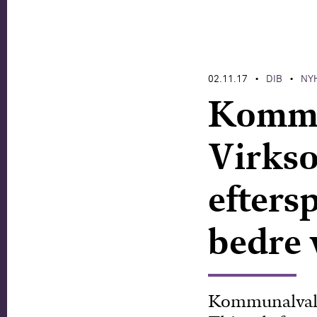
02.11.17
DIB
NY
•
•
Kommun
Virks
efters
bedre 
Kommunalvalgk