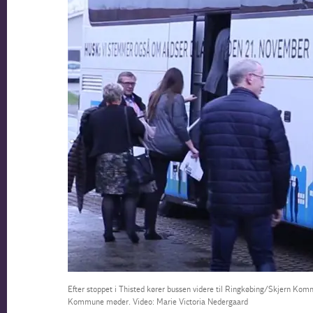
Efter stoppet i Thisted kører bussen videre til Ringkøbing/Skjern Kom
Kommune møder. Video: Marie Victoria Nedergaard