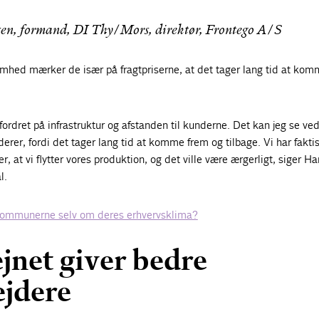
en, formand, DI Thy/Mors, direktør, Frontego A/S
mhed mærker de især på fragtpriserne, at det tager lang tid at komm
ordret på infrastruktur og afstanden til kunderne. Det kan jeg se ved
derer, fordi det tager lang tid at komme frem og tilbage. Vi har fakti
, at vi flytter vores produktion, og det ville være ærgerligt, siger H
l.
kommunerne selv om deres erhvervsklima?
jnet giver bedre
jdere