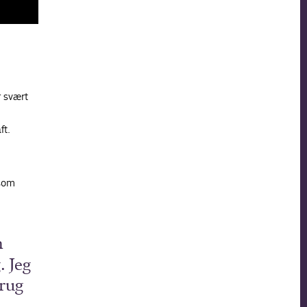
r svært
ft.
 som
n
. Jeg
brug