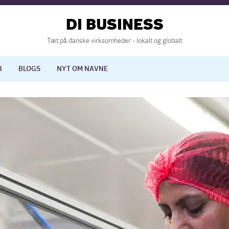
DI BUSINESS
Tæt på danske virksomheder - lokalt og globalt
R
BLOGS
NYT OM NAVNE
lisering
International økonomi
nelse
Europapolitik