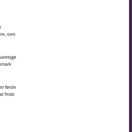
n
ons, som
 varetage
anmark
en første
at finde