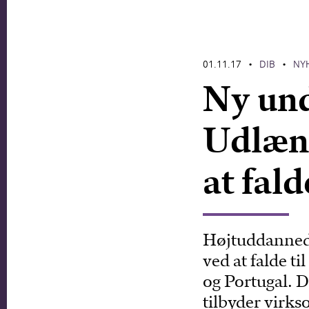
01.11.17
DIB
NY
•
•
Ny und
Udlænd
at fal
Højtuddanned
ved at falde t
og Portugal. D
tilbyder virk