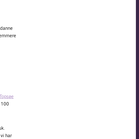
 nemmere
Topsøe
t 100
sk.
vi har