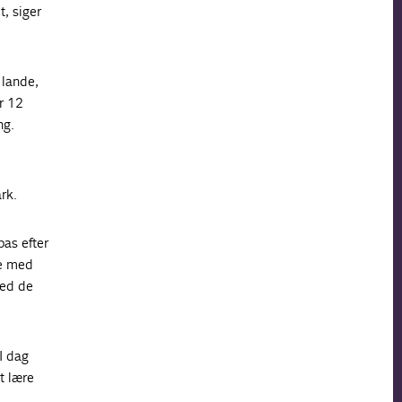
, siger
 lande,
r 12
ng.
ark.
pas efter
re med
med de
I dag
t lære