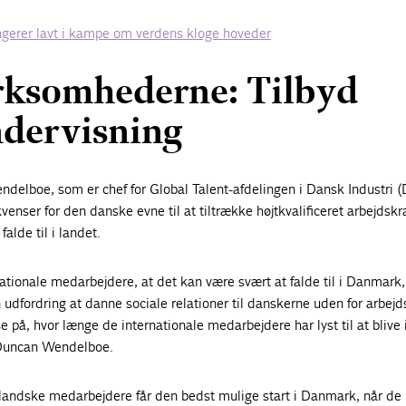
gerer lavt i kampe om verdens kloge hoveder
irksomhederne: Tilbyd
dervisning
delboe, som er chef for Global Talent-afdelingen i Dansk Industri (
enser for den danske evne til at tiltrække højtkvalificeret arbejdskra
falde til i landet.
rnationale medarbejdere, at det kan være svært at falde til i Danmark,
 udfordring at danne sociale relationer til danskerne uden for arbejd
e på, hvor længe de internationale medarbejdere har lyst til at blive 
Duncan Wendelboe.
enlandske medarbejdere får den bedst mulige start i Danmark, når d