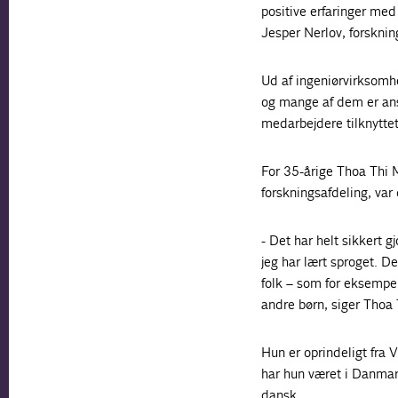
positive erfaringer me
Jesper Nerlov, forsknin
Ud af ingeniørvirksom
og mange af dem er ans
medarbejdere tilknytte
For 35-årige Thoa Thi 
forskningsafdeling, var 
- Det har helt sikkert g
jeg har lært sproget. D
folk – som for eksempel
andre børn, siger Thoa
Hun er oprindeligt fra 
har hun været i Danmark
dansk.