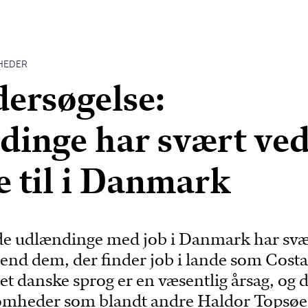
HEDER
ersøgelse:
inge har svært ve
de til i Danmark
e udlændinge med job i Danmark har svæ
il end dem, der finder job i lande som Cost
et danske sprog er en væsentlig årsag, og 
somheder som blandt andre Haldor Topsøe