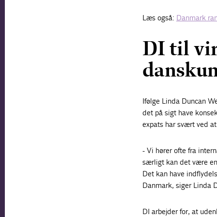
Læs også:
Danmark ran
DI til v
danskun
Ifølge Linda Duncan Wen
det på sigt have konsekv
expats har svært ved at 
- Vi hører ofte fra inte
særligt kan det være en
Det kan have indflydels
Danmark, siger Linda 
DI arbejder for, at ud