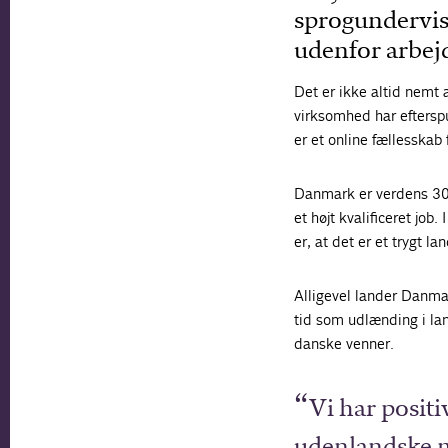
sprogundervis
udenfor arbej
Det er ikke altid nemt 
virksomhed har efterspu
er et online fællesskab 
Danmark er verdens 30.
et højt kvalificeret jo
er, at det er et trygt lan
Alligevel lander Danmar
tid som udlænding i lan
danske venner.
Vi har positi
udenlandske m