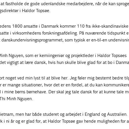
d at fastholde de gode udenlandske medarbejdere, når de kan sproget
gsdirektør i Haldor Topsøe.
hedens 1800 ansatte i Danmark kommer 110 fra ikke-skandinaviske
atte i virksomhedens forskningsafdeling. På nuværende tidspunkt e
t danskundervisningsprogrammet, som typisk er en-til-en undervisni
Minh Nguyen, som er kemiingeniør og projektleder i Haldor Topsøes
det vigtigt at lære dansk, hvis hun skulle blive glad for at bo i Danm
jort noget ved min lyst til at blive her. Jeg føler mig bestemt bedre til
er er mange situationer, hvor det er en fordel, at du kan kommunike
 i mine børns børnehave. Der skal jeg tale dansk for at kunne tale 
 Thi Minh Nguyen.
Vietnam, men har både studeret og arbejdet i England og Australien. 
 i ni år og er glad for, at Haldor Topsøe gav hende muligheden for a