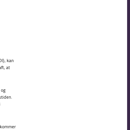
DI), kan
ft, at
 og
stiden.
i
e kommer