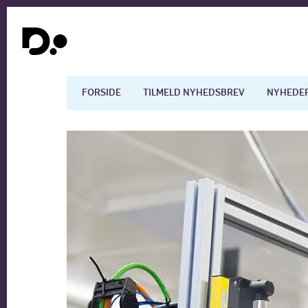
FORSIDE
TILMELD NYHEDSBREV
NYHEDE
Dansk økonomi
Digita
Arbejdsmarkedet
Uddan