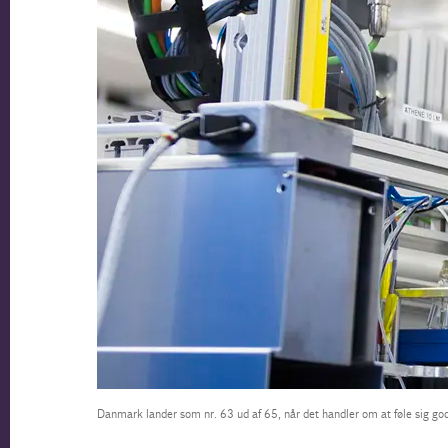
Danmark lander som nr. 63 ud af 65, når det handler om at føle sig godt