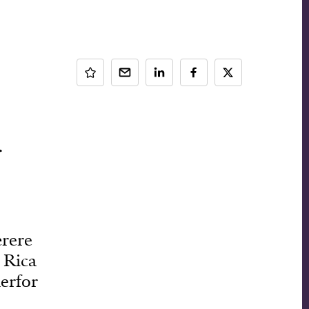
d
rere
a Rica
derfor