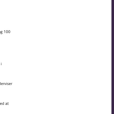
ing 100
 i
derviser
med at