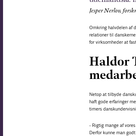
Jesper Nerlov, fors
Omkring halvdelen af de adspurgte expats i Danmark synes, at sproget er en barriere for at danne
relationer til dansker
for virksomheder at fa
Haldor T
medarbe
Netop at tilbyde dansk
haft gode erfaringer me
timers danskundervisnin
- Rigtig mange af vore
Derfor kunne man godt 