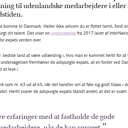
ning til udenlandske medarbejdere i eller
dstiden.
at komme til Danmark. Heller ikke selvom du er flyttet hertil, fordi e
rgt dit talent. Det viser en
undersøgelse
fra 2017 lavet af InterNati
for expats verden over.
 bedste land at være udlænding i, hvis man er kommet hertil for at
b. I undersøgelsen fremhæver de adspurgte expats, at en fordel ved D
d at leve i.
k som nr. 63 ud af 65, når det handler om at føle sig godt tilpas i d
det. Hertil svarer de adspurgte expats blandt andet, at det er svært 
ve erfaringer med at fastholde de gode
edarbejdere, når de kan sproget.