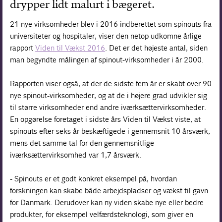
drypper lidt malurt i bægeret.
21 nye virksomheder blev i 2016 indberettet som spinouts fra
universiteter og hospitaler, viser den netop udkomne årlige
rapport
Viden til Vækst 2016
. Det er det højeste antal, siden
man begyndte målingen af spinout-virksomheder i år 2000.
Rapporten viser også, at der de sidste fem år er skabt over 90
nye spinout-virksomheder, og at de i højere grad udvikler sig
til større virksomheder end andre iværksættervirksomheder.
En opgørelse foretaget i sidste års Viden til Vækst viste, at
spinouts efter seks år beskæftigede i gennemsnit 10 årsværk,
mens det samme tal for den gennemsnitlige
iværksættervirksomhed var 1,7 årsværk.
- Spinouts er et godt konkret eksempel på, hvordan
forskningen kan skabe både arbejdspladser og vækst til gavn
for Danmark. Derudover kan ny viden skabe nye eller bedre
produkter, for eksempel velfærdsteknologi, som giver en