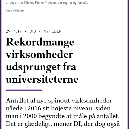
er det stifter Mickey Pierre Madsen, der tegner og fortæller.
Forskning
Kim Vadskær
29.11.17
DIB
NYHEDER
•
•
Rekordmange
virksomheder
udsprunget fra
universiteterne
Antallet af nye spinout-virksomheder
nåede i 2016 sit højeste niveau, siden
man i 2000 begyndte at måle på antallet.
Det er glædeligt, mener DI, der dog også