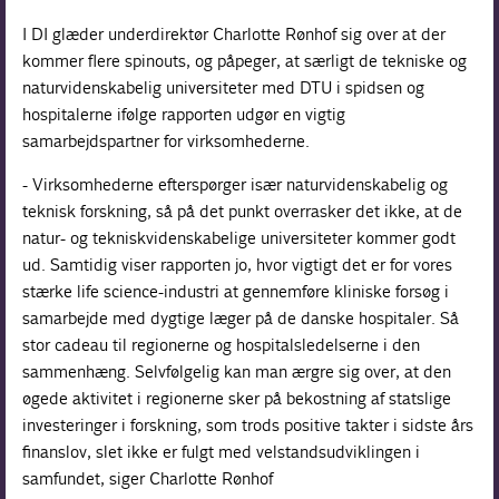
I DI glæder underdirektør Charlotte Rønhof sig over at der
kommer flere spinouts, og påpeger, at særligt de tekniske og
naturvidenskabelig universiteter med DTU i spidsen og
hospitalerne ifølge rapporten udgør en vigtig
samarbejdspartner for virksomhederne.
- Virksomhederne efterspørger især naturvidenskabelig og
teknisk forskning, så på det punkt overrasker det ikke, at de
natur- og tekniskvidenskabelige universiteter kommer godt
ud. Samtidig viser rapporten jo, hvor vigtigt det er for vores
stærke life science-industri at gennemføre kliniske forsøg i
samarbejde med dygtige læger på de danske hospitaler. Så
stor cadeau til regionerne og hospitalsledelserne i den
sammenhæng. Selvfølgelig kan man ærgre sig over, at den
øgede aktivitet i regionerne sker på bekostning af statslige
investeringer i forskning, som trods positive takter i sidste års
finanslov, slet ikke er fulgt med velstandsudviklingen i
samfundet, siger Charlotte Rønhof