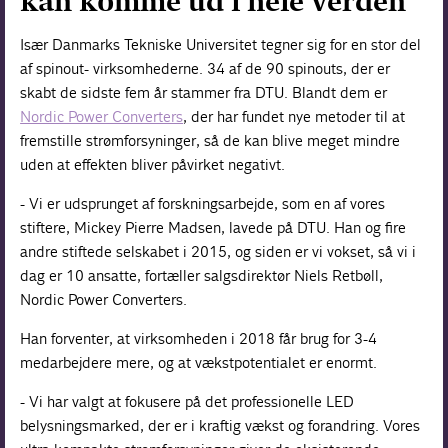
kan komme ud i hele verden
Især Danmarks Tekniske Universitet tegner sig for en stor del
af spinout- virksomhederne. 34 af de 90 spinouts, der er
skabt de sidste fem år stammer fra DTU. Blandt dem er
Nordic Power Converters
, der har fundet nye metoder til at
fremstille strømforsyninger, så de kan blive meget mindre
uden at effekten bliver påvirket negativt.
- Vi er udsprunget af forskningsarbejde, som en af vores
stiftere, Mickey Pierre Madsen, lavede på DTU. Han og fire
andre stiftede selskabet i 2015, og siden er vi vokset, så vi i
dag er 10 ansatte, fortæller salgsdirektør Niels Retbøll,
Nordic Power Converters.
Han forventer, at virksomheden i 2018 får brug for 3-4
medarbejdere mere, og at vækstpotentialet er enormt.
- Vi har valgt at fokusere på det professionelle LED
belysningsmarked, der er i kraftig vækst og forandring. Vores