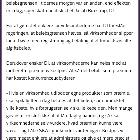
beløbsgrænsen i tidernes morgen var en anden, end effekten
er i dag, siger skattepolitisk chef Jacob Bræstrup, DI.
For at gøre det enklere for virksomhederne har DI foreslået
regeringen, at beløbsgrænsen hæves, så virksomheder slipper
for at bøvle med registrering og betaling af et forholdsvis lille
afgiftsbeløb.
Derudover ønsker DI, at virksomhederne kan nøjes med at
indberette præmiens kostpris. Altså det beløb, som præmien
har kostet konkurrenceudbyderen.
- Hvis en virksomhed udlodder egne produkter som præmie,
skal spilafgiften i dag betales af det beløb, som produktet
ville koste, hvis forbrugeren selv skulle købe den. Men mange
gevinster er slet ikke til at få i daglig handel, og så skal
virksomhederne selv vurdere, hvad præmien kunne være
værd – og håbe SKAT godkender vurderingen. Kostpris vil
være meget enklere at administrere og give et mere præcist