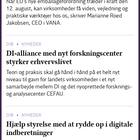
Når EU’s nye emballageforordning træder i kraft den
12. august, kan virksomheder få viden, vejledning og
praktiske værktøjer hos os, skriver Marianne Roed
Jakobsen, CEO i VANA.
DIB
NYHEDER
•
DI-alliance med nyt forskningscenter
styrker erhvervslivet
Teori og praksis skal gå hånd i hånd på et helt nyt
niveau til gavn for landets virksomheder i et nyt
samarbejde mellem DI og det nyoprettede forsknings-
og analysecenter CEFAU.
DIB
NYHEDER
•
Hjælp styrelse med at rydde op i digitale
indberetninger