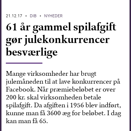
Forskning
21.12.17
DIB
NYHEDER
•
•
61 år gammel spilafgift
gør julekonkurrencer
besværlige
Mange virksomheder har brugt
julemåneden til at lave konkurrencer på
Facebook. Når præmiebeløbet er over
200 kr. skal virksomheden betale
spilafgift. Da afgiften i 1956 blev indført,
kunne man få 3600 æg for beløbet. I dag
kan man få 65.