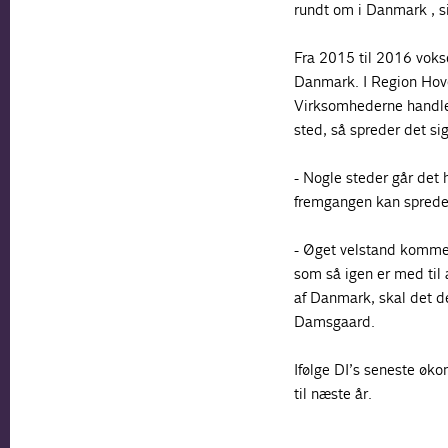
rundt om i Danmark , s
Fra 2015 til 2016 voks
Danmark. I Region Hove
Virksomhederne handler
sted, så spreder det si
- Nogle steder går det h
fremgangen kan sprede 
- Øget velstand kommer
som så igen er med til a
af Danmark, skal det d
Damsgaard.
Ifølge DI’s seneste øk
til næste år.