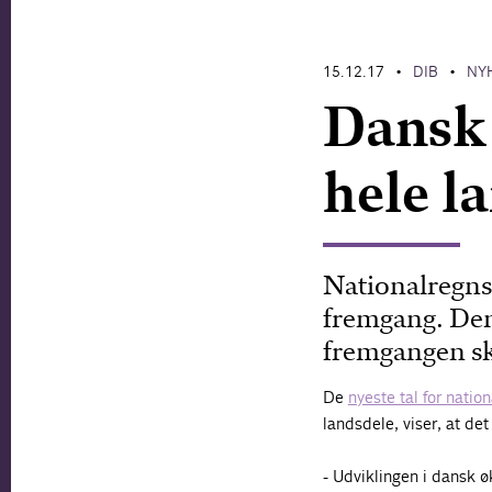
15.12.17
DIB
NY
•
•
Dansk 
hele l
Nationalregns
fremgang. Den 
fremgangen ske
De
nyeste tal for natio
landsdele, viser, at de
- Udviklingen i dansk 