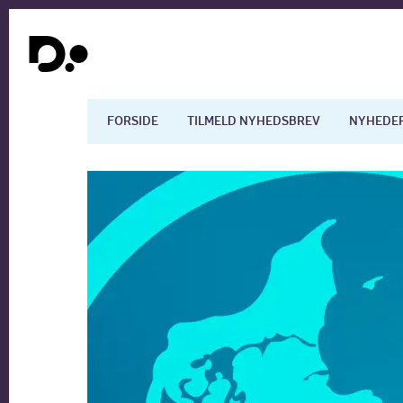
FORSIDE
TILMELD NYHEDSBREV
NYHEDE
Dansk økonomi
Digita
Arbejdsmarkedet
Uddan