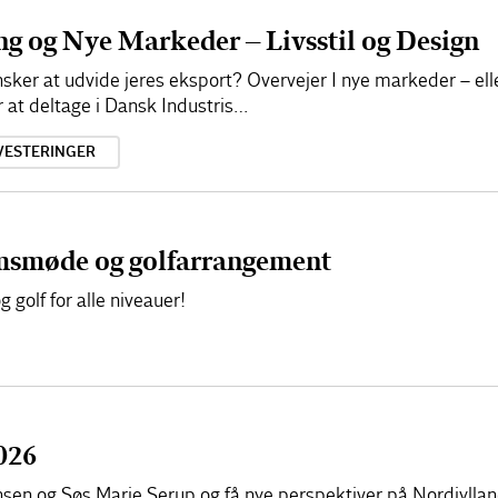
g og Nye Markeder – Livsstil og Design
ønsker at udvide jeres eksport? Overvejer I nye markeder – ell
er at deltage i Dansk Industris…
VESTERINGER
smøde og golfarrangement
olf for alle niveauer!
026
en og Søs Marie Serup og få nye perspektiver på Nordjylla