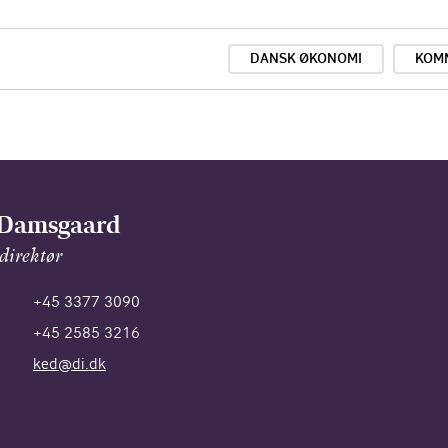
DANSK ØKONOMI
KOM
 Damsgaard
 direktør
+45 3377 3090
+45 2585 3216
ked@di.dk