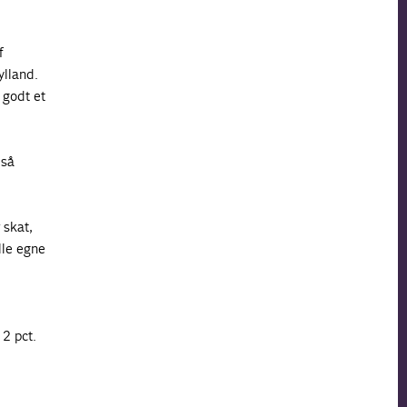
f
lland.
 godt et
 så
 skat,
lle egne
2 pct.