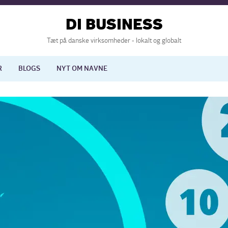
DI BUSINESS
Tæt på danske virksomheder - lokalt og globalt
R
BLOGS
NYT OM NAVNE
lisering
International økonomi
nelse
Europapolitik