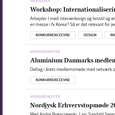
WEBINARER
Workshop: Internationaliserin
Arbejder I med interiørdesign og livsstil og 
en messe i fx Korea? Så er det relevant for j
KONKURRENCEEVNE
DESIGN
IN
ARRANGEMENTER
Aluminium Danmarks medlem
Deltag i årets medlemsmøde med netværk og g
KONKURRENCEEVNE
ARRANGEMENTER
Nordjysk Erhvervstopmøde 2
Mød André Rogaczewski, Lars Sandahl Sørens