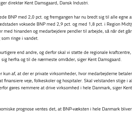
iger direktør Kent Damsgaard, Dansk Industri.
ede BNP med 2,0 pct. og fremgangen har nu bredt sig til alle egne a
dstaden voksede BNP med 2,9 pct. og med 1,8 pct. i Region Midtjy
 med hinanden og medarbejdere pendler til arbejde, så når det går
g som ringe i vandet.
urtigere end andre, og derfor skal vi støtte de regionale kraftcentre,
sig herfra og til de nærmeste områder, siger Kent Damsgaard.
 kun af, at der er private virksomheder, hvor medarbejderne betaler
t finansiere veje, folkeskoler og hospitaler. Skal velstanden stige i a
erfor gøres nemmere at drive virksomhed i hele Danmark, siger Kent
onomiske prognose ventes det, at BNP-væksten i hele Danmark bliver 