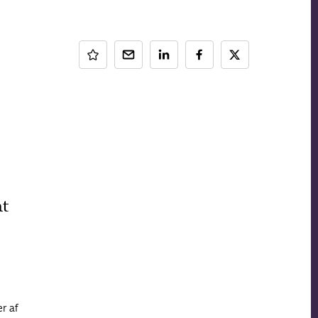
at
r af