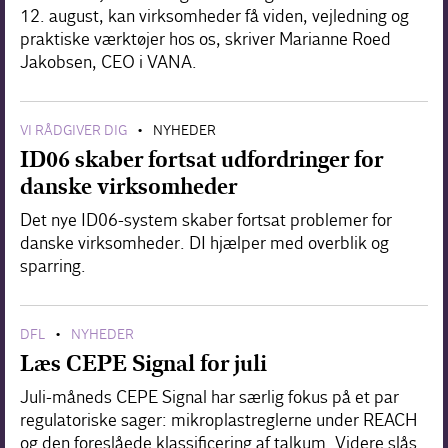
12. august, kan virksomheder få viden, vejledning og
praktiske værktøjer hos os, skriver Marianne Roed
Jakobsen, CEO i VANA.
VI RÅDGIVER DIG
NYHEDER
•
ID06 skaber fortsat udfordringer for
danske virksomheder
Det nye ID06-system skaber fortsat problemer for
danske virksomheder. DI hjælper med overblik og
sparring.
DFL
NYHEDER
•
Læs CEPE Signal for juli
Juli-måneds CEPE Signal har særlig fokus på et par
regulatoriske sager: mikroplastreglerne under REACH
og den foreslåede klassificering af talkum. Videre slås