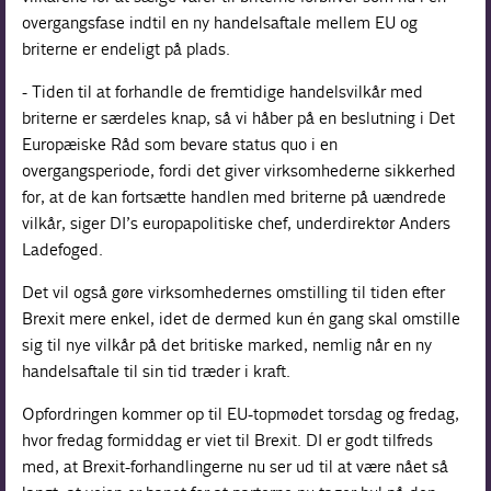
overgangsfase indtil en ny handelsaftale mellem EU og
briterne er endeligt på plads.
- Tiden til at forhandle de fremtidige handelsvilkår med
briterne er særdeles knap, så vi håber på en beslutning i Det
Europæiske Råd som bevare status quo i en
overgangsperiode, fordi det giver virksomhederne sikkerhed
for, at de kan fortsætte handlen med briterne på uændrede
vilkår, siger DI’s europapolitiske chef, underdirektør Anders
Ladefoged.
Det vil også gøre virksomhedernes omstilling til tiden efter
Brexit mere enkel, idet de dermed kun én gang skal omstille
sig til nye vilkår på det britiske marked, nemlig når en ny
handelsaftale til sin tid træder i kraft.
Opfordringen kommer op til EU-topmødet torsdag og fredag,
hvor fredag formiddag er viet til Brexit. DI er godt tilfreds
med, at Brexit-forhandlingerne nu ser ud til at være nået så