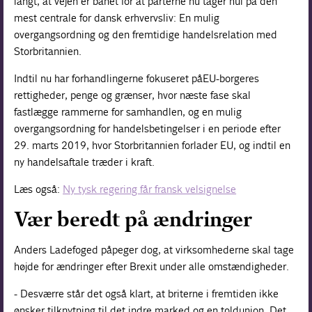
langt, at vejen er banet for at parterne nu tager hul på den
mest centrale for dansk erhvervsliv: En mulig
overgangsordning og den fremtidige handelsrelation med
Storbritannien.
Indtil nu har forhandlingerne fokuseret påEU-borgeres
rettigheder, penge og grænser, hvor næste fase skal
fastlægge rammerne for samhandlen, og en mulig
overgangsordning for handelsbetingelser i en periode efter
29. marts 2019, hvor Storbritannien forlader EU, og indtil en
ny handelsaftale træder i kraft.
Læs også:
Ny tysk regering får fransk velsignelse
Vær beredt på ændringer
Anders Ladefoged påpeger dog, at virksomhederne skal tage
højde for ændringer efter Brexit under alle omstændigheder.
- Desværre står det også klart, at briterne i fremtiden ikke
ønsker tilknytning til det indre marked og en toldunion. Det