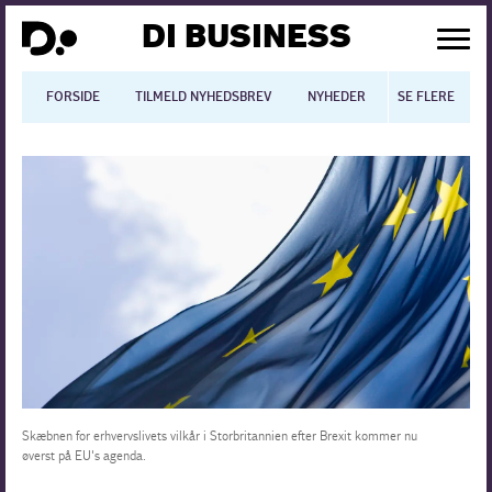
DI BUSINESS
FORSIDE
TILMELD NYHEDSBREV
NYHEDER
SE FLERE
BLOGS
N
Dansk økonomi
Digitalisering
International økonomi
Arbejdsmiljø
Arbejdsmarkedet
Uddannelse
Skæbnen for erhvervslivets vilkår i Storbritannien efter Brexit kommer nu
øverst på EU's agenda.
Europapolitik