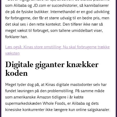
som Alibaba og JD.com er succeshistorier, så kannibaliserer
de på de fysiske butikker. Internethandel er en god udvikling
for forbrugerne, der får et større udvalg til en bedre pris, men
det skal ses i den rette kontekst. Den tilfører ikke nær så
meget vækst til forbruget, som tallene umiddelbart viser,
forklarer han.
Læs også: Kinas store omstilling: Nu skal forbrugerne trække
væksten
Digitale giganter knækker
koden
Meget tyder dog på, at Kinas digitale mastodonter selv har
fundet løsningen på den problemstilling. På samme måde
som amerikanske Amazon tidligere i år købte
supermarkedskæden Whole Foods, er Alibaba og dets
kinesiske konkurrenter ikke længere kun online salgskanaler.