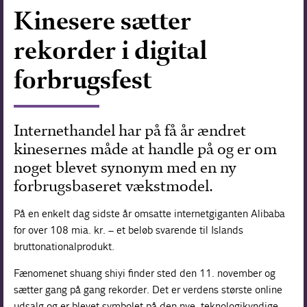
Kinesere sætter
Forskning
rekorder i digital
forbrugsfest
Internethandel har på få år ændret
kinesernes måde at handle på og er om
noget blevet synonym med en ny
forbrugsbaseret vækstmodel.
På en enkelt dag sidste år omsatte internetgiganten Alibaba
for over 108 mia. kr. – et beløb svarende til Islands
bruttonationalprodukt.
Fænomenet shuang shiyi finder sted den 11. november og
sætter gang på gang rekorder. Det er verdens største online
udsalg og er blevet symbolet på den nye, teknologikyndige