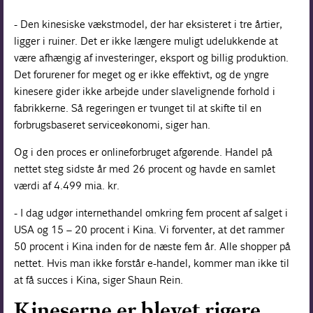
- Den kinesiske vækstmodel, der har eksisteret i tre årtier,
ligger i ruiner. Det er ikke længere muligt udelukkende at
være afhængig af investeringer, eksport og billig produktion.
Det forurener for meget og er ikke effektivt, og de yngre
kinesere gider ikke arbejde under slavelignende forhold i
fabrikkerne. Så regeringen er tvunget til at skifte til en
forbrugsbaseret serviceøkonomi, siger han.
Og i den proces er onlineforbruget afgørende. Handel på
nettet steg sidste år med 26 procent og havde en samlet
værdi af 4.499 mia. kr.
- I dag udgør internethandel omkring fem procent af salget i
USA og 15 – 20 procent i Kina. Vi forventer, at det rammer
50 procent i Kina inden for de næste fem år. Alle shopper på
nettet. Hvis man ikke forstår e-handel, kommer man ikke til
at få succes i Kina, siger Shaun Rein.
Kineserne er blevet rigere