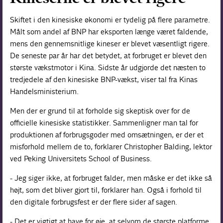
Skiftet i den kinesiske økonomi er tydelig på flere parametre.
Målt som andel af BNP har eksporten længe været faldende,
mens den gennemsnitlige kineser er blevet væsentligt rigere.
De seneste par år har det betydet, at forbruget er blevet den
største vækstmotor i Kina. Sidste år udgjorde det næsten to
tredjedele af den kinesiske BNP-vækst, viser tal fra Kinas
Handelsministerium.
Men der er grund til at forholde sig skeptisk over for de
officielle kinesiske statistikker. Sammenligner man tal for
produktionen af forbrugsgoder med omsætningen, er der et
misforhold mellem de to, forklarer Christopher Balding, lektor
ved Peking Universitets School of Business.
- Jeg siger ikke, at forbruget falder, men måske er det ikke så
højt, som det bliver gjort til, forklarer han. Også i forhold til
den digitale forbrugsfest er der flere sider af sagen.
- Det er vigtigt at have for øje, at selvom de største platforme