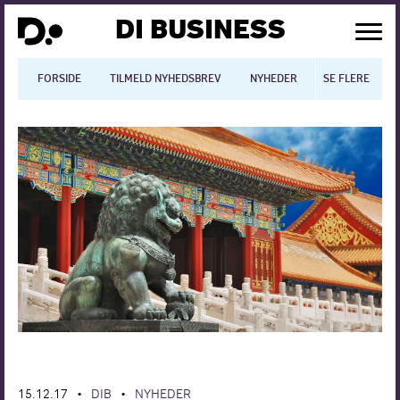
DI BUSINESS
FORSIDE
TILMELD NYHEDSBREV
NYHEDER
SE FLERE
BLOGS
N
Dansk økonomi
Digitalisering
International økonomi
Arbejdsmiljø
Arbejdsmarkedet
Uddannelse
Europapolitik
15.12.17
DIB
NYHEDER
•
•