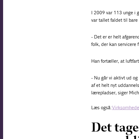
I 2009 var 113 unge i 
var tallet faldet til bar
- Det er er helt afgøren
folk, der kan servicere
Han fortæller, at luftfa
- Nu går vi aktivt ud o
af et helt nyt uddannels
lærepladser, siger Mic
Læs også:
Virksomheder 
Det tage