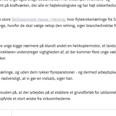
t på kraftværker, der alle er højteknologiske og har højt sikkerheds
n store
Skillsdenmark messe i Herning
, hvor flyteknikerlærlinge fra 
ge, hvorfor de skal vælge netop den retning, siger branchedirektør 
de unge kigge nærmere på blandt andet en helikoptermotor, et lands
irektøren understreger vigtigheden af, at der kommer flere unge væl
ker.
ærlinge, og uden dem rykker flyreparationer - og dermed arbejdsplad
 nødvendigt, at vi gør en indsats, siger han.
uden på, at der arbejdes på at etablere et grundforløb for uddannel
 opfylde et stort ønske fra virksomhederne.