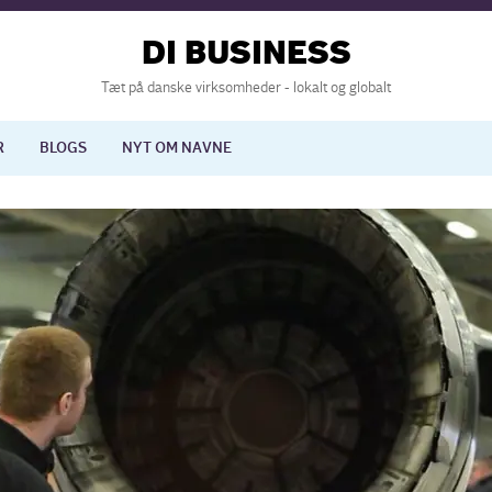
DI BUSINESS
Tæt på danske virksomheder - lokalt og globalt
R
BLOGS
NYT OM NAVNE
lisering
International økonomi
nelse
Europapolitik