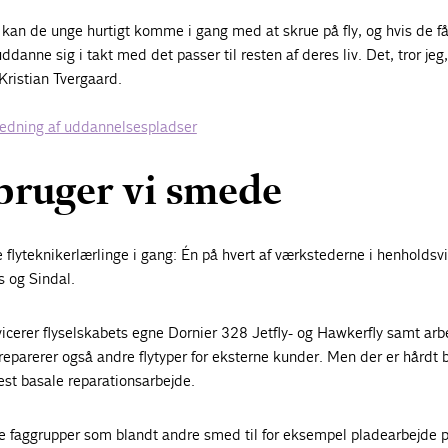
kan de unge hurtigt komme i gang med at skrue på fly, og hvis de f
ddanne sig i takt med det passer til resten af deres liv. Det, tror jeg,
Kristian Tvergaard.
predning af uddannelsespladser
bruger vi smede
e flyteknikerlærlinge i gang: Én på hvert af værkstederne i henholdsv
s og Sindal.
icerer flyselskabets egne Dornier 328 Jetfly- og Hawkerfly samt arb
parerer også andre flytyper for eksterne kunder. Men der er hårdt b
st basale reparationsarbejde.
re faggrupper som blandt andre smed til for eksempel pladearbejde p