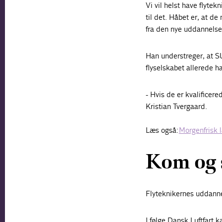
Vi vil helst have flytek
til det. Håbet er, at de
fra den nye uddannelse
Han understreger, at SU
flyselskabet allerede ha
- Hvis de er kvalificere
Kristian Tvergaard.
Læs også:
Morgenfrisk l
Kom og s
Flyteknikernes uddanne
I følge Dansk Luftfart