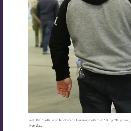
Ved DM i Skills, som fandt sted i Herning mellem d. 18. og 20. januar
flyselskab.