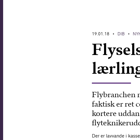
19.01.18
DIB
NY
•
•
Flysel
lærling
Flybranchen m
faktisk er ret
kortere uddanne
flyteknikerud
Der er lavvande i kass