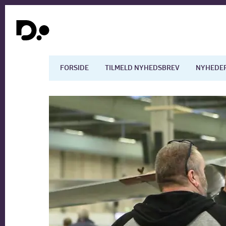
FORSIDE
TILMELD NYHEDSBREV
NYHEDE
Dansk økonomi
Digita
Arbejdsmarkedet
Uddan