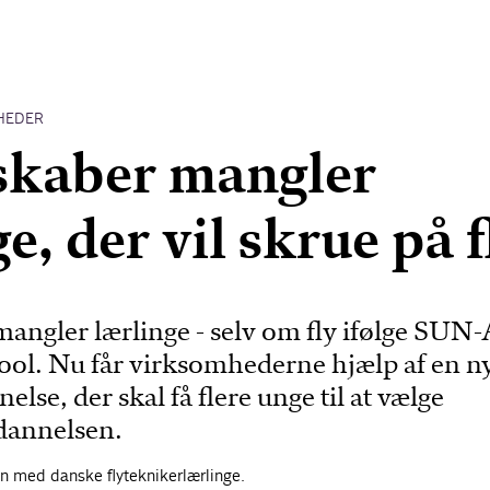
HEDER
skaber mangler
e, der vil skrue på f
angler lærlinge - selv om fly ifølge SUN
 cool. Nu får virksomhederne hjælp af en n
lse, der skal få flere unge til at vælge
dannelsen.
en med danske flyteknikerlærlinge.