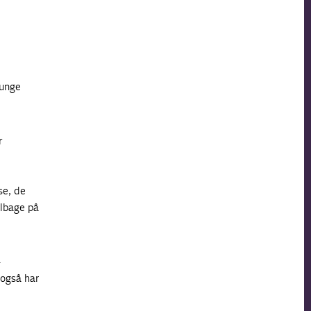
 unge
r
se, de
ilbage på
-
 også har