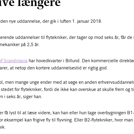
ive længere
en nye uddannelse, der gik i luften 1. januar 2018.
rende uddannelser til flytekniker, der tager op mod seks år, får de
ekaniker på 2,5 år.
f Scandinavia
har hovedkvarter i Billund. Den kommercielle direktø
larer, at netop den kortere uddannelsestid er rigtig god.
g cool, men mange unge ender med at søge en anden erhvervsuddannel
 stedet for flytekniker, fordi de ikke kan overskue at skulle frem og t
 i seks år, siger han.
r få lyst til at læse videre, kan han eller hun tage overbygningen B1
r eksempel kan frigive fly til flyvning. Eller B2-flytekniker, hvor man
nik.