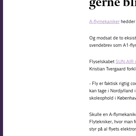
gerne bl
A-flymekaniker
hedder d
Og modsat de to eksiste
svendebrev som A1-flym
Flyselskabet
SUN-AIR o
Kristian Tvergaard fork
- Fly er faktisk rigti
kan tage i Nordjylland i
skoleophold i København
Skulle en A-flymekanike
Flytekniker, hvor man fo
styr på al flyets elektro