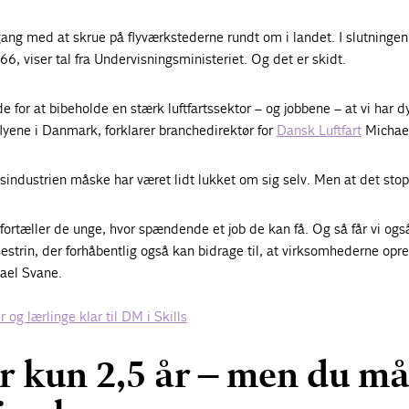
gang med at skrue på flyværkstederne rundt om i landet. I slutninge
e 66, viser tal fra Undervisningsministeriet. Og det er skidt.
de for at bibeholde en stærk luftfartssektor – og jobbene – at vi har d
 flyene i Danmark, forklarer branchedirektør for
Dansk Luftfart
Michael
rtsindustrien måske har været lidt lukket om sig selv. Men at det stop
g fortæller de unge, hvor spændende et job de kan få. Og så får vi ogs
estrin, der forhåbentlig også kan bidrage til, at virksomhederne opret
hael Svane.
og lærlinge klar til DM i Skills
r kun 2,5 år – men du m