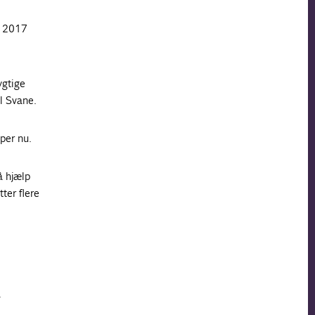
n 2017
ygtige
 Svane.
per nu.
å hjælp
ter flere
å