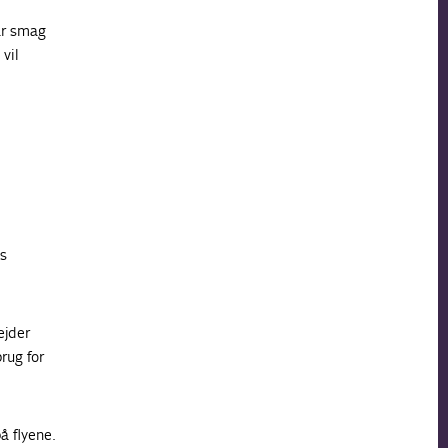
år smag
 vil
is
ejder
rug for
å flyene.