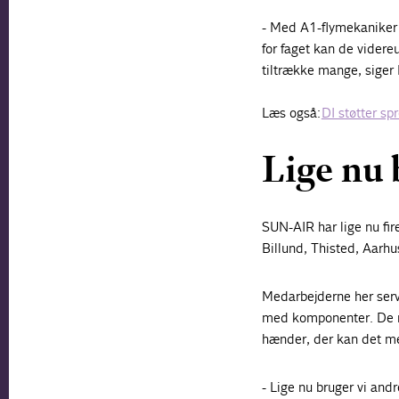
- Med A1-flymekaniker 
for faget kan de videreu
tiltrække mange, siger 
Læs også:
DI støtter s
Lige nu 
SUN-AIR har lige nu fir
Billund, Thisted, Aarhu
Medarbejderne her serv
med komponenter. De re
hænder, der kan det me
- Lige nu bruger vi and