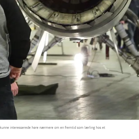
, kunne interesserede høre nærmere om en fremtid som lærling hos et