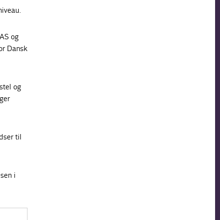
niveau.
SAS og
for Dansk
stel og
ger
ser til
sen i