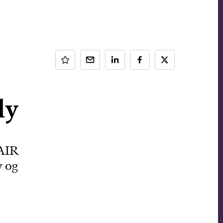
ly
-AIR
y og