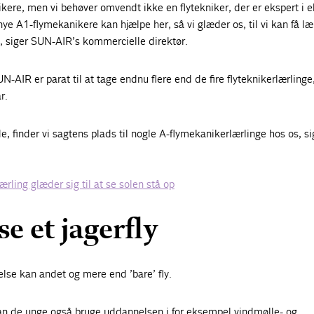
nikere, men vi behøver omvendt ikke en flytekniker, der er ekspert i e
 nye A1-flymekanikere kan hjælpe her, så vi glæder os, til vi kan få læ
, siger SUN-AIR’s kommercielle direktør.
N-AIR er parat til at tage endnu flere end de fire flyteknikerlærlinge
r.
de, finder vi sagtens plads til nogle A-flymekanikerlærlinge hos os, si
ærling glæder sig til at se solen stå op
e et jagerfly
lse kan andet og mere end ’bare’ fly.
 kan de unge også bruge uddannelsen i for eksempel vindmølle- og