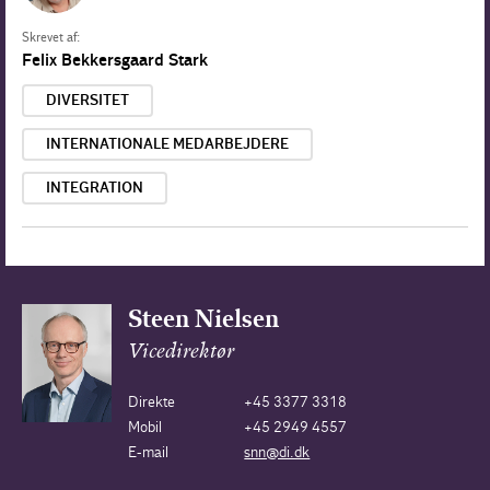
Skrevet af:
Felix Bekkersgaard Stark
DIVERSITET
INTERNATIONALE MEDARBEJDERE
INTEGRATION
Steen Nielsen
Vicedirektør
Direkte
+45 3377 3318
Mobil
+45 2949 4557
E-mail
snn@di.dk