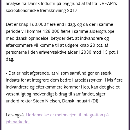
analyse fra Dansk Industri på baggrund af tal fra DREAM's
socioøkonomiske fremskrivning 2017.
Det er knap 160.000 flere end i dag, og da der i samme
periode vil komme 128.000 færre i samme aldersgruppe
med dansk oprindelse, betyder det, at indvandrere og
efterkommere vil komme til at udgøre knap 20 pct. af
personerne i den erhvervsaktive alder i 2030 mod 15 pct. i
dag.
- Det er helt afgørende, at vi som samfund gør en stærk
indsats for at integrere dem bedre i arbejdsstyrken. Hvis flere
indvandrere og efterkommere kommer i job, kan det give et
væsentligt og nødvendigt bidrag til samfundet, siger
underdirektør Steen Nielsen, Dansk Industri (DI).
Læs også:
Uddannelse er motorvejen til integration på
jobmarkedet