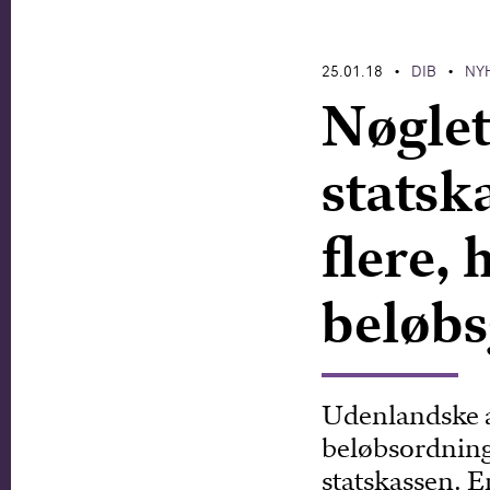
25.01.18
DIB
NY
•
•
Nøglet
statska
flere, 
beløb
Udenlandske a
beløbsordning 
statskassen. 