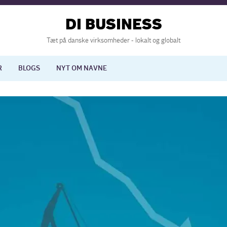
DI BUSINESS
Tæt på danske virksomheder - lokalt og globalt
R
BLOGS
NYT OM NAVNE
lisering
International økonomi
nelse
Europapolitik