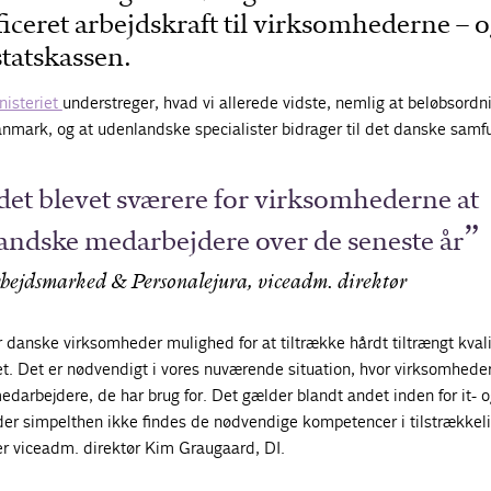
ificeret arbejdskraft til virksomhederne – 
statskassen.
nisteriet
understreger, hvad vi allerede vidste, nemlig at beløbsordn
anmark, og at udenlandske specialister bidrager til det danske samf
det blevet sværere for virksomhederne at
andske medarbejdere over de seneste år
ejdsmarked & Personalejura, viceadm. direktør
 danske virksomheder mulighed for at tiltrække hårdt tiltrængt kvali
et. Det er nødvendigt i vores nuværende situation, hvor virksomhede
edarbejdere, de har brug for. Det gælder blandt andet inden for it- 
der simpelthen ikke findes de nødvendige kompetencer i tilstrækkeli
r viceadm. direktør Kim Graugaard, DI.