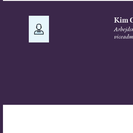
Kim 
Arbejds
viceadm.