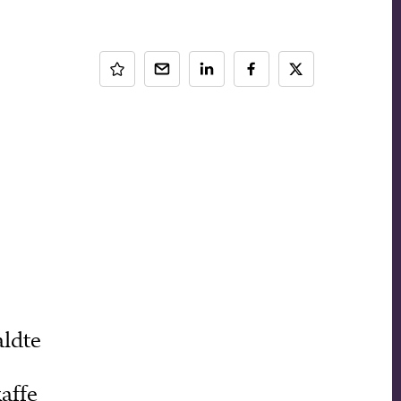
aldte
affe