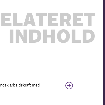
ELATERET
INDHOLD
landsk arbejdskraft med