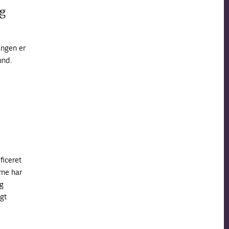
og
ingen er
und.
ficeret
rne har
og
gt