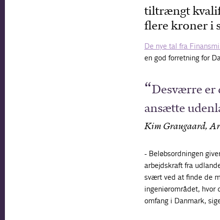
tiltrængt kval
flere kroner i 
De nye tal fra Finansmi
en god forretning for D
Desværre er 
ansætte udenl
Kim Graugaard, Arb
- Beløbsordningen giver
arbejdskraft fra udland
svært ved at finde de m
ingeniørområdet, hvor 
omfang i Danmark, sige