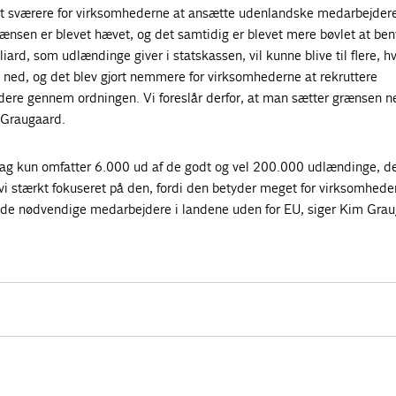
et sværere for virksomhederne at ansætte udenlandske medarbejder
ænsen er blevet hævet, og det samtidig er blevet mere bøvlet at ben
ard, som udlændinge giver i statskassen, vil kunne blive til flere, hv
 ned, og det blev gjort nemmere for virksomhederne at rekruttere
re gennem ordningen. Vi foreslår derfor, at man sætter grænsen ne
 Graugaard.
dag kun omfatter 6.000 ud af de godt og vel 200.000 udlændinge, de
vi stærkt fokuseret på den, fordi den betyder meget for virksomhede
e de nødvendige medarbejdere i landene uden for EU, siger Kim Grau