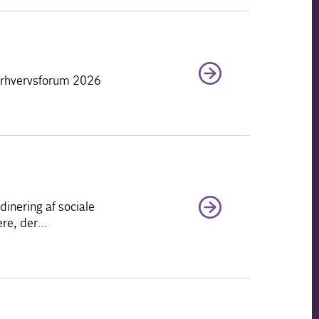
l Erhvervsforum 2026
inering af sociale
dere, der…