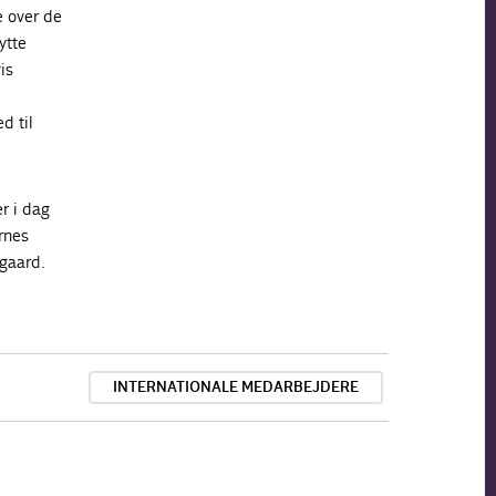
e over de
ytte
is
d til
r i dag
rnes
gaard.
INTERNATIONALE MEDARBEJDERE