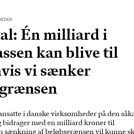
HEDER
al: Én milliard i
ssen kan blive til
hvis vi sænker
sgrænsen
nsatte i danske virksomheder på den såk
bidrager med en milliard kroner til
En sænkning af beløbsgrænsen vil kunne sk