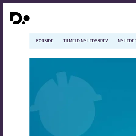
FORSIDE
TILMELD NYHEDSBREV
NYHEDE
Dansk økonomi
Digita
Arbejdsmarkedet
Uddan