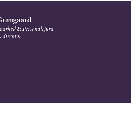
Graugaard
marked & Personalejura,
 direktør