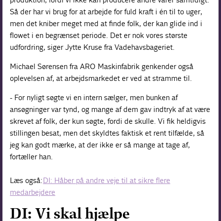
Så der har vi brug for at arbejde for fuld kraft i én til to uger,
men det kniber meget med at finde folk, der kan glide ind i
flowet i en begrænset periode. Det er nok vores største
udfordring, siger Jytte Kruse fra Vadehavsbageriet.
Michael Sørensen fra ARO Maskinfabrik genkender også
oplevelsen af, at arbejdsmarkedet er ved at stramme til.
- For nyligt søgte vi en intern sælger, men bunken af
ansøgninger var tynd, og mange af dem gav indtryk af at være
skrevet af folk, der kun søgte, fordi de skulle. Vi fik heldigvis
stillingen besat, men det skyldtes faktisk et rent tilfælde, så
jeg kan godt mærke, at der ikke er så mange at tage af,
fortæller han.
Læs også:
DI: Håber på andre veje til at sikre flere
medarbejdere
DI: Vi skal hjælpe