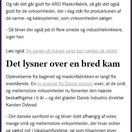
Og når det går godt for ARO Maskinfabrik, så går det også
godt for de virksomheder, der i dag står for produktionen af
de varme- og kølesystemer, som virksomheden sælger.
- Så bliver der også job til flere smede og industriteknikkere,
siger han.
Læs også:
Tre gange så mange varer kan sælges på nettet
Det lysner over en bred kam
Oplevelserne fra bageriet og maskinfabrikken er langt fra
enestående. En
ny analyse fra Dansk Industri
viser, at de små
og mellemstore virksomheder nu forventer den højeste
beskæftigelse i ti år – og det glæder Dansk Industris direktør
Karsten Dybvad.
- Det danske samfund er og bliver dybt afhængig af vores
mange små og mellemstore virksomheder, der hiver ordrer
og vækst ind i lokalsamfundene, og som tilsammen giver