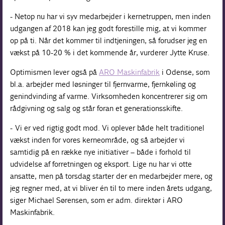
- Netop nu har vi syv medarbejder i kernetruppen, men inden
udgangen af 2018 kan jeg godt forestille mig, at vi kommer
op på ti. Når det kommer til indtjeningen, så forudser jeg en
vækst på 10-20 % i det kommende år, vurderer Jytte Kruse.
Optimismen lever også på
ARO Maskinfabrik
i Odense, som
bl.a. arbejder med løsninger til fjernvarme, fjernkøling og
genindvinding af varme. Virksomheden koncentrerer sig om
rådgivning og salg og står foran et generationsskifte.
- Vi er ved rigtig godt mod. Vi oplever både helt traditionel
vækst inden for vores kerneområde, og så arbejder vi
samtidig på en række nye initiativer – både i forhold til
udvidelse af forretningen og eksport. Lige nu har vi otte
ansatte, men på torsdag starter der en medarbejder mere, og
jeg regner med, at vi bliver én til to mere inden årets udgang,
siger Michael Sørensen, som er adm. direktør i ARO
Maskinfabrik.