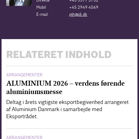
Direkte
+45 3377 3752
Mobil
+45 2949 4569
E-mail
pth@di.dk
RELATERET INDHOLD
ARRANGEMENTER
ALUMINIUM 2026 – verdens førende
aluminiumsmesse
Deltag i årets vigtigste eksportbegivenhed arrangeret
af Aluminium Danmark i samarbejde med
Eksportrådet.
ARRANGEMENTER