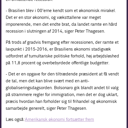
- Brasilien blev i 00’erne kendt som et økonomisk mirakel.
Det er en stor økonomi, og væksttallene var meget
imponerende, men det endte brat, da landet ramte en hård
recession i slutningen af 2014, siger Peter Thagesen.
På trods af gradvis fremgang efter recessionen, der ramte et
lavpunkt i 2015-2016, er Brasiliens økonomi stadigvæk
udfordret af tumultariske politiske forhold, høj arbejdsløshed
på 11,8 procent og overbebyrdede offentlige budgetter.
- Det er en opgave for den tiltrædende præsident at få vendt
de tal, men det kan blive svært med en anti-
globaliseringsdagsorden. Bolsonaro gik blandt andet til valg
på strammere regler for immigration, men det er dog uklart,
præcis hvordan han forholder sig til frihandel og økonomisk
samarbejde generelt, siger Peter Thagesen.
Læs også:
Amerikansk økonomi fortsætter frem