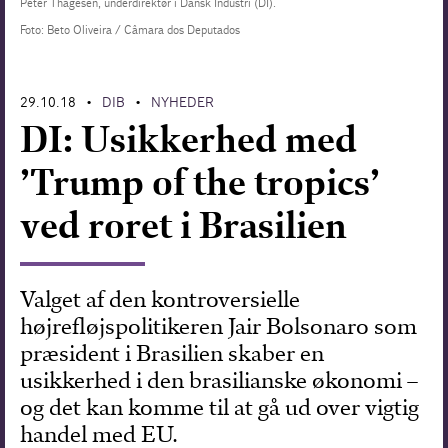
Peter Thagesen, underdirektør i Dansk Industri (DI).
Foto: Beto Oliveira / Câmara dos Deputados
Forskning
29.10.18
DIB
NYHEDER
•
•
DI: Usikkerhed med
’Trump of the tropics’
ved roret i Brasilien
Valget af den kontroversielle
højrefløjspolitikeren Jair Bolsonaro som
præsident i Brasilien skaber en
usikkerhed i den brasilianske økonomi –
og det kan komme til at gå ud over vigtig
handel med EU.