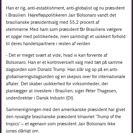
Han er rig, anti-establishment, anti-globalist og nu præsident
i Brasilien. Højrefløjspolitikeren Jair Bolsonaro vandt det
brasilianske præsidentvalg med
55,2 procent af
stemmerne.
Med ham som præsident får Brasiliens vælgere
et opgør med politikerlede, men samtidigt et usikkert forhold
til deres handelspartnere i resten af verden.
- Det er meget svært at vide, hvad vi kan forvente af
Bolsonaro. Han er et kontroversielt valg med tæt på samme
dagsorden som Donald Trump. Han slår sig op på en anti-
globaliseringsdagsorden og en skepsis over for internationale
aftaler. Det skaber usikkerhed for virksomheder, der
planlægger at investere i Brasilien, siger Peter Thagesen,
underdirektør i Dansk Industri (DI).
Sammenligningen med den amerikanske præsident har givet
den nyvalgte brasilianske præsident tilnavnet ’Trump of the
tropics’ – et øgenavn som præsident Jair Bolsonaro ikke
synes dårligt om.