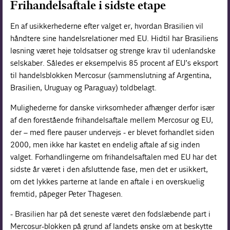
Frihandelsaftale i sidste etape
En af usikkerhederne efter valget er, hvordan Brasilien vil
håndtere sine handelsrelationer med EU. Hidtil har Brasiliens
løsning været høje toldsatser og strenge krav til udenlandske
selskaber. Således er eksempelvis 85 procent af EU’s eksport
til handelsblokken Mercosur (sammenslutning af Argentina,
Brasilien, Uruguay og Paraguay) toldbelagt.
Mulighederne for danske virksomheder afhænger derfor især
af den forestående frihandelsaftale mellem Mercosur og EU,
der – med flere pauser undervejs - er blevet forhandlet siden
2000, men ikke har kastet en endelig aftale af sig inden
valget. Forhandlingerne om frihandelsaftalen med EU har det
sidste år været i den afsluttende fase, men det er usikkert,
om det lykkes parterne at lande en aftale i en overskuelig
fremtid, påpeger Peter Thagesen.
- Brasilien har på det seneste været den fodslæbende part i
Mercosur-blokken på grund af landets ønske om at beskytte