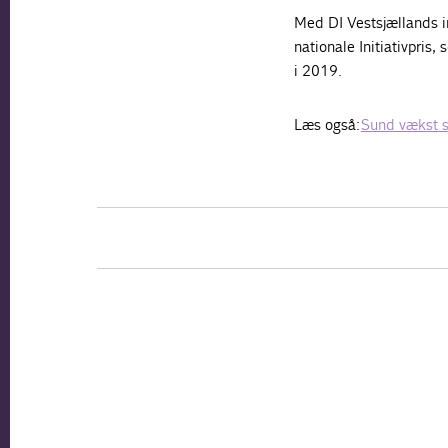
Med DI Vestsjællands in
nationale
Initiativpris
i 2019.
Læs også:
Sund vækst s