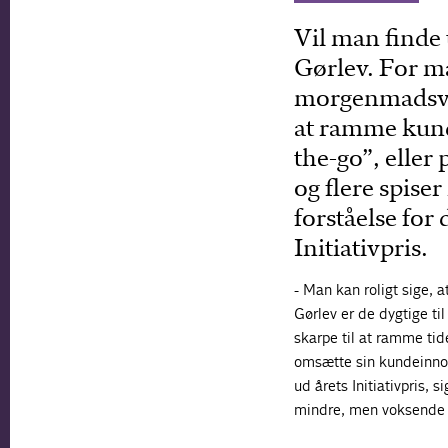
Vil man finde
Gørlev. For ma
morgenmadsvi
at ramme kund
the-go”, eller
og flere spise
forståelse for
Initiativpris.
- Man kan roligt sige, a
Gørlev er de dygtige ti
skarpe til at ramme ti
omsætte sin kundeinnov
ud årets Initiativpris,
mindre, men voksende o