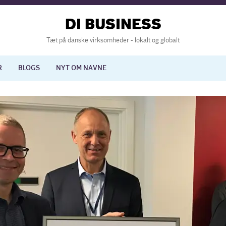
DI BUSINESS
Tæt på danske virksomheder - lokalt og globalt
R
BLOGS
NYT OM NAVNE
lisering
International økonomi
nelse
Europapolitik