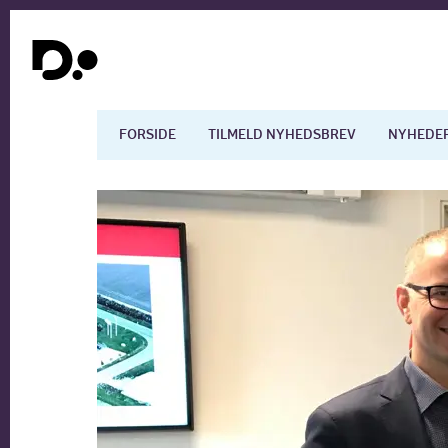
FORSIDE
TILMELD NYHEDSBREV
NYHEDE
Dansk økonomi
Digita
Arbejdsmarkedet
Uddan