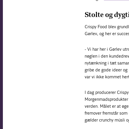
Stolte og dygt
Crispy Food blev grundl
Gørlev, og her er succe
- Vi har her i Gørlev ut
nøglen i den kundedrevn
nytænkning i tæt samar
gribe de gode ideer og
var vi ikke kommet herti
I dag producerer Crispy
Morgenmadsprodukter og
verden. Målet er at øge
fremover fremstår som e
gælder crunchy müsli o