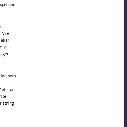
tsjælland
r
 Vi er
eller
m vi
siger
nder, som
et stor
rste
ristning