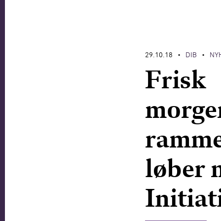
29.10.18
DIB
NY
•
•
Frisk
morge
rammer
løber 
Initiat