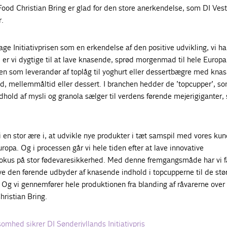
Food Christian Bring er glad for den store anerkendelse, som DI Ves
r.
age Initiativprisen som en erkendelse af den positive udvikling, vi ha
 er vi dygtige til at lave knasende, sprød morgenmad til hele Europa.
en som leverandør af toplåg til yoghurt eller dessertbægre med knas 
d, mellemmåltid eller dessert. I branchen hedder de ’topcupper’, so
ndhold af mysli og granola sælger til verdens førende mejerigiganter, 
vi en stor ære i, at udvikle nye produkter i tæt samspil med vores ku
uropa. Og i processen går vi hele tiden efter at lave innovative
okus på stor fødevaresikkerhed. Med denne fremgangsmåde har vi få
ve den førende udbyder af knasende indhold i topcupperne til de stø
. Og vi gennemfører hele produktionen fra blanding af råvarerne over 
Christian Bring.
omhed sikrer DI Sønderjyllands Initiativpris