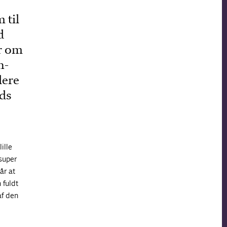
 til
d
r om
n-
lere
ds
ille
super
år at
 fuldt
af den