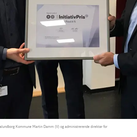
 Kalundborg Kommune Martin Damm (V) og administrerende direktør for