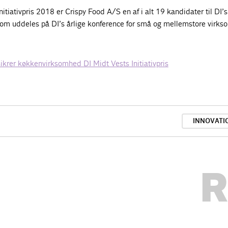
itiativpris 2018 er Crispy Food A/S en af i alt 19 kandidater til DI’s
, som uddeles på DI’s årlige konference for små og mellemstore virk
ikrer køkkenvirksomhed DI Midt Vests Initiativpris
INNOVATI
R