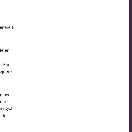
nere til
de er
er kan
ejdere
g ovn.
 om i
en også
r det