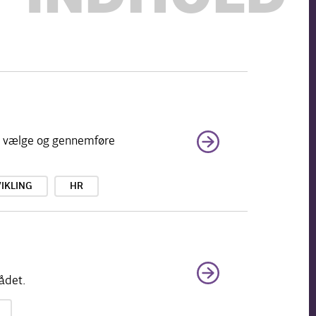
at vælge og gennemføre
IKLING
HR
ådet.