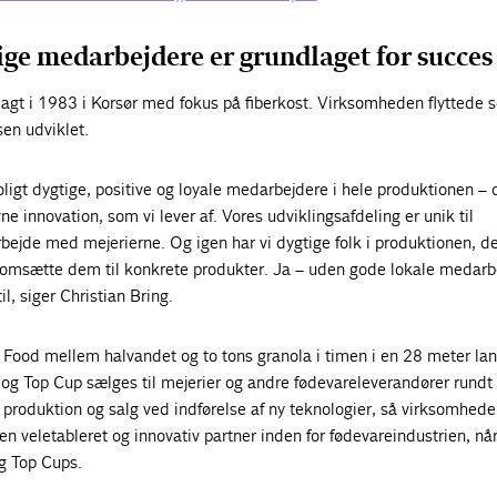
ige medarbejdere er grundlaget for succes
agt i 1983 i Korsør med fokus på fiberkost. Virksomheden flyttede se
sen udviklet.
roligt dygtige, positive og loyale medarbejdere i hele produktionen – 
e innovation, som vi lever af. Vores udviklingsafdeling er unik til
bejde med mejerierne. Og igen har vi dygtige folk i produktionen, d
 omsætte dem til konkrete produkter. Ja – uden gode lokale medarb
l, siger Christian Bring.
 Food mellem halvandet og to tons granola i timen i en 28 meter lan
 Top Cup sælges til mejerier og andre fødevareleverandører rundt
 produktion og salg ved indførelse af ny teknologier, så virksomhed
n veletableret og innovativ partner inden for fødevareindustrien, nå
g Top Cups.