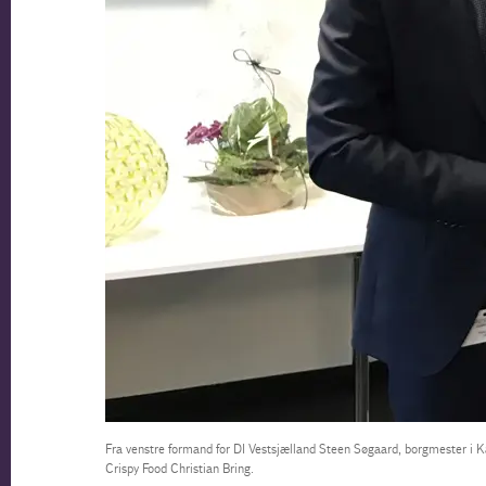
Fra venstre formand for DI Vestsjælland Steen Søgaard, borgmester i
Crispy Food Christian Bring.