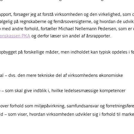
rapport, forsøger jeg at forstå virksomheden og den virkelighed, som 
vfølgelig på regnskaberne og femårsoversigterne, og hvordan de udvikl
p med andre forhold, fortæller Michael Nellemann Pedersen, som er 
ionskassen PKA
og derfor læser sin andel af årsrapporter.
opbygget på forskellige måder, men indholdet kan typisk opdeles i f
al – dvs. den mere tekniske del af virksomhedens økonomiske
 – som skal give indblik i, hvilke ledelsesmæssige kompetencer
er forhold som miljøpåvirkning, samfundsansvar og forretningsføre
d – som viser, hvordan virksomheden udvikler sig i forhold til mark