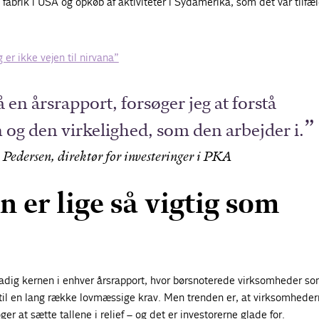
 fabrik i USA og opkøb af aktiviteter i Sydamerika, som det var tilfæl
 er ikke vejen til nirvana”
å en årsrapport, forsøger jeg at forstå
og den virkelighed, som den arbejder i.
edersen, direktør for investeringer i PKA
 er lige så vigtig som
stadig kernen i enhver årsrapport, hvor børsnoterede virksomheder s
til en lang række lovmæssige krav. Men trenden er, at virksomheder
ger at sætte tallene i relief – og det er investorerne glade for.