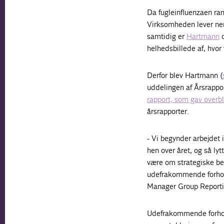
Da fugleinfluenzaen ra
Virksomheden lever nem
samtidig er
Hartmann
o
helhedsbillede af, hvor
Derfor blev Hartmann (
uddelingen af Årsrapport
rapport, som gav overbl
årsrapporter.
- Vi begynder arbejdet 
hen over året, og så lyt
være om strategiske be
udefrakommende forhold
Manager Group Reportin
Udefrakommende forhold