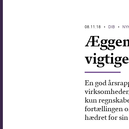
08.11.18
DIB
NY
•
•
Æggend
vigtig
En god årsrapp
virksomheder, 
kun regnskaber
fortællingen 
hædret for sin