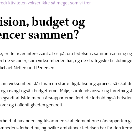
oduktiviteten vokser ikke så meget som vi tror
ision, budget og
encer sammen?
se, er det især interessant at se på, om ledelsens sammensætning og
 de visioner, som virksomheden har, og de strategiske beslutning
r Michael Nellemand Pedersen.
om virksomhed står foran en større digitaliseringsproces, så skal d
– og i øvrigt også i budgetterne. Miljø, samfundsansvar og forretnings
egyndt at fylde mere i årsrapporterne, fordi de forhold også betyde
orer og i offentligheden generelt.
 forhold til hinanden, og tilsammen skal elementerne i årsrapporten gi
omhedens forhold nu, og hvilke ambitioner ledelsen har for den frem