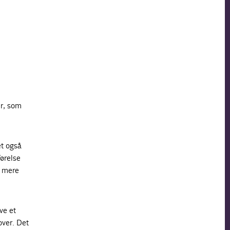
er, som
et også
førelse
r mere
ve et
over. Det