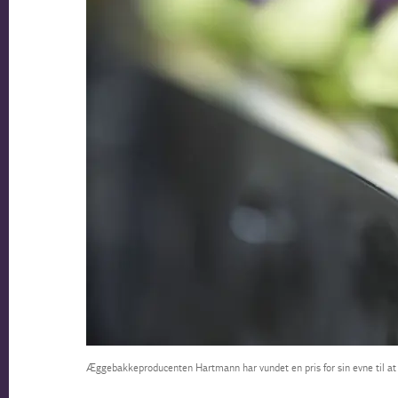
Æggebakkeproducenten Hartmann har vundet en pris for sin evne til at 