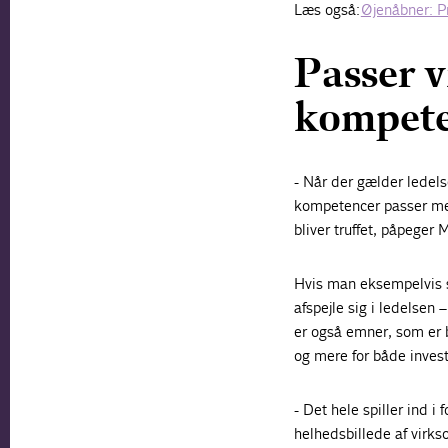
Læs også:
Øjenåbner: Pr
Passer v
kompet
- Når der gælder ledel
kompetencer passer med
bliver truffet, påpege
Hvis man eksempelvis s
afspejle sig i ledelsen 
er også emner, som er b
og mere for både invest
- Det hele spiller ind i
helhedsbillede af virks