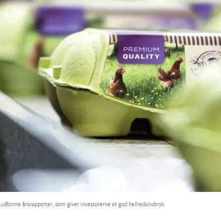
udforme årsrapporter, som giver investorerne et god helhedsindtryk.