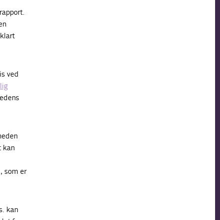
rapport.
en
klart
is ved
lig
hedens
mheden
t kan
, som er
s. kan