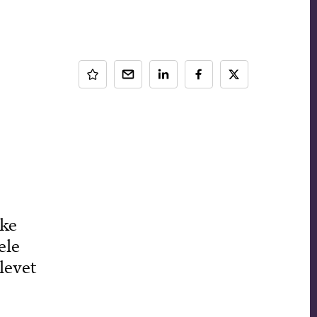
kke
ele
levet