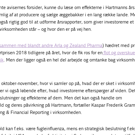
mte avisernes forsider, kunne du læse om effekterne i Hartmanns års
lig af at producere og sælge æggebakker i en lang række lande. M
gså rigtig god til at udforme årsrapporter, som giver investorerne et 
 virksomheden står – og hvor den er på vej hen.
sammen med blandt andre Arla og Zealand Pharma
) hædret med pr
prisen 2018 tidligere på året, hvor de fik ros for en
flot og overskue
ik
. Men der ligger også en hel del arbejde og omtanke bag virksom
i oktober-november, hvor vi samler op på, hvad der er sket i virkso
ter vi også løbende efter, hvad investorerne efterspørger af viden. De
slutninger og effekterne af dem. Men det kan også handle om
 og deres påvirkning på Hartmann, fortæller Kaspar Frederik Gram
g & Financial Reporting i virksomheden.
 kan f.eks. være fugleinfluenza, mens en strategisk beslutning f.ek