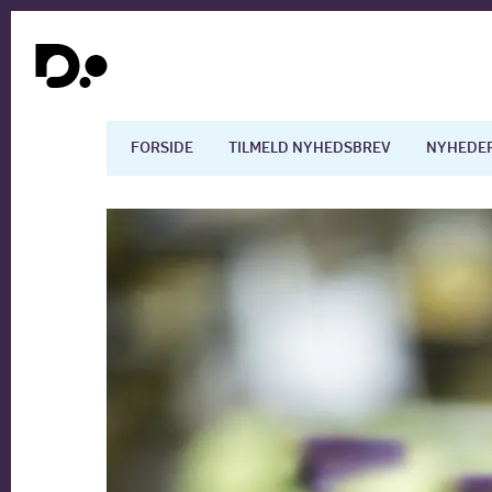
FORSIDE
TILMELD NYHEDSBREV
NYHEDE
Dansk økonomi
Digita
Arbejdsmarkedet
Uddan