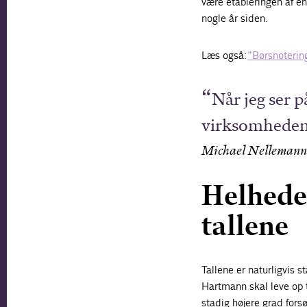
være etableringen af en
nogle år siden.
Læs også:
”Børsnotering
Når jeg ser p
virksomheden 
Michael Nellemann P
Helheden
tallene
Tallene er naturligvis 
Hartmann skal leve op 
stadig højere grad forsø