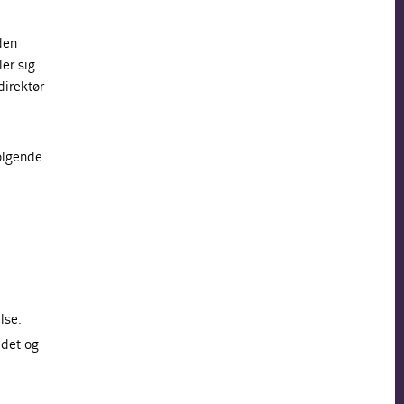
den
er sig.
direktør
ølgende
lse.
edet og