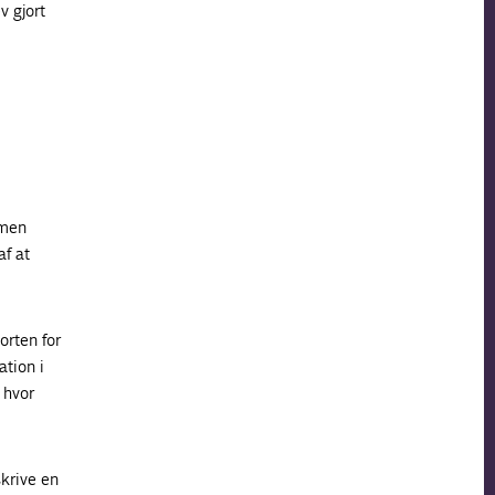
v gjort
 men
af at
orten for
ation i
 hvor
krive en