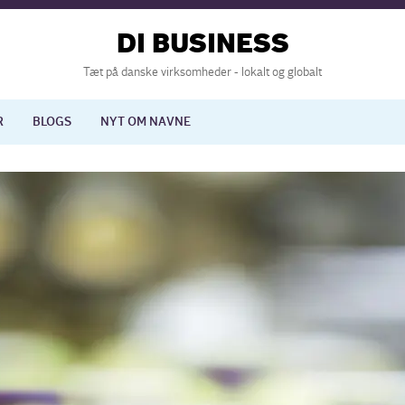
DI BUSINESS
Tæt på danske virksomheder - lokalt og globalt
R
BLOGS
NYT OM NAVNE
lisering
International økonomi
nelse
Europapolitik