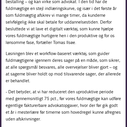
bestalling – og kan virke som advokat. I den tid har de
fuldmægtige en stejl indlæringskurve, og især i det første år
som fuldmægtig afskrev vi mange timer, da kunderne
selvfølgelig ikke skal betale for uddannelsestiden. Derfor
besluttede vi at lave et digitalt værktøj, som kunne hjælpe
vores fuldmægtige hurtigere hen i den produktive og for os
lønsomme fase, fortæller Tomas Ilsøe.
Løsningen blev et workflow-baseret værktøj, som guider
fuldmægtigene igennem deres sager på en måde, som sikrer,
at alle spørgsmål besvares, alle overvejelser bliver gjort – og
at sagerne bliver holdt op mod tilsvarende sager, der allerede
er behandlet.
- Det betyder, at vi har reduceret den uproduktive periode
med gennemsnitligt 75 pct., før vores fuldmægtige kan udføre
egentlige fakturerbare advokatopgaver, hvor der før gik godt
et år i mesterlære før timerne som hovedregel kunne afregnes
uden afskrivninger.