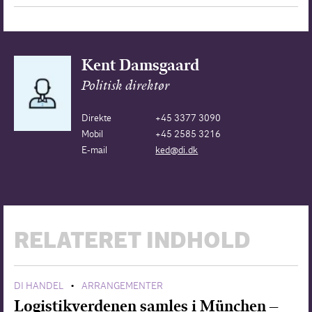
Kent Damsgaard
Politisk direktør
Direkte
+45 3377 3090
Mobil
+45 2585 3216
E-mail
ked@di.dk
RELATERET INDHOLD
DI HANDEL
ARRANGEMENTER
•
Logistikverdenen samles i München –