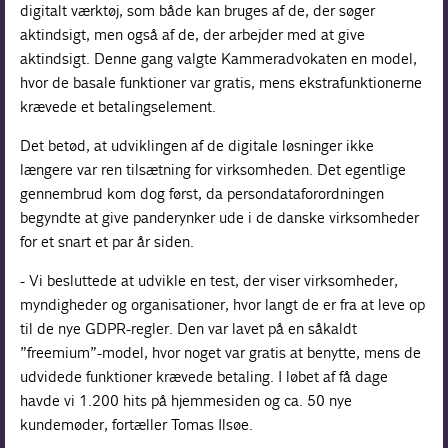
digitalt værktøj, som både kan bruges af de, der søger
aktindsigt, men også af de, der arbejder med at give
aktindsigt. Denne gang valgte Kammeradvokaten en model,
hvor de basale funktioner var gratis, mens ekstrafunktionerne
krævede et betalingselement.
Det betød, at udviklingen af de digitale løsninger ikke
længere var ren tilsætning for virksomheden. Det egentlige
gennembrud kom dog først, da persondataforordningen
begyndte at give panderynker ude i de danske virksomheder
for et snart et par år siden.
- Vi besluttede at udvikle en test, der viser virksomheder,
myndigheder og organisationer, hvor langt de er fra at leve op
til de nye GDPR-regler. Den var lavet på en såkaldt
”freemium”-model, hvor noget var gratis at benytte, mens de
udvidede funktioner krævede betaling. I løbet af få dage
havde vi 1.200 hits på hjemmesiden og ca. 50 nye
kundemøder, fortæller Tomas Ilsøe.