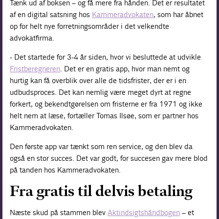
Tænk ud af boksen – og få mere fra hånden. Det er resultatet
af en digital satsning hos
Kammeradvokaten
, som har åbnet
op for helt nye forretningsområder i det velkendte
advokatfirma.
- Det startede for 3-4 år siden, hvor vi besluttede at udvikle
Fristberegneren
. Det er en gratis app, hvor man nemt og
hurtig kan få overblik over alle de tidsfrister, der er i en
udbudsproces. Det kan nemlig være meget dyrt at regne
forkert, og bekendtgørelsen om fristerne er fra 1971 og ikke
helt nem at læse, fortæller Tomas Ilsøe, som er partner hos
Kammeradvokaten.
Den første app var tænkt som ren service, og den blev da
også en stor succes. Det var godt, for succesen gav mere blod
på tanden hos Kammeradvokaten.
Fra gratis til delvis betaling
Næste skud på stammen blev
Aktindsigtshåndbogen
– et