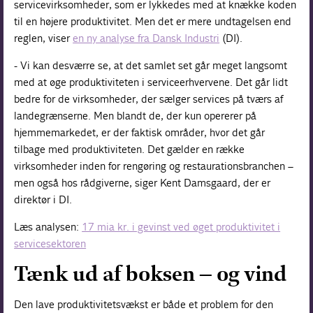
servicevirksomheder, som er lykkedes med at knække koden
til en højere produktivitet. Men det er mere undtagelsen end
reglen, viser
en ny analyse fra Dansk Industri
(DI).
- Vi kan desværre se, at det samlet set går meget langsomt
med at øge produktiviteten i serviceerhvervene. Det går lidt
bedre for de virksomheder, der sælger services på tværs af
landegrænserne. Men blandt de, der kun opererer på
hjemmemarkedet, er der faktisk områder, hvor det går
tilbage med produktiviteten. Det gælder en række
virksomheder inden for rengøring og restaurationsbranchen –
men også hos rådgiverne, siger Kent Damsgaard, der er
direktør i DI.
Læs analysen:
17 mia kr. i gevinst ved øget produktivitet i
servicesektoren
Tænk ud af boksen – og vind
Den lave produktivitetsvækst er både et problem for den