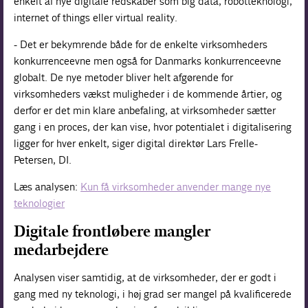
enkelt af nye digitale redskaber som big data, robotteknologi,
internet of things eller virtual reality.
- Det er bekymrende både for de enkelte virksomheders
konkurrenceevne men også for Danmarks konkurrenceevne
globalt. De nye metoder bliver helt afgørende for
virksomheders vækst muligheder i de kommende årtier, og
derfor er det min klare anbefaling, at virksomheder sætter
gang i en proces, der kan vise, hvor potentialet i digitalisering
ligger for hver enkelt, siger digital direktør Lars Frelle-
Petersen, DI.
Læs analysen:
Kun få virksomheder anvender mange nye
teknologier
Digitale frontløbere mangler
medarbejdere
Analysen viser samtidig, at de virksomheder, der er godt i
gang med ny teknologi, i høj grad ser mangel på kvalificerede