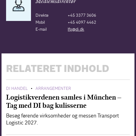
Medlemsdirektør
Direkte
+45 3377 3606
Mobil
+45 4097 4462
E-mail
lfp@di.dk
RELATERET INDHOLD
DI HANDEL
ARRANGEMENTER
•
Logistikverdenen samles i München –
Tag med DI bag kulisserne
Besøg førende virksomheder og messen Transport
Logistic 2027.