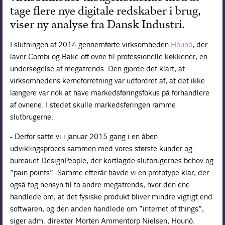
tage flere nye digitale redskaber i brug,
viser ny analyse fra Dansk Industri.
I slutningen af 2014 gennemførte virksomheden
Hounö
, der
laver Combi og Bake off ovne til professionelle køkkener, en
undersøgelse af megatrends. Den gjorde det klart, at
virksomhedens kerneforretning var udfordret af, at det ikke
længere var nok at have markedsføringsfokus på forhandlere
af ovnene. I stedet skulle markedsføringen ramme
slutbrugerne.
- Derfor satte vi i januar 2015 gang i en åben
udviklingsproces sammen med vores største kunder og
bureauet DesignPeople, der kortlagde slutbrugernes behov og
”pain points”. Samme efterår havde vi en prototype klar, der
også tog hensyn til to andre megatrends, hvor den ene
handlede om, at det fysiske produkt bliver mindre vigtigt end
softwaren, og den anden handlede om ”internet of things”,
siger adm. direktør Morten Ammentorp Nielsen, Hounö.