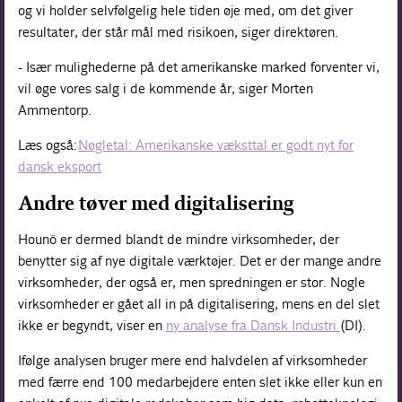
og vi holder selvfølgelig hele tiden øje med, om det giver
resultater, der står mål med risikoen, siger direktøren.
- Især mulighederne på det amerikanske marked forventer vi,
vil øge vores salg i de kommende år, siger Morten
Ammentorp.
Læs også:
Nøgletal: Amerikanske væksttal er godt nyt for
dansk eksport
Andre tøver med digitalisering
Hounö er dermed blandt de mindre virksomheder, der
benytter sig af nye digitale værktøjer. Det er der mange andre
virksomheder, der også er, men spredningen er stor. Nogle
virksomheder er gået all in på digitalisering, mens en del slet
ikke er begyndt, viser en
ny analyse fra Dansk Industri
(DI).
Ifølge analysen bruger mere end halvdelen af virksomheder
med færre end 100 medarbejdere enten slet ikke eller kun en