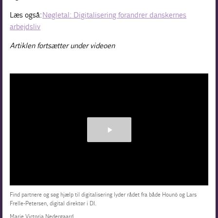
Læs også:
Nøgletal: Digitalisering forandrer danskernes
arbejdsliv
Artiklen fortsætter under videoen
Find partnere og søg hjælp til digitalisering lyder rådet fra både Hounö og Lars
Frelle-Petersen, digital direktør i DI.
Marie Victoria Nedergaard