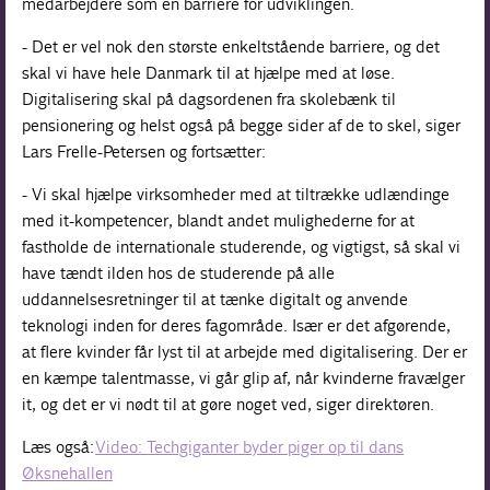
medarbejdere som en barriere for udviklingen.
- Det er vel nok den største enkeltstående barriere, og det
skal vi have hele Danmark til at hjælpe med at løse.
Digitalisering skal på dagsordenen fra skolebænk til
pensionering og helst også på begge sider af de to skel, siger
Lars Frelle-Petersen og fortsætter:
- Vi skal hjælpe virksomheder med at tiltrække udlændinge
med it-kompetencer, blandt andet mulighederne for at
fastholde de internationale studerende, og vigtigst, så skal vi
have tændt ilden hos de studerende på alle
uddannelsesretninger til at tænke digitalt og anvende
teknologi inden for deres fagområde. Især er det afgørende,
at flere kvinder får lyst til at arbejde med digitalisering. Der er
en kæmpe talentmasse, vi går glip af, når kvinderne fravælger
it, og det er vi nødt til at gøre noget ved, siger direktøren.
Læs også:
Video: Techgiganter byder piger op til dans
Øksnehallen