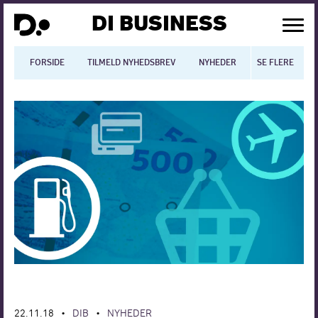
DI BUSINESS
FORSIDE
TILMELD NYHEDSBREV
NYHEDER
SE FLERE
BLOGS
N
Dansk økonomi
Digitalisering
International økonomi
Arbejdsmiljø
Arbejdsmarkedet
Uddannelse
Europapolitik
22.11.18
DIB
NYHEDER
•
•