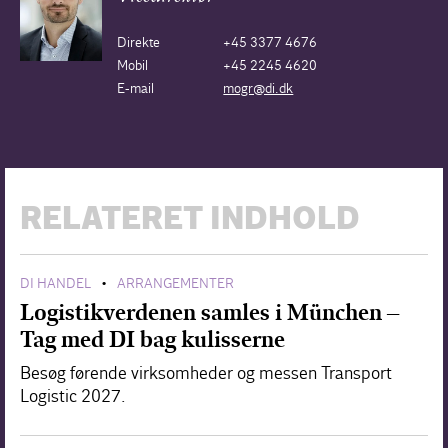
Direkte
+45 3377 4676
Mobil
+45 2245 4620
E-mail
mogr@di.dk
RELATERET INDHOLD
DI HANDEL
ARRANGEMENTER
•
Logistikverdenen samles i München –
Tag med DI bag kulisserne
Besøg førende virksomheder og messen Transport
Logistic 2027.