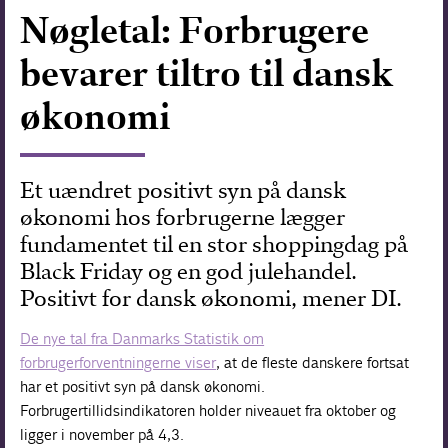
Nøgletal: Forbrugere
Forskning
bevarer tiltro til dansk
økonomi
Et uændret positivt syn på dansk
økonomi hos forbrugerne lægger
fundamentet til en stor shoppingdag på
Black Friday og en god julehandel.
Positivt for dansk økonomi, mener DI.
De nye tal fra Danmarks Statistik om
forbrugerforventningerne viser
, at de fleste danskere fortsat
har et positivt syn på dansk økonomi.
Forbrugertillidsindikatoren holder niveauet fra oktober og
ligger i november på 4,3.