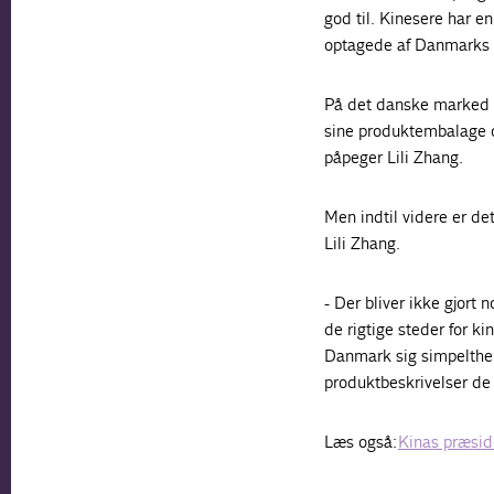
god til. Kinesere har e
optagede af Danmarks a
På det danske marked ha
sine produktembalage og
påpeger Lili Zhang.
Men indtil videre er de
Lili Zhang.
- Der bliver ikke gjort
de rigtige steder for ki
Danmark sig simpelthen f
produktbeskrivelser de 
Læs også:
Kinas præsid