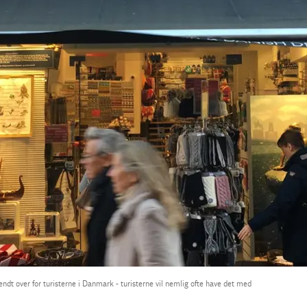
endt over for turisterne i Danmark - turisterne vil nemlig ofte have det med