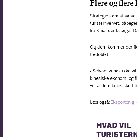
Flere og flere 
Strategien om at satse 
turisterhvervet, påpege
fra Kina, der besøger D
Og dem kommer der flere
tredoblet.
- Selvom vi nok ikke vi
kinesiske økonomi og f
vil se flere kinesiske t
Læs også:
Eksporten gik
HVAD VIL
TURISTER