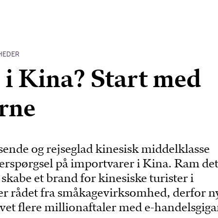
HEDER
 i Kina? Start med
erne
sende og rejseglad kinesisk middelklasse
terspørgsel på importvarer i Kina. Ram de
skabe et brand for kinesiske turister i
r rådet fra småkagevirksomhed, der for ny
et flere millionaftaler med e-handelsgiga