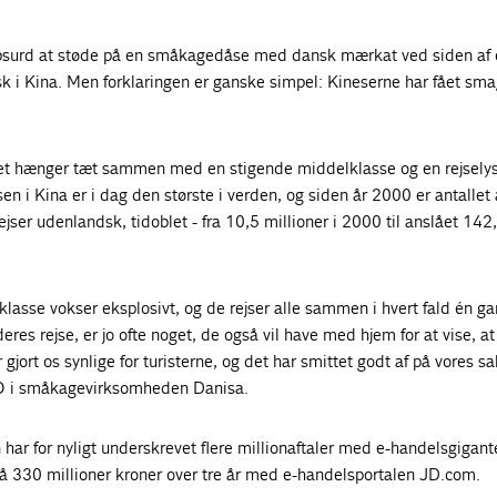
bsurd at støde på en småkagedåse med dansk mærkat ved siden af 
iosk i Kina. Men forklaringen er ganske simpel: Kineserne har fået sma
det hænger tæt sammen med en stigende middelklasse og en rejsely
en i Kina er i dag den største i verden, og siden år 2000 er antallet 
rejser udenlandsk, tidoblet - fra 10,5 millioner i 2000 til anslået 142
lasse vokser eksplosivt, og de rejser alle sammen i hvert fald én g
deres rejse, er jo ofte noget, de også vil have med hjem for at vise, at
 gjort os synlige for turisterne, og det har smittet godt af på vores sa
EO i småkagevirksomheden Danisa.
r for nyligt underskrevet flere millionaftaler med e-handelsgigante
på 330 millioner kroner over tre år med e-handelsportalen JD.com.