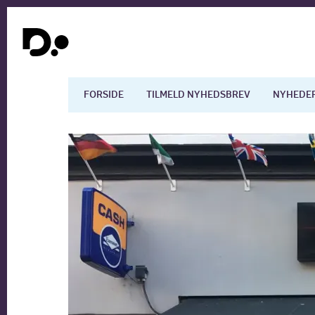
FORSIDE
TILMELD NYHEDSBREV
NYHEDE
Dansk økonomi
Digita
Arbejdsmarkedet
Uddan