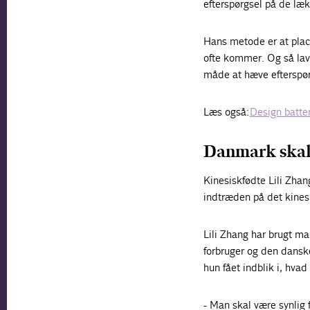
efterspørgsel på de læk
Hans metode er at plac
ofte kommer. Og så lav
måde at hæve efterspørg
Læs også:
Design batter
Danmark skal 
Kinesiskfødte Lili Zhang
indtræden på det kine
Lili Zhang har brugt m
forbruger og den dansk
hun fået indblik i, hvad
- Man skal være synlig 