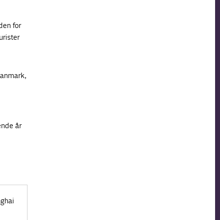
den for
urister
 Danmark,
ende år
nghai