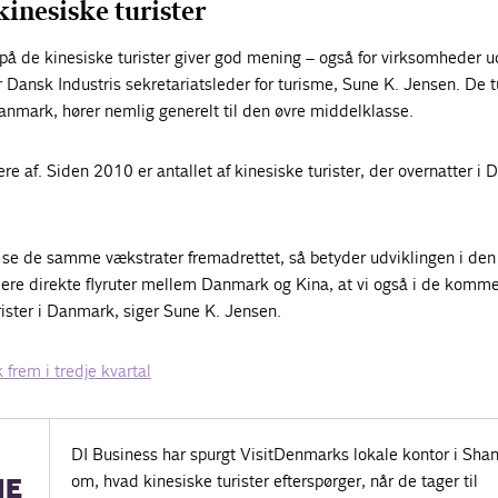
kinesiske turister
på de kinesiske turister giver god mening – også for virksomheder u
r Dansk Industris sekretariatsleder for turisme, Sune K. Jensen. De t
anmark, hører nemlig generelt til den øvre middelklasse.
 af. Siden 2010 er antallet af kinesiske turister, der overnatter i
l se de samme vækstrater fremadrettet, så betyder udviklingen i den
lere direkte flyruter mellem Danmark og Kina, at vi også i de komm
urister i Danmark, siger Sune K. Jensen.
 frem i tredje kvartal
DI Business har spurgt VisitDenmarks lokale kontor i Sha
om, hvad kinesiske turister efterspørger, når de tager til
NE