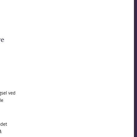
re
gsel ved
de
 det
å