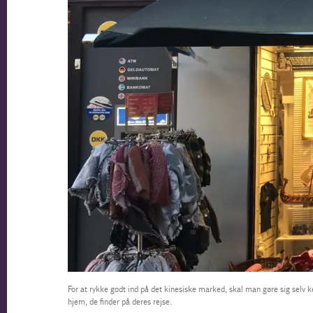
For at rykke godt ind på det kinesiske marked, skal man gøre sig selv k
hjem, de finder på deres rejse.