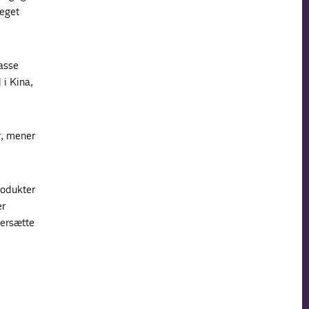
meget
passe
 i Kina,
r, mener
rodukter
er
versætte