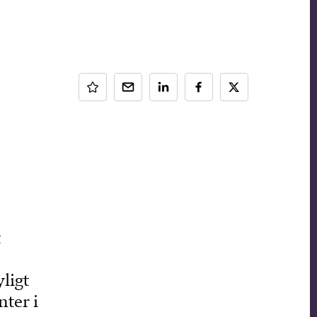
t
ligt
nter i