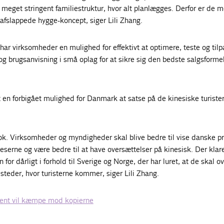
n meget stringent familiestruktur, hvor alt planlægges. Derfor er de 
fslappede hygge-koncept, siger Lili Zhang.
r virksomheder en mulighed for effektivt at optimere, teste og til
 brugsanvisning i små oplag for at sikre sig den bedste salgsformel
t en forbigået mulighed for Danmark at satse på de kinesiske turiste
 nok. Virksomheder og myndigheder skal blive bedre til vise danske p
neserne og være bedre til at have oversættelser på kinesisk. Der klar
or dårligt i forhold til Sverige og Norge, der har luret, at de skal o
steder, hvor turisterne kommer, siger Lili Zhang.
ent vil kæmpe mod kopierne