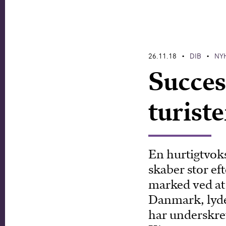
26.11.18
DIB
NY
•
•
Succes
turist
En hurtigtvok
skaber stor ef
marked ved at 
Danmark, lyde
har underskrev