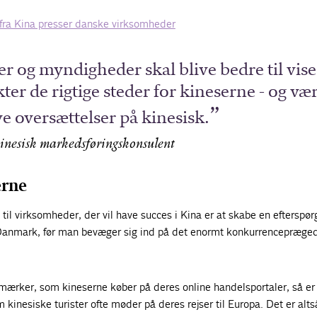
fra Kina presser danske virksomheder
 og myndigheder skal blive bedre til vise
er de rigtige steder for kineserne - og væ
ve oversættelser på kinesisk.
inesisk markedsføringskonsulent
erne
 til virksomheder, der vil have succes i Kina er at skabe en efterspør
 i Danmark, før man bevæger sig ind på det enormt konkurrencepræge
mærker, som kineserne køber på deres online handelsportaler, så er
kinesiske turister ofte møder på deres rejser til Europa. Det er alts