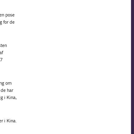
en pose
g for de
sten
af
,7
ang om
 de har
lg i Kina,
r i Kina.