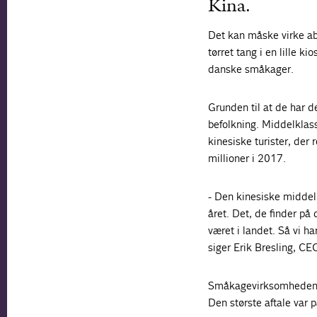
Kina.
Det kan måske virke a
tørret tang i en lille k
danske småkager.
Grunden til at de har 
befolkning. Middelklass
kinesiske turister, der 
millioner i 2017.
- Den kinesiske middelk
året. Det, de finder på 
været i landet. Så vi har
siger Erik Bresling, C
Småkagevirksomheden ha
Den største aftale var 