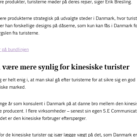
re produkter, turisterne møder på deres rejser, siger Erik Bresling.
ere produkterne strategisk på udvalgte steder i Danmark, hvor turis
er han forskellige designs på dåserne, som kun kan fås i Danmark f
slen fra turisterne.
 på bundlinjen
være mere synlig for kinesiske turister
 er helt enig i, at man skal gå efter turisterne for at sikre sig en god
siske marked.
ange år som konsulent i Danmark på at danne bro mellem den kines
e producent. I flere virksomheder – senest sin egen S.E Communicati
 det er den kinesiske forbruger efterspørger.
for de kinesiske turister og især lægge vægt på det, som Danmark er 