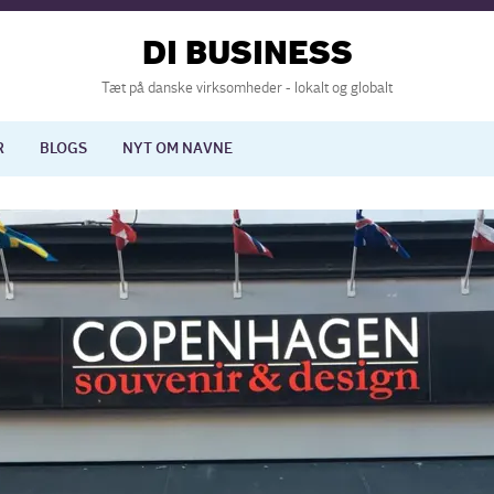
DI BUSINESS
Tæt på danske virksomheder - lokalt og globalt
R
BLOGS
NYT OM NAVNE
lisering
International økonomi
nelse
Europapolitik