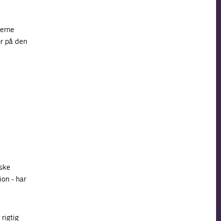
terne
or på den
iske
on - har
rigtig