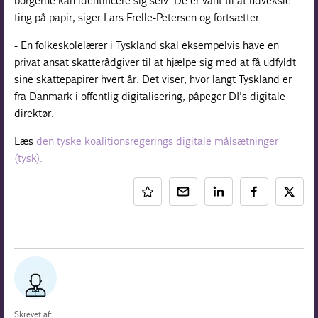
borgerne kan identificere sig selv. De er vant til at udveksle
ting på papir, siger Lars Frelle-Petersen og fortsætter
- En folkeskolelærer i Tyskland skal eksempelvis have en
privat ansat skatterådgiver til at hjælpe sig med at få udfyldt
sine skattepapirer hvert år. Det viser, hvor langt Tyskland er
fra Danmark i offentlig digitalisering, påpeger DI’s digitale
direktør.
Læs
den tyske koalitionsregerings digitale målsætninger
(tysk).
Skrevet af: