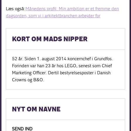
Læs også:
Månedens profil: Min ambition er et fremme den
dagsorden, som vi i arkitektbranchen arbejder for
KORT OM MADS NIPPER
52 år. Siden 1. august 2014 koncernchef i Grundfos.
Forinden var han 23 år hos LEGO, senest som Chief
Marketing Officer. Dertil bestyrelses­poster i Danish
Crowns og B&O.
NYT OM NAVNE
SEND IND