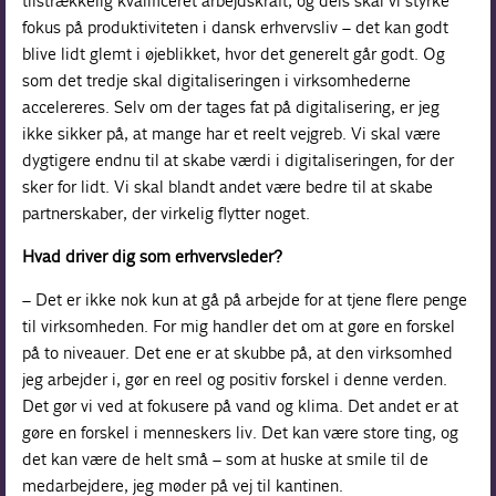
tilstrækkelig kvalificeret arbejdskraft, og dels skal vi styrke
fokus på produktiviteten i dansk erhvervsliv – det kan godt
blive lidt glemt i øjeblikket, hvor det generelt går godt. Og
som det tredje skal digitaliseringen i virksomhederne
accelereres. Selv om der tages fat på digitalisering, er jeg
ikke sikker på, at mange har et reelt vejgreb. Vi skal være
dygtigere endnu til at skabe værdi i digitaliseringen, for der
sker for lidt. Vi skal blandt andet være bedre til at skabe
partnerskaber, der virkelig flytter noget.
Hvad driver dig som erhvervsleder?
– Det er ikke nok kun at gå på arbejde for at tjene flere penge
til virksomheden. For mig handler det om at gøre en forskel
på to niveauer. Det ene er at skubbe på, at den virksomhed
jeg arbejder i, gør en reel og positiv forskel i denne verden.
Det gør vi ved at fokusere på vand og klima. Det andet er at
gøre en forskel i menneskers liv. Det kan være store ting, og
det kan være de helt små – som at huske at smile til de
medarbejdere, jeg møder på vej til kantinen.