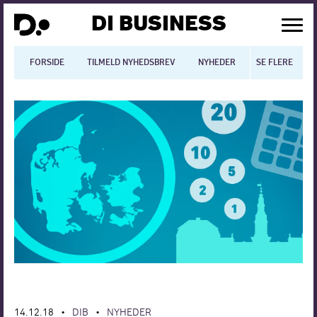
DI BUSINESS
FORSIDE
TILMELD NYHEDSBREV
NYHEDER
SE FLERE
BLOGS
N
Dansk økonomi
Digitalisering
International økonomi
Arbejdsmiljø
Arbejdsmarkedet
Uddannelse
Europapolitik
14.12.18
DIB
NYHEDER
•
•