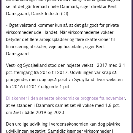
se, at det går fremad i hele Danmark, siger direktør Kent
Damsgaard, Dansk Industri (DI).
- Øget velstand kommer kun af, at det går godt for private
virksomheder ude i landet. Når virksomhederne vokser
betyder det flere arbejdspladser og flere skattekroner til
finansiering af skoler, veje og hospitaler, siger Kent
Damsgaard.
Vest- og Sydsjælland stod den højeste vækst i 2017 med 3,1
pct. fremgang fra 2016 til 2017. Udviklingen var knap så
prangende, men dog også positiv i Sydjylland, hvor væksten
fra 2016 til 2017 udgjorde 1 pct.
DI skønner i den seneste økonomiske prognose fra november
,
at velstanden i Danmark samlet set vil vokse med 1,8 pct.
om året i både 2019 og 2020.
Den urolige udvikling i verdensøkonomien kan dog påvirke
udviklingen negativt. Samtidig kæmper virksomheder i