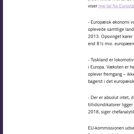
viser
nye tal fra Eurosta
- Europæisk økonomi vok
oplevede samtlige land
2013. Opsvinget kører p
end 8½ mio. europæere 
- Tyskland er lokomotiv
i Europa. Væksten er h
oplever fremgang – ikk
bagerst i det europæisk
- Der er absolut intet,
tillidsindikatorer ligger
2018, siger chefanalyti
EU-kommissionen udsend