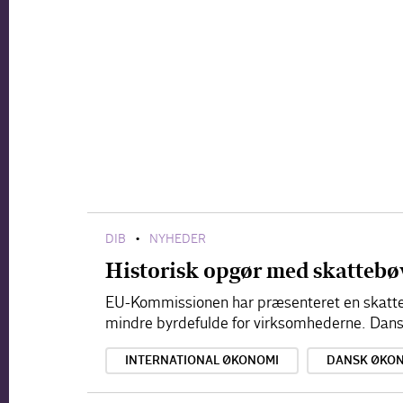
DIB
NYHEDER
•
Historisk opgør med skattebø
EU-Kommissionen har præsenteret en skatte
mindre byrdefulde for virksomhederne. Dansk 
INTERNATIONAL ØKONOMI
DANSK ØKO