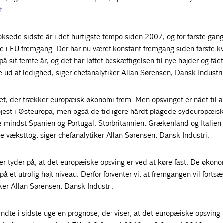
t
.
sede sidste år i det hurtigste tempo siden 2007, og for første gang i
e i EU fremgang. Der har nu været konstant fremgang siden første kv
å sit femte år, og det har løftet beskæftigelsen til nye højder og fåe
ud af ledighed, siger chefanalytiker Allan Sørensen, Dansk Industri
et, der trækker europæisk økonomi frem. Men opsvinget er nået til a
øjest i Østeuropa, men også de tidligere hårdt plagede sydeuropæis
e mindst Spanien og Portugal. Storbritannien, Grækenland og Italien
e væksttog, siger chefanalytiker Allan Sørensen, Dansk Industri.
 der tyder på, at det europæiske opsving er ved at køre fast. De økon
 på et utrolig højt niveau. Derfor forventer vi, at fremgangen vil fortsæ
ker Allan Sørensen, Dansk Industri.
te i sidste uge en prognose, der viser, at det europæiske opsving