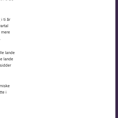
 ti år
artal
t mere
.
lle lande
ke lande
 sidder
omiske
tte i