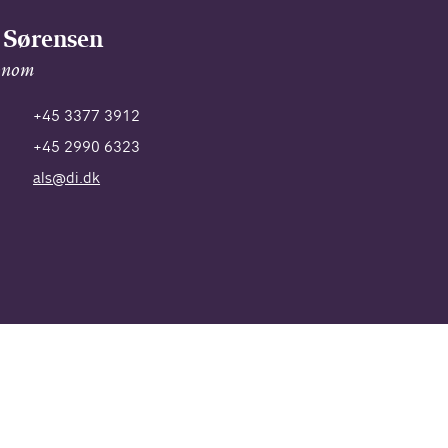
 Sørensen
onom
+45 3377 3912
+45 2990 6323
als@di.dk