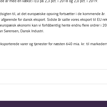
de år med en vækst i EU på 2,3 pct. i 2018 og 2,0 pct. i 2019.
 udsigten til, at det europæiske opsving fortsætter i de kommende år.
afgørende for dansk eksport. Sidste år satte vores eksport til EU re
europæisk økonomi kan vi forhåbentlig hente endnu flere ordrer i 2
lan Sørensen, Dansk Industri.
sporterede varer og tjenester for næsten 640 mia. kr. til markedern