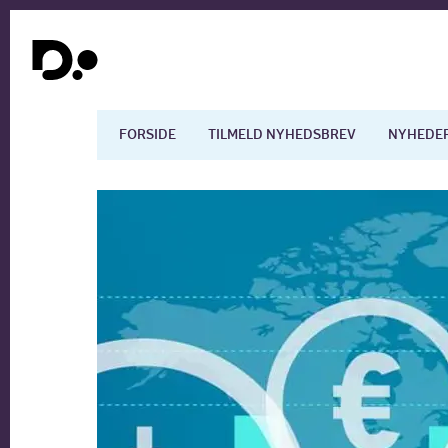
FORSIDE
TILMELD NYHEDSBREV
NYHEDE
Dansk økonomi
Digita
Arbejdsmarkedet
Uddan