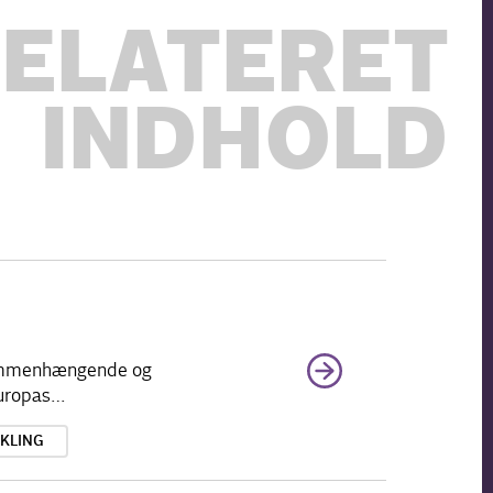
ELATERET
INDHOLD
 sammenhængende og
 Europas…
KLING