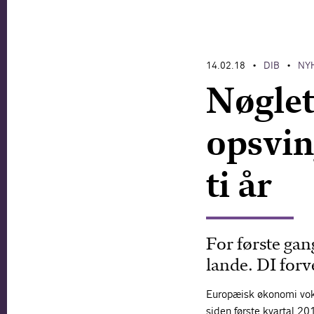
14.02.18
DIB
NY
•
•
Nøglet
opsvin
ti år
For første gan
lande. DI forve
Europæisk økonomi voks
siden første kvartal 20