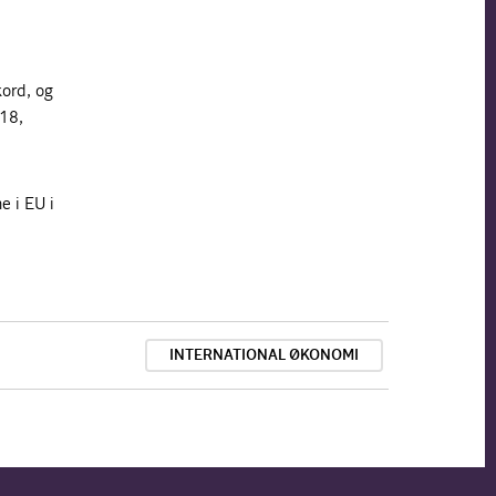
kord, og
018,
e i EU i
INTERNATIONAL ØKONOMI