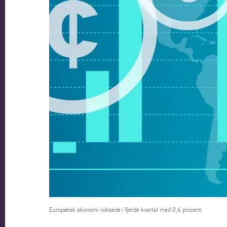
Europæisk økonomi voksede i fjerde kvartal med 0,6 procent.