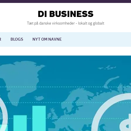
DI BUSINESS
Tæt på danske virksomheder - lokalt og globalt
R
BLOGS
NYT OM NAVNE
lisering
International økonomi
nelse
Europapolitik