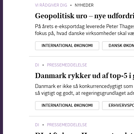
VI RÅDGIVER DIG
NYHEDER
•
Geopolitisk uro – nye udfordr
På årets e-eksportdag leverede Peter Thages
fokus på, hvad danske virksomheder skal v
INTERNATIONAL ØKONOMI
DANSK ØKO
DI
PRESSEMEDDELELSE
•
Danmark rykker ud af top-5 i
Danmark er ikke så konkurrencedygtigt som t
så vigtigt og godt, at regeringsgrundlaget a
INTERNATIONAL ØKONOMI
ERHVERVSPO
DI
PRESSEMEDDELELSE
•