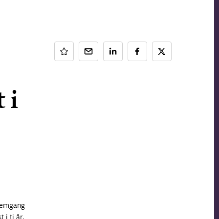
 i
fremgang
i ti år,