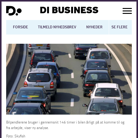
DI BUSINESS
FORSIDE
TILMELD NYHEDSBREV
NYHEDER
SE FLERE
BLOGS
N
Dansk økonomi
Digitalisering
International økonomi
Arbejdsmiljø
Arbejdsmarkedet
Uddannelse
Bilpendlerene bruger i gennemsnit 146 timer i bilen årligt på at komme til og
fra arbejde, viser ny analyse.
Europapolitik
Foto: Skyfish