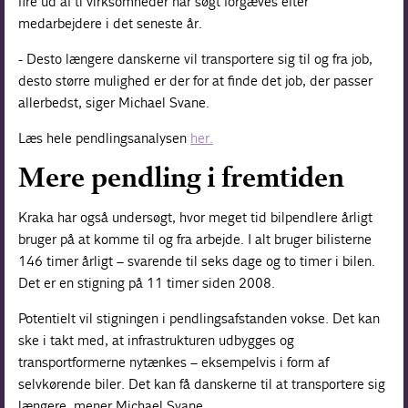
fire ud af ti virksomheder har søgt forgæves efter
medarbejdere i det seneste år.
- Desto længere danskerne vil transportere sig til og fra job,
desto større mulighed er der for at finde det job, der passer
allerbedst, siger Michael Svane.
Læs hele pendlingsanalysen
her.
Mere pendling i fremtiden
Kraka har også undersøgt, hvor meget tid bilpendlere årligt
bruger på at komme til og fra arbejde. I alt bruger bilisterne
146 timer årligt – svarende til seks dage og to timer i bilen.
Det er en stigning på 11 timer siden 2008.
Potentielt vil stigningen i pendlingsafstanden vokse. Det kan
ske i takt med, at infrastrukturen udbygges og
transportformerne nytænkes – eksempelvis i form af
selvkørende biler. Det kan få danskerne til at transportere sig
længere, mener Michael Svane.