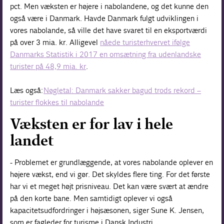
pct. Men væksten er højere i nabolandene, og det kunne den
også være i Danmark. Havde Danmark fulgt udviklingen i
vores nabolande, så ville det have svaret til en eksportværdi
på over 3 mia. kr. Alligevel
nåede turisterhvervet ifølge
Danmarks Statistik i 2017 en omsætning fra udenlandske
turister på 48,9 mia. kr
.
Læs også:
Nøgletal: Danmark sakker bagud trods rekord –
turister flokkes til nabolande
Væksten er for lav i hele
landet
- Problemet er grundlæggende, at vores nabolande oplever en
højere vækst, end vi gør. Det skyldes flere ting. For det første
har vi et meget højt prisniveau. Det kan være svært at ændre
på den korte bane. Men samtidigt oplever vi også
kapacitetsudfordringer i højsæsonen, siger Sune K. Jensen,
som er fagleder for turisme i Dansk Industri.