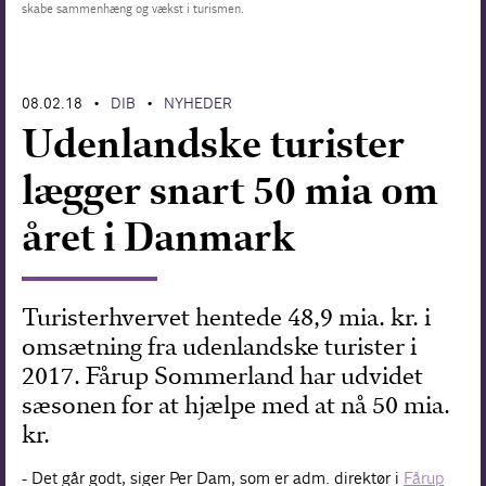
skabe sammenhæng og vækst i turismen.
Forskning
08.02.18
DIB
NYHEDER
•
•
Udenlandske turister
lægger snart 50 mia om
året i Danmark
Turisterhvervet hentede 48,9 mia. kr. i
omsætning fra udenlandske turister i
2017. Fårup Sommerland har udvidet
sæsonen for at hjælpe med at nå 50 mia.
kr.
- Det går godt, siger Per Dam, som er adm. direktør i
Fårup