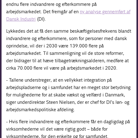
endnu flere indvandrere og efterkommere på
arbejdsmarkedet. Det fremgår af en
ny analyse gennemført af
Dansk Industri
(DI).
Lykkedes det at få den samme beskæftigelsesfrekvens blandt
indvandrere og efterkommere, som for personer med dansk
oprindelse, vil der i 2030 være 139.000 flere på
arbejdsmarkedet. Til sammenligning vil de store reformer,
der bidrager til at hæve tilbagetrækningsalderen, medføre at
cirka 70.000 flere vil være på arbejdsmarkedet i 2020.
- Tallene understreger, at en vellykket integration på
arbejdspladserne og i samfundet har en meget stor betydning
for mulighederne for at skabe vækst og velfærd i Danmark,
siger underdirektør Steen Nielsen, der er chef for DI’s løn- og
arbejdsmarkedspolitiske afdeling.
- Hvis flere indvandrere og efterkommere får en dagligdag på
virksomhederne vil det være rigtig godt – både for
virksomhederne, for den enkelte og for samfundet.