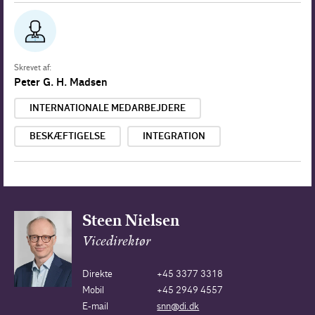
Skrevet af:
Peter G. H. Madsen
INTERNATIONALE MEDARBEJDERE
BESKÆFTIGELSE
INTEGRATION
Steen Nielsen
Vicedirektør
Direkte
+45 3377 3318
Mobil
+45 2949 4557
E-mail
snn@di.dk