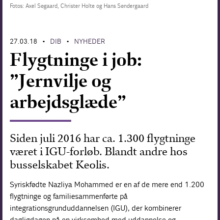
Fotos: Axel Søgaard, Christer Holte og Hans Søndergaard
Forskning
27.03.18
DIB
NYHEDER
•
•
Flygtninge i job:
”Jernvilje og
arbejdsglæde”
Siden juli 2016 har ca. 1.300 flygtninge
været i IGU-forløb. Blandt andre hos
busselskabet Keolis.
Syriskfødte Nazliya Mohammed er en af de mere end 1.200
flygtninge og familiesammenførte på
integrationsgrunduddannelsen (IGU), der kombinerer
dagligdagen på en virksomhed med uddannelse og