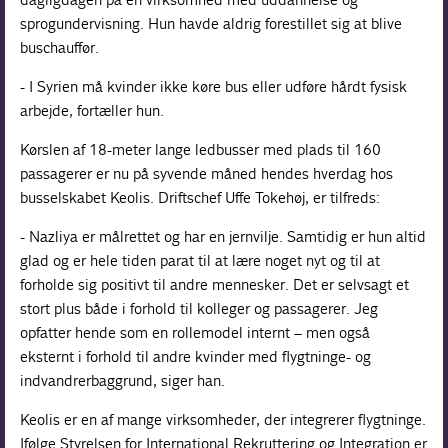
sprogundervisning. Hun havde aldrig forestillet sig at blive
buschauffør.
- I Syrien må kvinder ikke køre bus eller udføre hårdt fysisk
arbejde, fortæller hun.
Kørslen af 18-meter lange ledbusser med plads til 160
passagerer er nu på syvende måned hendes hverdag hos
busselskabet
Keolis
. Driftschef Uffe Tokehøj, er tilfreds:
- Nazliya er målrettet og har en jernvilje. Samtidig er hun altid
glad og er hele tiden parat til at lære noget nyt og til at
forholde sig positivt til andre mennesker. Det er selvsagt et
stort plus både i forhold til kolleger og passagerer. Jeg
opfatter hende som en rollemodel internt – men også
eksternt i forhold til andre kvinder med flygtninge- og
indvandrerbaggrund, siger han.
Keolis er en af mange virksomheder, der integrerer flygtninge.
Ifølge Styrelsen for International Rekruttering og Integration er