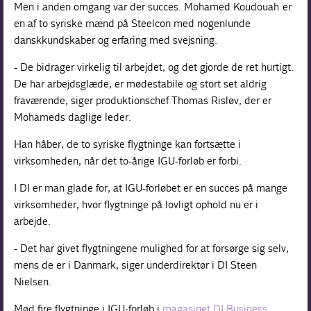
Men i anden omgang var der succes. Mohamed Koudouah er
en af to syriske mænd på Steelcon med nogenlunde
danskkundskaber og erfaring med svejsning.
- De bidrager virkelig til arbejdet, og det gjorde de ret hurtigt.
De har arbejdsglæde, er mødestabile og stort set aldrig
fraværende, siger produktionschef Thomas Risløv, der er
Mohameds daglige leder.
Han håber, de to syriske flygtninge kan fortsætte i
virksomheden, når det to-årige IGU-forløb er forbi.
I DI er man glade for, at IGU-forløbet er en succes på mange
virksomheder, hvor flygtninge på lovligt ophold nu er i
arbejde.
- Det har givet flygtningene mulighed for at forsørge sig selv,
mens de er i Danmark, siger underdirektør i DI Steen
Nielsen.
Mød fire flygtninge i IGU-forløb i
magasinet DI Business