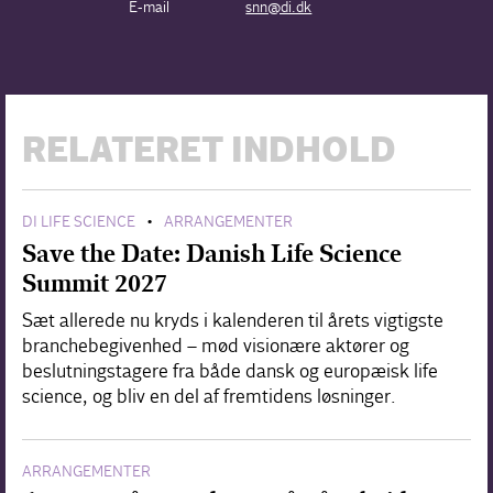
E-mail
snn@di.dk
RELATERET INDHOLD
DI LIFE SCIENCE
ARRANGEMENTER
•
Save the Date: Danish Life Science
Summit 2027
Sæt allerede nu kryds i kalenderen til årets vigtigste
branchebegivenhed – mød visionære aktører og
beslutningstagere fra både dansk og europæisk life
science, og bliv en del af fremtidens løsninger.
ARRANGEMENTER