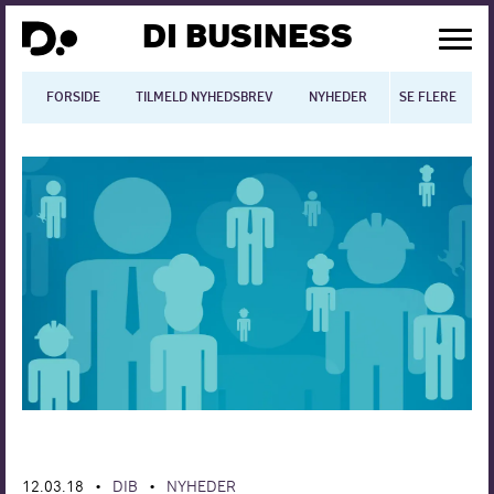
DI BUSINESS
FORSIDE
TILMELD NYHEDSBREV
NYHEDER
SE FLERE
BLOGS
N
Dansk økonomi
Digitalisering
International økonomi
Arbejdsmiljø
Arbejdsmarkedet
Uddannelse
Europapolitik
12.03.18
DIB
NYHEDER
•
•