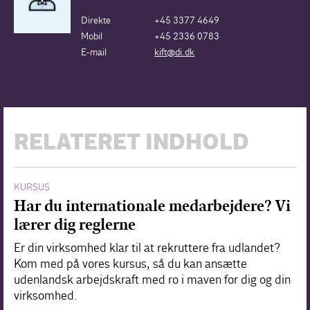
Direkte
+45 3377 4649
Mobil
+45 2336 0783
E-mail
kift@di.dk
RELATERET INDHOLD
KURSUS
Har du internationale medarbejdere? Vi
lærer dig reglerne
Er din virksomhed klar til at rekruttere fra udlandet?
Kom med på vores kursus, så du kan ansætte
udenlandsk arbejdskraft med ro i maven for dig og din
virksomhed.