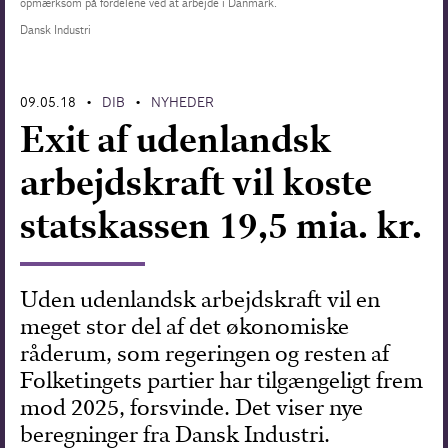
opmærksom på fordelene ved at arbejde i Danmark.
Dansk Industri
Forskning
09.05.18
DIB
NYHEDER
•
•
Exit af udenlandsk
arbejdskraft vil koste
statskassen 19,5 mia. kr.
Uden udenlandsk arbejdskraft vil en
meget stor del af det økonomiske
råderum, som regeringen og resten af
Folketingets partier har tilgængeligt frem
mod 2025, forsvinde. Det viser nye
beregninger fra Dansk Industri.