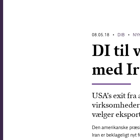
08.05.18
DIB
NY
•
•
DI til
med I
USA’s exit fra
virksomheder t
vælger eksport
Den amerikanske præsi
Iran er beklageligt nyt