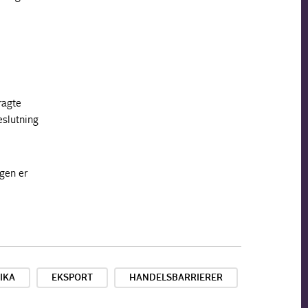
ragte
eslutning
ngen er
IKA
EKSPORT
HANDELSBARRIERER