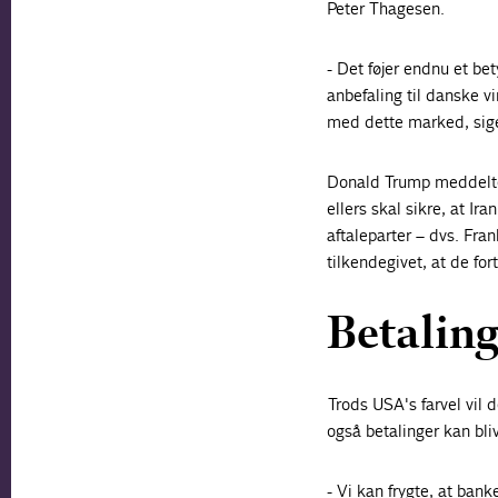
Peter Thagesen.
- Det føjer endnu et bet
anbefaling til danske v
med dette marked, sig
Donald Trump meddelte 
ellers skal sikre, at Ir
aftaleparter – dvs. Fra
tilkendegivet, at de for
Betaling
Trods USA's farvel vil 
også betalinger kan bli
- Vi kan frygte, at ban