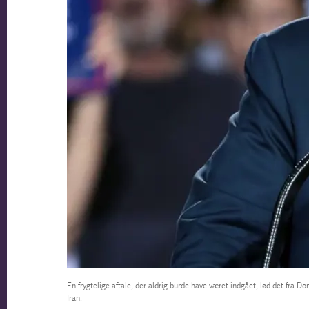
En frygtelige aftale, der aldrig burde have været indgået, lød det fra 
Iran.