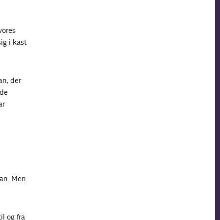
vores
ig i kast
an, der
nde
ar
ran. Men
l og fra