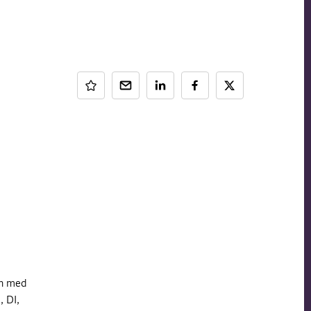
en med
, DI,