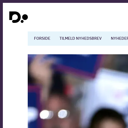
FORSIDE
TILMELD NYHEDSBREV
NYHEDE
Dansk økonomi
Digita
Arbejdsmarkedet
Uddan