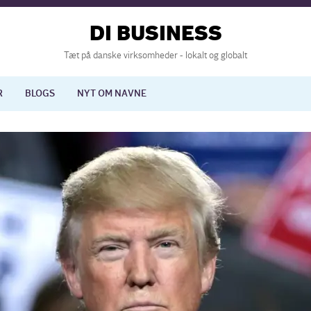
DI BUSINESS
Tæt på danske virksomheder - lokalt og globalt
R
BLOGS
NYT OM NAVNE
lisering
International økonomi
nelse
Europapolitik