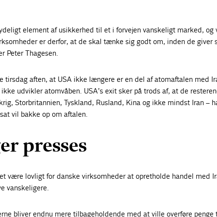
ydeligt element af usikkerhed til et i forvejen vanskeligt marked, og 
irksomheder er derfor, at de skal tænke sig godt om, inden de giver s
er Peter Thagesen.
tirsdag aften, at USA ikke længere er en del af atomaftalen med Ir
an ikke udvikler atomvåben. USA’s exit sker på trods af, at de restere
nkrig, Storbritannien, Tyskland, Rusland, Kina og ikke mindst Iran – h
tsat vil bakke op om aftalen.
er presses
det være lovligt for danske virksomheder at opretholde handel med I
ve vanskeligere.
kerne bliver endnu mere tilbageholdende med at ville overføre penge ti