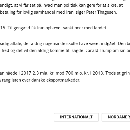
endigt, at vi får set på, hvad man politisk kan gøre for at sikre, at
betaling for lovlig samhandel med Iran, siger Peter Thagesen.
015. Til gengæld fik Iran ophævet sanktioner mod landet.
ensidig aftale, der aldrig nogensinde skulle have været indgået. Den b
e fred og det vil den aldrig komme til, sagde Donald Trump om sin b
ran nåede i 2017 2,3 mia. kr. mod 700 mio. kr. i 2013. Trods stigni
å ranglisten over danske eksportmarkeder.
INTERNATIONALT
NORDAMER