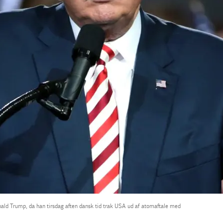
Donald Trump, da han tirsdag aften dansk tid trak USA ud af atomaftale med