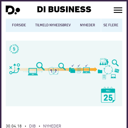
DI BUSINESS
FORSIDE
TILMELD NYHEDSBREV
NYHEDER
SE FLERE
BLOGS
N
Dansk økonomi
Digitalisering
International økonomi
Arbejdsmiljø
Arbejdsmarkedet
Uddannelse
Europapolitik
30.04.18
DIB
NYHEDER
•
•