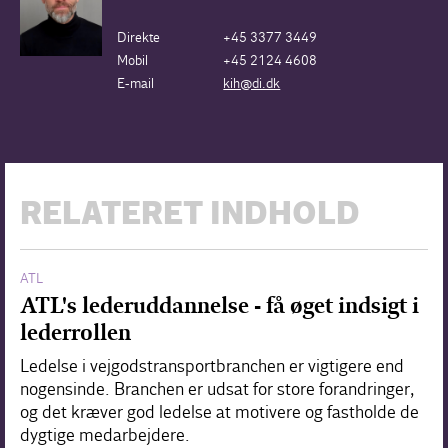
Direkte
+45 3377 3449
Mobil
+45 2124 4608
E-mail
kih@di.dk
RELATERET INDHOLD
ATL
ATL's lederuddannelse - få øget indsigt i
lederrollen
Ledelse i vejgodstransportbranchen er vigtigere end
nogensinde. Branchen er udsat for store forandringer,
og det kræver god ledelse at motivere og fastholde de
dygtige medarbejdere.