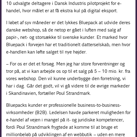
10 udvalgte deltagere i Dansk Industris pilotprojekt for e-
handel, hvor målet er at få ekstra kul på digital eksport.
I løbet af syv måneder er det lykkes Bluepack at udvide deres
danske webshop, så de netop er gået i luften med salg af
papir-, net- og storsække til svenske kunder. Et marked hvor
Bluepack i forvejen har et traditionelt datterselskab, men hvor
e-handlen kan løfte salget til nye højder.
– For os er det et forsøg. Men jeg har store forventninger og
tror på, at vi kan arbejde os op til et salg på 5 – 10 mio. kr. fra
vores webshop. Den vil kunne underbygge den forretning, vi
har i dag. Går det godt, vil vi gå videre til de øvrige markeder
i Skandinavien, fortæller Poul Strandmark.
Bluepacks kunder er professionelle business-to-business-
virksomheder (B2B). Ledelsen havde parkeret muligheden for
e-handel af vejen i mangel på it- og juridiske kompetencer,
fordi Poul Strandmark frygtede at komme til at bruge et
millionbeløb på udviklingen af en webbutik – uden en mere