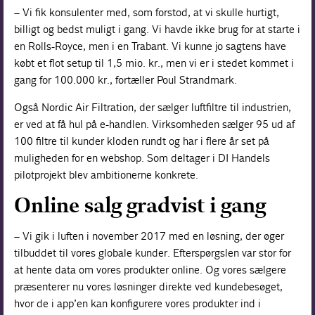
– Vi fik konsulenter med, som forstod, at vi skulle hurtigt,
billigt og bedst muligt i gang. Vi havde ikke brug for at starte i
en Rolls-­Royce, men i en Trabant. Vi kunne jo sagtens have
købt et flot setup til 1,5 mio. kr., men vi er i stedet kommet i
gang for 100.000 kr., fortæller Poul Strandmark.
Også Nordic Air Filtration, der sælger luftfiltre til industrien,
er ved at få hul på e-handlen. Virksomheden sælger 95 ud af
100 filtre til kunder kloden rundt og har i flere år set på
muligheden for en webshop. Som deltager i DI Handels
pilotprojekt blev ambitionerne konkrete.
Online salg gradvist i gang
– Vi gik i luften i november 2017 med en løsning, der øger
tilbuddet til vores globale kunder. Efterspørgslen var stor for
at hente data om vores produkter online. Og vores sælgere
præsenterer nu vores løsninger direkte ved kundebesøget,
hvor de i app’en kan konfigurere vores produkter ind i