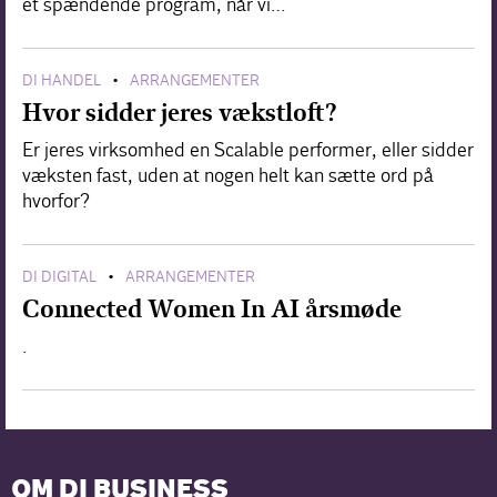
et spændende program, når vi…
DI HANDEL
ARRANGEMENTER
•
Hvor sidder jeres vækstloft?
Er jeres virksomhed en Scalable performer, eller sidder
væksten fast, uden at nogen helt kan sætte ord på
hvorfor?
DI DIGITAL
ARRANGEMENTER
•
Connected Women In AI årsmøde
.
OM DI BUSINESS